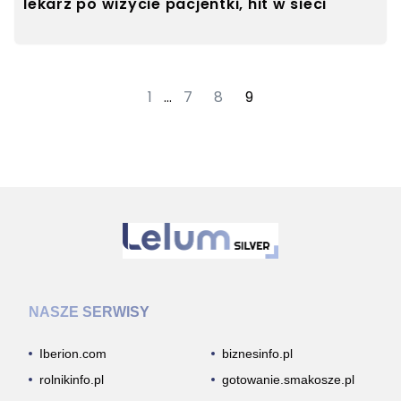
lekarz po wizycie pacjentki, hit w sieci
1
…
7
8
9
NASZE SERWISY
Iberion.com
biznesinfo.pl
rolnikinfo.pl
gotowanie.smakosze.pl