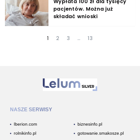
Wypłata 100 zł dla tysięcy
pacjentów. Można już
składać wnioski
1
2
3
…
13
NASZE SERWISY
Iberion.com
biznesinfo.pl
rolnikinfo.pl
gotowanie.smakosze.pl