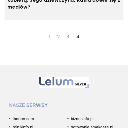
kobietą. Jego dziewczyna, Kasia dowie się z
mediów?
1
2
3
4
NASZE SERWISY
Iberion.com
biznesinfo.pl
rolnikinfo.pl
gotowanie.smakosze.pl