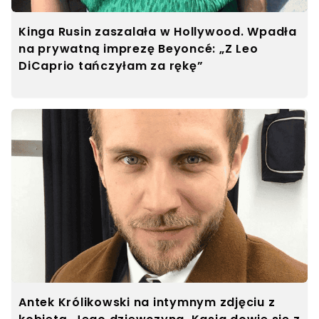
Kinga Rusin zaszalała w Hollywood. Wpadła
na prywatną imprezę Beyoncé:‬ „Z Leo
DiCaprio tańczyłam za rękę”
Antek Królikowski na intymnym zdjęciu z