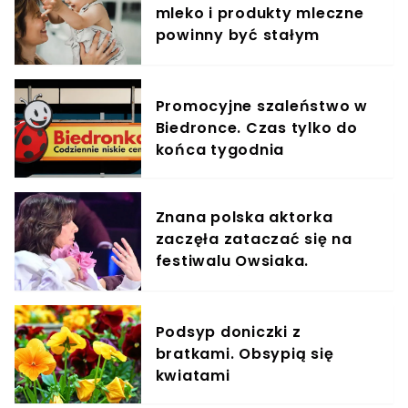
mleko i produkty mleczne
powinny być stałym
elementem diety roczniaka
Promocyjne szaleństwo w
Biedronce. Czas tylko do
końca tygodnia
Znana polska aktorka
zaczęła zataczać się na
festiwalu Owsiaka.
Publiczność musiała
zareagować
Podsyp doniczki z
bratkami. Obsypią się
kwiatami