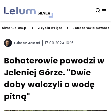
>
>
Silver.Lelum.pl
Z życia wzięte
Bohaterowie powodzi w
Łukasz Jadaś
17.09.2024 10:16
Bohaterowie powodzi w
Jeleniej Górze. "Dwie
doby walczyli o wodę
pitną"