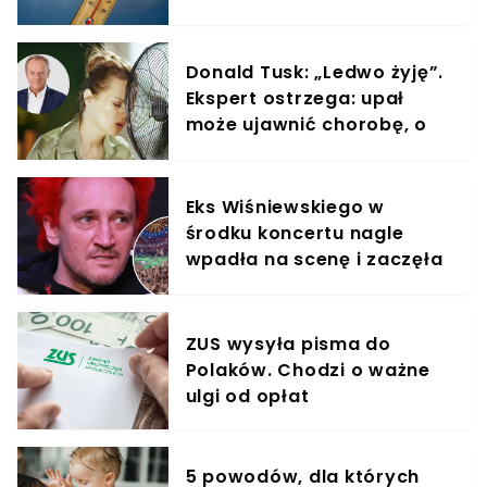
nadejdzie ochłodzenie?
Donald Tusk: „Ledwo żyję”.
Ekspert ostrzega: upał
może ujawnić chorobę, o
której nie masz pojęcia
Eks Wiśniewskiego w
środku koncertu nagle
wpadła na scenę i zaczęła
krzyczeć. Publika zamarła
ZUS wysyła pisma do
Polaków. Chodzi o ważne
ulgi od opłat
5 powodów, dla których