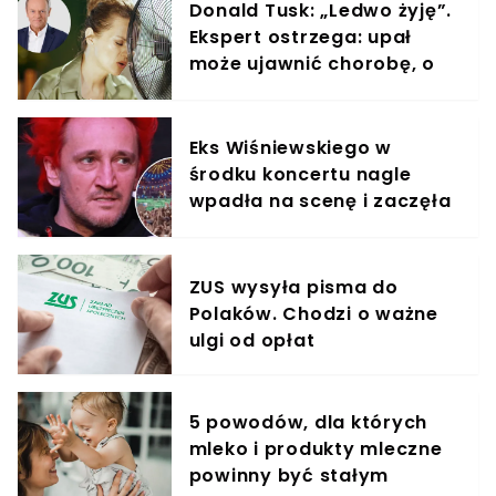
Donald Tusk: „Ledwo żyję”.
Ekspert ostrzega: upał
może ujawnić chorobę, o
której nie masz pojęcia
Eks Wiśniewskiego w
środku koncertu nagle
wpadła na scenę i zaczęła
krzyczeć. Publika zamarła
ZUS wysyła pisma do
Polaków. Chodzi o ważne
ulgi od opłat
5 powodów, dla których
mleko i produkty mleczne
powinny być stałym