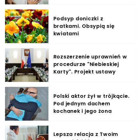
elementem diety roczniaka
Podsyp doniczki z
bratkami. Obsypią się
kwiatami
Rozszerzenie uprawnień w
procedurze "Niebieskiej
Karty". Projekt ustawy
właśnie trafił do uzgodnień
Polski aktor żył w trójkącie.
Pod jednym dachem
kochanek i jego żona
Lepsza relacja z Twoim