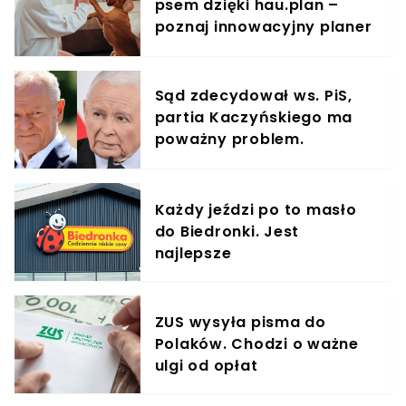
psem dzięki hau.plan –
poznaj innowacyjny planer
treningowy
Sąd zdecydował ws. PiS,
partia Kaczyńskiego ma
poważny problem.
"Miażdżący wyrok"
Każdy jeździ po to masło
do Biedronki. Jest
najlepsze
ZUS wysyła pisma do
Polaków. Chodzi o ważne
ulgi od opłat