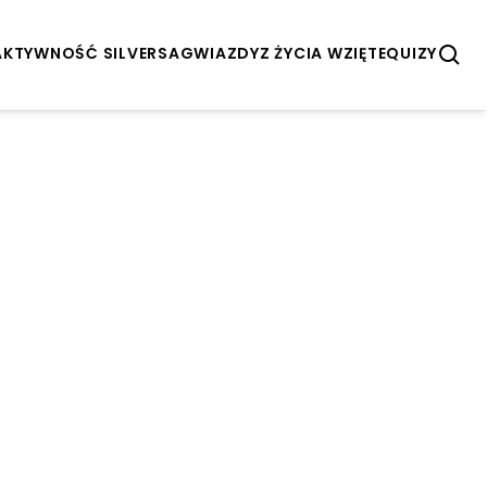
AKTYWNOŚĆ SILVERSA
GWIAZDY
Z ŻYCIA WZIĘTE
QUIZY