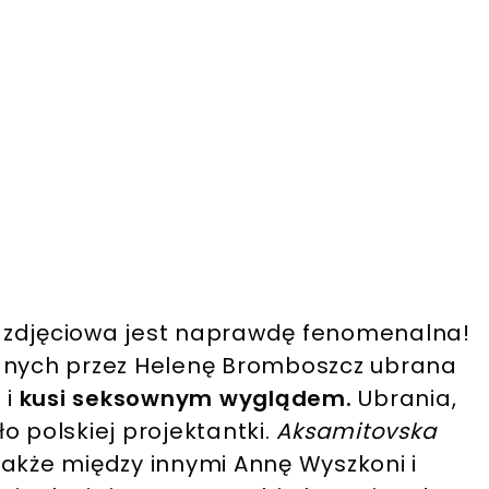
 zdjęciowa jest naprawdę fenomenalna!
nanych przez Helenę Bromboszcz ubrana
 i
kusi seksownym wyglądem.
Ubrania,
o polskiej projektantki.
Aksamitovska
e także między innymi Annę Wyszkoni i