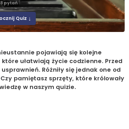
8 pytań
↓
ocznij Quiz
ieustannie pojawiają się kolejne
 które ułatwiają życie codzienne. Przed
h usprawnień. Różniły się jednak one od
 Czy pamiętasz sprzęty, które królowały
wiedzę w naszym quizie.