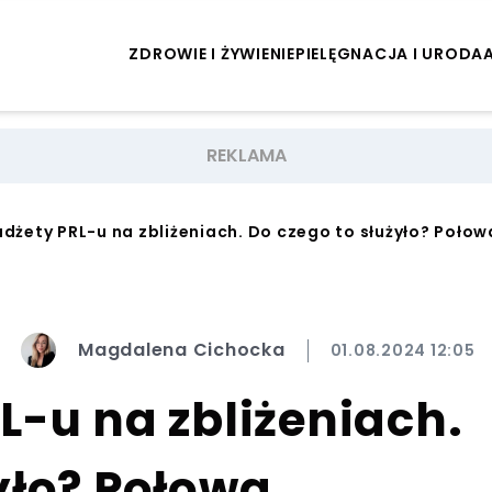
ZDROWIE I ŻYWIENIE
PIELĘGNACJA I URODA
adżety PRL-u na zbliżeniach. Do czego to służyło? Poło
Magdalena Cichocka
01.08.2024 12:05
L-u na zbliżeniach.
yło? Połowa