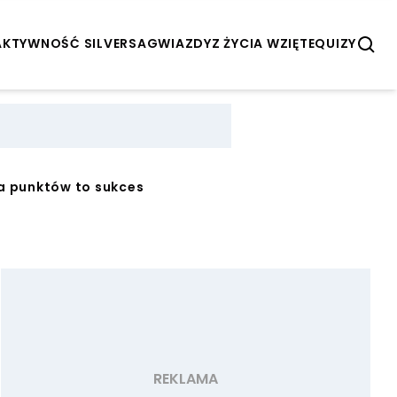
AKTYWNOŚĆ SILVERSA
GWIAZDY
Z ŻYCIA WZIĘTE
QUIZY
wa punktów to sukces