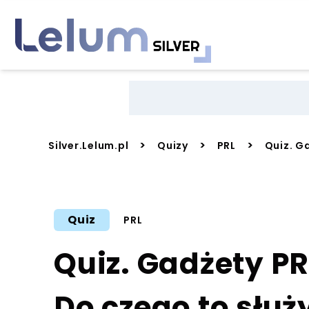
>
>
>
Silver.Lelum.pl
Quizy
PRL
Quiz. G
Quiz
PRL
Quiz. Gadżety PR
Do czego to służ