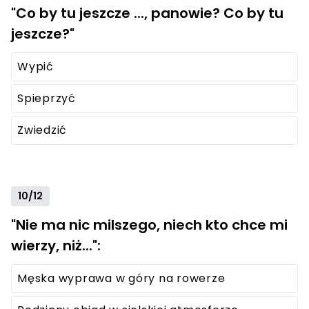
"Co by tu jeszcze ..., panowie? Co by tu
jeszcze?"
Wypić
Spieprzyć
Zwiedzić
10/12
"Nie ma nic milszego, niech kto chce mi
wierzy, niż...":
Męska wyprawa w góry na rowerze