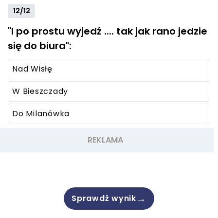
12/12
"I po prostu wyjedź .... tak jak rano jedzie
się do biura":
Nad Wisłę
W Bieszczady
Do Milanówka
→
Sprawdź wynik