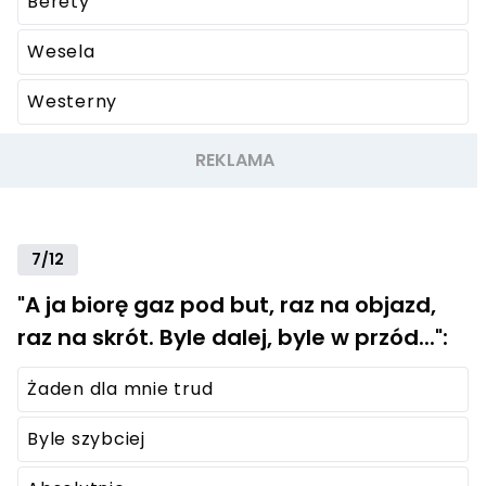
Berety
Wesela
Westerny
7/12
"A ja biorę gaz pod but, raz na objazd,
raz na skrót. Byle dalej, byle w przód...":
Żaden dla mnie trud
Byle szybciej