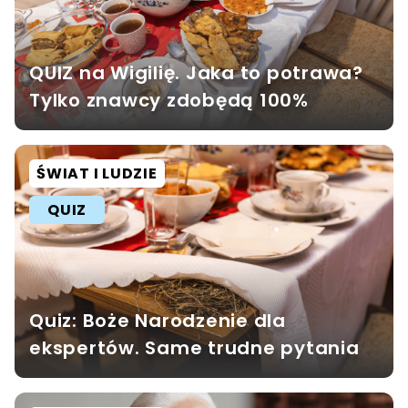
QUIZ na Wigilię. Jaka to potrawa?
Tylko znawcy zdobędą 100%
ŚWIAT I LUDZIE
QUIZ
Quiz: Boże Narodzenie dla
ekspertów. Same trudne pytania