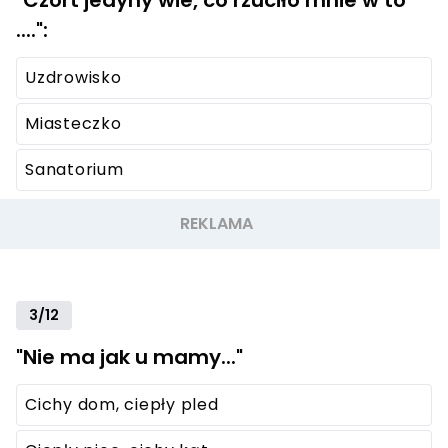
"Czort jedyny wie, co rzuciło mnie w to
....":
Uzdrowisko
Miasteczko
Sanatorium
3/12
"Nie ma jak u mamy..."
Cichy dom, ciepły pled