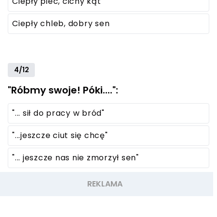
Ciepły piec, cichy kąt
Ciepły chleb, dobry sen
4/12
"Róbmy swoje! Póki....":
"... sił do pracy w bród"
"...jeszcze ciut się chcę"
"... jeszcze nas nie zmorzył sen"