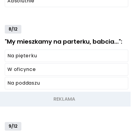
Absolutnie
8/12
"My mieszkamy na parterku, babcia...":
Na pięterku
W oficynce
Na poddaszu
9/12