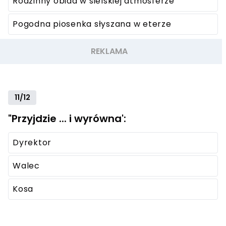
Rodzinny obiad w sielskiej atmosferze
Pogodna piosenka słyszana w eterze
11/12
"Przyjdzie ... i wyrówna':
Dyrektor
Walec
Kosa