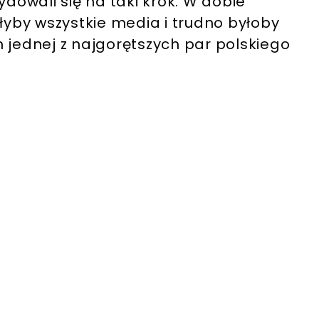
ydowali się na taki krok. W dobie
głyby wszystkie media i trudno byłoby
ednej z najgorętszych par polskiego