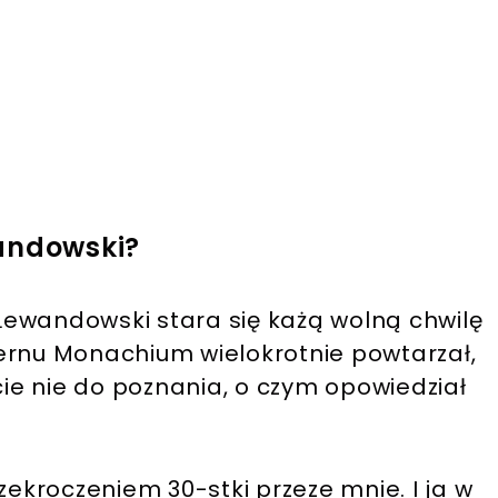
andowski?
ewandowski stara się każą wolną chwilę
ernu Monachium wielokrotnie powtarzał,
cie nie do poznania, o czym opowiedział
zekroczeniem 30-stki przeze mnie. I ja w