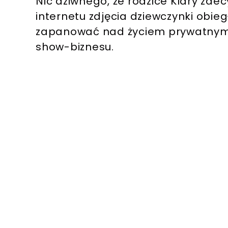
Nic dziwnego, że rodzice Klary zdec
internetu zdjęcia dziewczynki obie
zapanować nad życiem prywatnym j
show-biznesu.