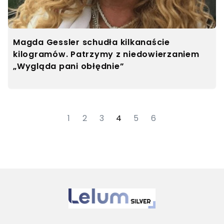
Magda Gessler schudła kilkanaście
kilogramów. Patrzymy z niedowierzaniem
„Wygląda pani obłędnie”
1
2
3
4
5
6