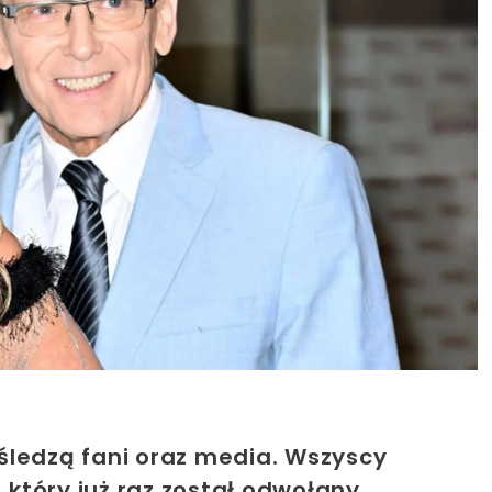
śledzą fani oraz media. Wszyscy
 który już raz został odwołany.