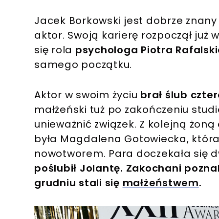
Jacek Borkowski jest dobrze znany 
aktor. Swoją karierę rozpoczął już
się rola
psychologa Piotra Rafalsk
samego początku.
Aktor w swoim życiu
brał ślub czte
małżeński tuż po zakończeniu studi
unieważnić związek. Z kolejną żoną 
była Magdalena Gotowiecka, która
nowotworem. Para doczekała się dw
poślubił Jolantę. Zakochani poznali
grudniu stali się
małżeństwem
.