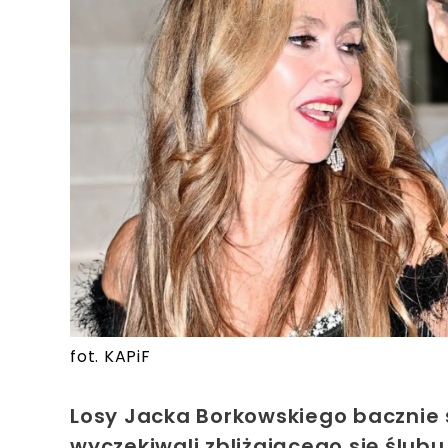
fot. KAPiF
Losy Jacka Borkowskiego bacznie 
wyczekiwali zbliżającego się ślubu,