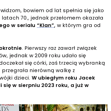
widzom, bowiem od lat spełnia się jako
 w latach 70., jednak przełomem okazała
iego w serialu
“Klan”
,
w którym gra od
rokrotnie
. Pierwszy raz zawarł związek
ów, jednak w 2009 roku udało się
doczekał się córki, zaś trzecią wybranką
 przegrała nierówną walkę z
ójki dzieci.
W ubiegłym roku Jacek
 się w sierpniu 2023 roku, a już w