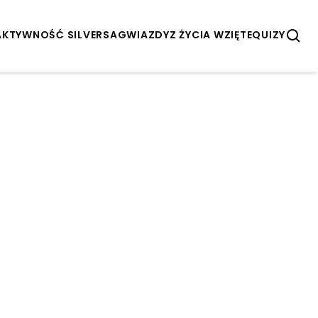
AKTYWNOŚĆ SILVERSA
GWIAZDY
Z ŻYCIA WZIĘTE
QUIZY