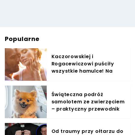
Popularne
Kaczorowskiej i
Rogacewiczowi puściły
wszystkie hamulce! Na
zdjęciach widać, co
wyprawiali w wodzie
Świąteczna podróż
samolotem ze zwierzęciem
– praktyczny przewodnik
Od traumy przy ołtarzu do