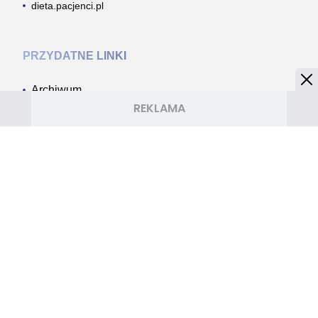
dieta.pacjenci.pl
PRZYDATNE LINKI
Archiwum
Autorzy artykułów
Kontakt
Mapa serwisu
Reklama w Silver.Lelum.pl
OBSERWUJ NAS