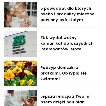
5 powodów, dla których
mleko i produkty mleczne
powinny być stałym
elementem diety roczniaka
ZUS wydał ważny
komunikat do wszystkich
interesantów. Może
pokrzyżować plany.
"Przepraszamy"
Podsyp doniczki z
bratkami. Obsypią się
kwiatami
Lepsza relacja z Twoim
psem dzięki hau.plan –