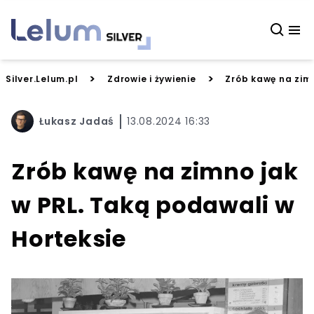
>
>
Silver.Lelum.pl
Zdrowie i żywienie
Zrób kawę na zimn
Łukasz Jadaś
13.08.2024 16:33
Zrób kawę na zimno jak
w PRL. Taką podawali w
Horteksie