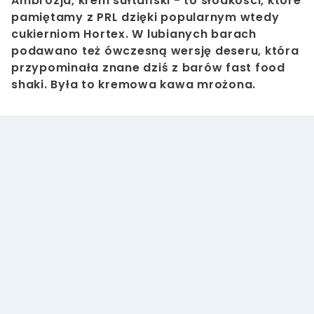
Ambrozja, krem sułtański - to słodkości, które
pamiętamy z PRL dzięki popularnym wtedy
cukierniom Hortex. W lubianych barach
podawano też ówczesną wersję deseru, która
przypominała znane dziś z barów fast food
shaki. Była to kremowa kawa mrożona.