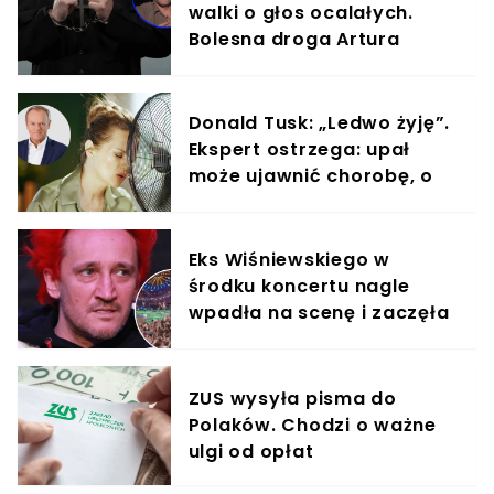
walki o głos ocalałych.
Bolesna droga Artura
Nowaka
Donald Tusk: „Ledwo żyję”.
Ekspert ostrzega: upał
może ujawnić chorobę, o
której nie masz pojęcia
Eks Wiśniewskiego w
środku koncertu nagle
wpadła na scenę i zaczęła
krzyczeć. Publika zamarła
ZUS wysyła pisma do
Polaków. Chodzi o ważne
ulgi od opłat