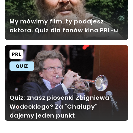
My mówimy film, ty podajesz
aktora. Quiz dla fanów kina PRL-u
PRL
QUIZ
Quiz: znasz piosenki Zbigniewa
Wodeckiego? Za "Chałupy"
dajemy jeden punkt