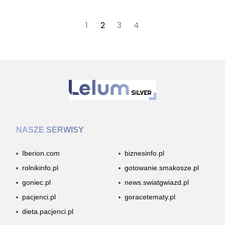
1
2
3
4
NASZE SERWISY
Iberion.com
biznesinfo.pl
rolnikinfo.pl
gotowanie.smakosze.pl
goniec.pl
news.swiatgwiazd.pl
pacjenci.pl
goracetematy.pl
dieta.pacjenci.pl