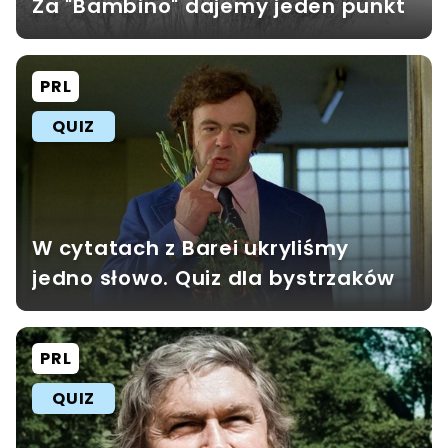
Za "Bambino" dajemy jeden punkt
PRL
QUIZ
W cytatach z Barei ukryliśmy
jedno słowo. Quiz dla bystrzaków
PRL
QUIZ