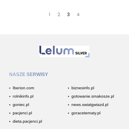
1
2
3
4
NASZE SERWISY
Iberion.com
biznesinfo.pl
rolnikinfo.pl
gotowanie.smakosze.pl
goniec.pl
news.swiatgwiazd.pl
pacjenci.pl
goracetematy.pl
dieta.pacjenci.pl