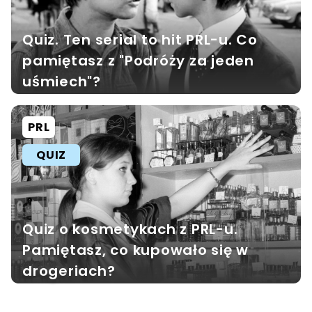
Quiz. Ten serial to hit PRL-u. Co
pamiętasz z "Podróży za jeden
uśmiech"?
PRL
QUIZ
Quiz o kosmetykach z PRL-u.
Pamiętasz, co kupowało się w
drogeriach?