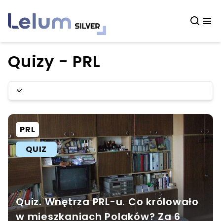
Quizy - PRL
PRL
QUIZ
Quiz. Wnętrza PRL-u. Co królowało
w mieszkaniach Polaków? Za 6