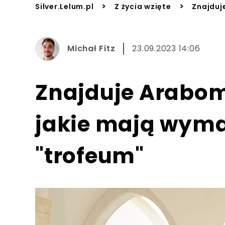
>
>
Silver.Lelum.pl
Z życia wzięte
Znajduj
Michał Fitz
23.09.2023 14:06
Znajduje Arabom
jakie mają wym
"trofeum"