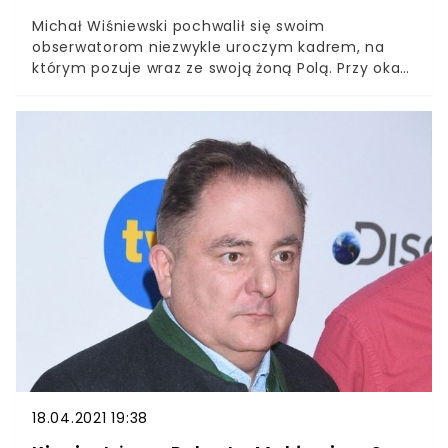
Michał Wiśniewski pochwalił się swoim
obserwatorom niezwykle uroczym kadrem, na
którym pozuje wraz ze swoją żoną Polą. Przy okazji
złożył ukochanej niebywałą obietnicę, w
komentarzach aż zawrzało. Michał Wiśniewski
nigdy nie stronił od kobiet, a wręcz przeciwnie.
Lider zespołu Ich Troje jest obecnie w związku
małżeńskim z 5. kobietą. Dla niego jednak nie ma
to najmniejszego znaczenia, w związku z tym
muzyk złożył Poli niezwykłą obietnicę. Internauci
jednak nie są za bardzo przekonani.
18.04.2021 19:38