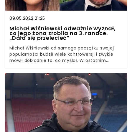
09.05.2022 21:25
Michał Wiśniewski odważnie wyznał,
co jego żona zrobiła na 3. randce.
„Dała się przelecieć”
Michał Wiśniewski od samego początku swojej
popularności budził wiele kontrowersji i zwykle
mówił dokładnie to, co myślał. W ostatnim
wywiadzie, w którym brała także udział jego żona,
zdradził, co robili na swojej trzeciej randce.
Wspomniana rozmowa odbyła się dla czasopisma
„Party” i została połączona z rodzinną sesją, w
której brał udział również synek małżeństwa,
Falco Amadeus.