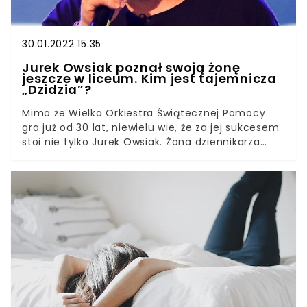
30.01.2022 15:35
Jurek Owsiak poznał swoją żonę
jeszcze w liceum. Kim jest tajemnicza
„Dzidzia”?
Mimo że Wielka Orkiestra Świątecznej Pomocy
gra już od 30 lat, niewielu wie, że za jej sukcesem
stoi nie tylko Jurek Owsiak. Żona dziennikarza
miała w niej bowiem równie wielki udział. Choć
Lidia Niedźwiedzka-Owsiak strzeże swojej
prywatności, Jurek zdecydował się ujawnić kilka
faktów na jej temat.