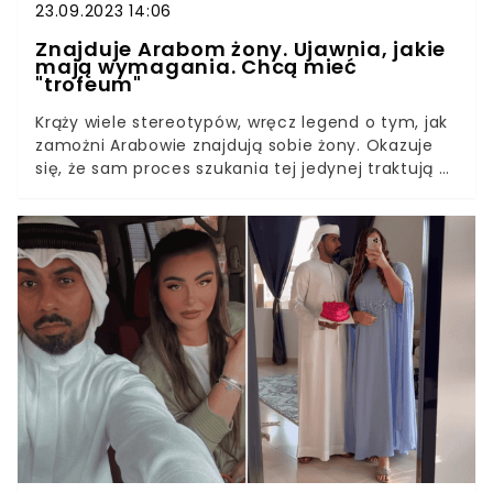
23.09.2023 14:06
Znajduje Arabom żony. Ujawnia, jakie
mają wymagania. Chcą mieć
"trofeum"
Krąży wiele stereotypów, wręcz legend o tym, jak
zamożni Arabowie znajdują sobie żony. Okazuje
się, że sam proces szukania tej jedynej traktują w
niektórych przypadkach jako zwyczajną usługę,
za którą można zapłacić. Tę zapewnia im
Christina Maxion, ekskluzywna swatka szejków.