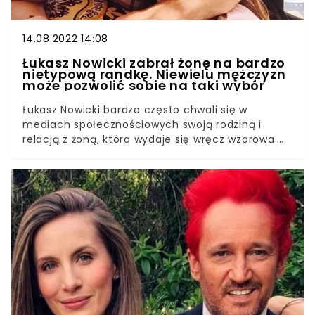
14.08.2022 14:08
Łukasz Nowicki zabrał żonę na bardzo
nietypową randkę. Niewielu mężczyzn
może pozwolić sobie na taki wybór
Łukasz Nowicki bardzo często chwali się w
mediach społecznościowych swoją rodziną i
relacją z żoną, która wydaje się wręcz wzorowa.
Jak się okazuje, małżeństwo uwielbia spędzać ze
sobą czas i to na różne sposoby. Obydwoje
pochwalili się na Instagramie, jaką randkę
zorganizował aktor. Nie ma wątpliwości, że nie
każda z pań byłaby zadowolona z takiego planu.
Dla Olgi nie był to jednak problem, bo lubi takie
nietypowe wyjścia.