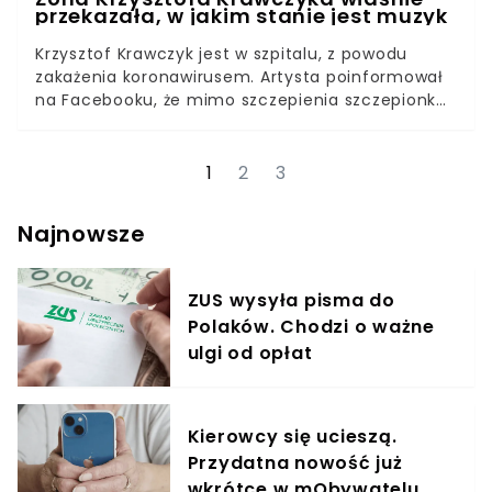
przekazała, w jakim stanie jest muzyk
Krzysztof Krawczyk jest w szpitalu, z powodu
zakażenia koronawirusem. Artysta poinformował
na Facebooku, że mimo szczepienia szczepionką
Pfeizer, zachorował na COVID-19. Jak się czuje
Krawczyk? O jego stanie zdrowia poinformowała
żona. Fani po informacji na temat choroby
1
2
3
Krzysztofa Krawczyka byli bardzo zmartwieni. O
stanie zdrowia wokalisty poinformowała jego
Najnowsze
żona, Ewa Krawczyk. W rozmowie z Plejadą
przyznała, że stan jej męża nie jest bardzo
poważny. Podkreśliła również, że ona nie jest
ZUS wysyła pisma do
zarażona. Ewa Krawczyk dostała negatywny wynik
Polaków. Chodzi o ważne
na obecność COVID-19.
ulgi od opłat
Kierowcy się ucieszą.
Przydatna nowość już
wkrótce w mObywatelu