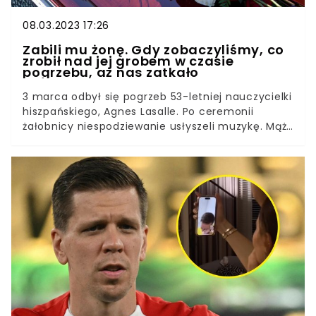
08.03.2023 17:26
Zabili mu żonę. Gdy zobaczyliśmy, co
zrobił nad jej grobem w czasie
pogrzebu, aż nas zatkało
3 marca odbył się pogrzeb 53-letniej nauczycielki
hiszpańskiego, Agnes Lasalle. Po ceremonii
żałobnicy niespodziewanie usłyszeli muzykę. Mąż
w nieoczekiwany sposób pożegnał
żonę.Świadkowie ostatniego pożegnania na długo
zapamiętają zachowanie Stéphane'a Voirina.
Mężczyzna zaraz po opuszczeniu kościoła zaczął
tańczyć przed trumną zmarłej kobiety.