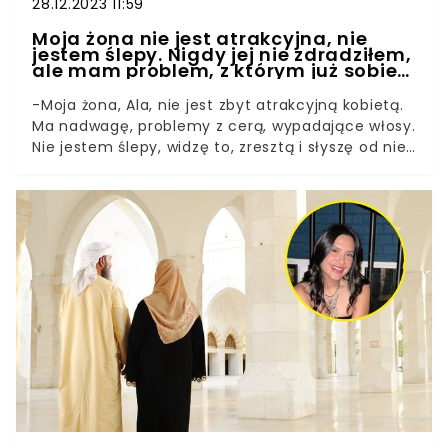
28.12.2023 11:59
Moja żona nie jest atrakcyjna, nie
jestem ślepy. Nigdy jej nie zdradziłem,
ale mam problem, z którym już sobie
nie radzę
-Moja żona, Ala, nie jest zbyt atrakcyjną kobietą.
Ma nadwagę, problemy z cerą, wypadające włosy.
Nie jestem ślepy, widzę to, zresztą i słyszę od niej
narzekania każdego dnia - napisał anonimowo na
jednej z grup internetowych mężczyzna, który ma
w związku ze swoją sytuacją poważny problem.