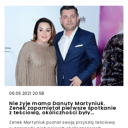
niejaka Żaneta, z którą ma córkę Anastazję.
Kobieta nagle zniknęła w dzień 6. urodzin
dziewczyny. Cezary Pazura ma za sobą trzy
małżeństwa. Pierwsze trwało zaledwie 5 lat,
relacja z Żanetą wywołała wielkie zamieszanie w
życiu aktora.
06.05.2021 20:58
Nie żyje mama Danuty Martyniuk.
Zenek zapamiętał pierwsze spotkanie
z teściową, okoliczności były
nietypowe
Zenek Martyniuk poznał swoją przyszłą teściową