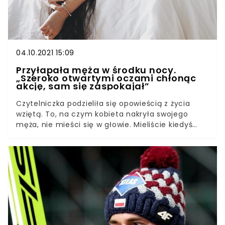
04.10.2021 15:09
Przyłapała męża w środku nocy.
„Szeroko otwartymi oczami chłonąc
akcję, sam się zaspokajał”
Czytelniczka podzieliła się opowieścią z życia
wziętą. To, na czym kobieta nakryła swojego
męża, nie mieści się w głowie. Mieliście kiedyś
podobne doświadczenia? Czytelniczka portalu
Polki.pl podzieliła się historią ze swojego życia. I
choć opisała wydarzenia w zabawny sposób, w
trakcie na pewno nie było jej do śmiechu. Jej mąż
też nie był najszczęśliwszy na świecie.