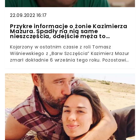
22.09.2022 16:17
Przykre informacje o żonie Kazimierza
Mazura. Spadły na nią same
nieszczęścia, odejście męża to
dodatkowy cios
Kojarzony w ostatnim czasie z roli Tomasz
Wiśniewskiego z „Barw Szczęścia” Kazimierz Mazur
zmarł dokładnie 6 września tego roku. Pozostawił
po sobie rozpaczającą rodzinę, w tym syna i żonę,
Katarzynę Gärtner. Jak się okazuje, ta w życiu
przeżyła już niejedną tragedię. Trzeba ogromnej
siły, by wytrzymać tak zły los. Niewykluczone, że
to właśnie konieczność życia bez ukochanego
jest dla niej największą życiową próbą, ale
wcześniej też nie była oszczędzana. Zmagała się
z ciężką chorobą i nagłą, rodzinną tragedią.