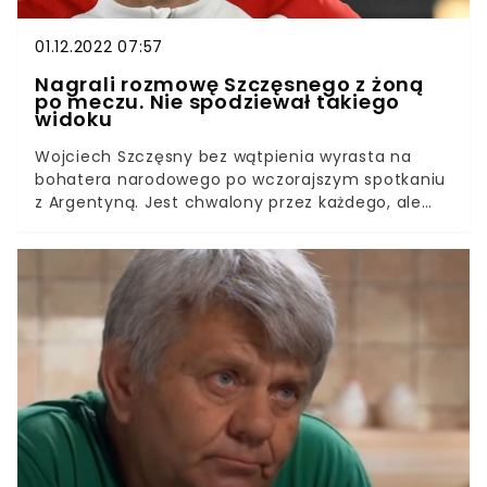
01.12.2022 07:57
Nagrali rozmowę Szczęsnego z żoną
po meczu. Nie spodziewał takiego
widoku
Wojciech Szczęsny bez wątpienia wyrasta na
bohatera narodowego po wczorajszym spotkaniu
z Argentyną. Jest chwalony przez każdego, ale
najbardziej doceniła go oczywiście jego rodzina.
Nagranie ze spotkania jego najbliższych może
wzruszyć. W mediach społecznościowych jego
żony, Mariny pojawiło się nagranie, na którym
widać, jak świętowano sukces reprezentacji Polski
i ukochanego Wojtka.