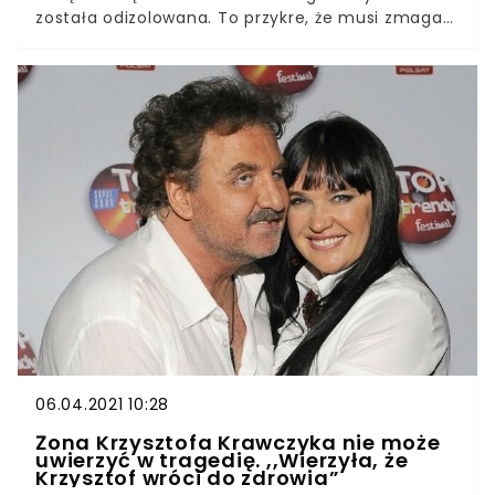
została odizolowana. To przykre, że musi zmagać
się z chorobą bez swojego męża. Andrzej Sołtysik
jest doskonale znany wszystkim fanom programu
„Dzień dobry TVN”. Niestety od trzech tygodni
dziennikarz nie miał możliwości spotkania ze
swoją żoną. Wszystko przez fakt, że została
odizolowana. Andrzej Sołtysik przeszedł zakażenie
koronawirusem jeszcze w marcu. Dziennikarz
wówczas odizolował się od swojej rodziny. Teraz
Patrycja sama musi zmagać się z chorobą.
06.04.2021 10:28
Żona Krzysztofa Krawczyka nie może
uwierzyć w tragedię. ,,Wierzyła, że
Krzysztof wróci do zdrowia”