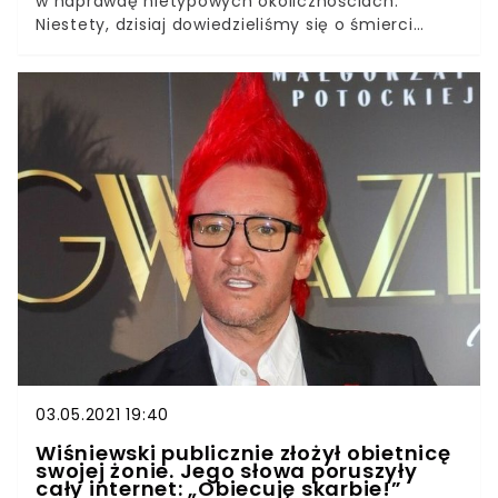
w naprawdę nietypowych okolicznościach.
Niestety, dzisiaj dowiedzieliśmy się o śmierci
seniorki. Śmierć członka rodziny zawsze jest
niezwykle trudnym przeżyciem. Dzisiaj
dowiedzieliśmy się o śmierci teściowej Zenka
Martyniuka. W tak trudnych momentach
członkowie rodzin często wspominają wspólne
chwile. Jak się okazuje, Zenek Martyniuk poznał
swoją przyszłą teściową w dosyć niecodziennej i
krępującej sytuacji. Choć Zenek Martyniuk, a
także jego żona skrupulatnie bronią swojego życia
prywatnego, to wciąż po internecie krążą różne
historie dotyczące ich małżeństwa. Dużo światła
na ich związek rzucił również film o liderze
zespołu Akcent.
03.05.2021 19:40
Wiśniewski publicznie złożył obietnicę
swojej żonie. Jego słowa poruszyły
cały internet: „Obiecuję skarbie!”