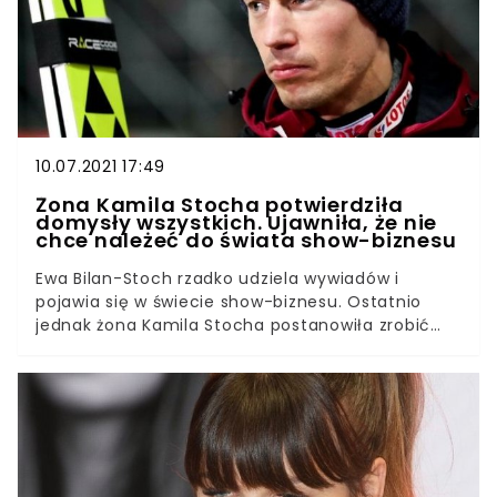
10.07.2021 17:49
Żona Kamila Stocha potwierdziła
domysły wszystkich. Ujawniła, że nie
chce należeć do świata show-biznesu
Ewa Bilan-Stoch rzadko udziela wywiadów i
pojawia się w świecie show-biznesu. Ostatnio
jednak żona Kamila Stocha postanowiła zrobić
wyjątek i odbyła szczerą rozmowę z
dziennikarzem portalu „WP Sportowe Fakty”.
Podczas wywiadu wyznała, że nigdy nie chciała i
nie chce być celebrytką. Żona Kamila Stocha
potwierdziła od dawna snute domysły. Wiele osób
domyślało się, że Ewa nie planuje zostać gwiazdą
pokroju Anny Lewandowskiej czy Justyny Żyły.