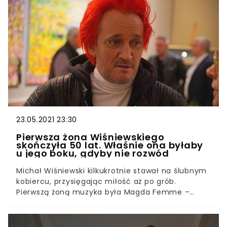
akcję. Emocjonalny wpis Szymona Majewskiego
poruszył do głębi jego obserwatorów. Pod
postem, w którym pisał o Polsce lat 80′ i 90′, a
także relacji ze swoją żoną pojawiło się mnóstwo
komentarzy w tym podziękowań za mądre słowa.
–Chciałbym żyć w kraju, w którym moja Magda
mogłaby być Rafałem, Piotrkiem lub Kubą […] i
mógłbym z nim dzielić życie na tych samych
zasadach – czytamy na jego profilu.
23.05.2021 23:30
Pierwsza żona Wiśniewskiego
skończyła 50 lat. Właśnie ona byłaby
u jego boku, gdyby nie rozwód
Michał Wiśniewski kilkukrotnie stawał na ślubnym
kobiercu, przysięgając miłość aż po grób.
Pierwszą żoną muzyka była Magda Femme –
piosenkarka, która była także pierwszą wokalistką
zespołu Ich Troje. Artystka wczoraj, 22 maja
obchodziła 50. urodziny. Magda Femme mimo