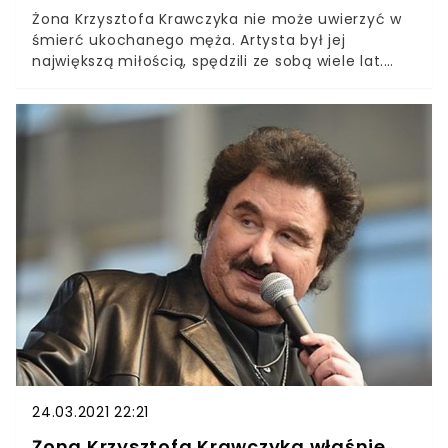
Żona Krzysztofa Krawczyka nie może uwierzyć w
śmierć ukochanego męża. Artysta był jej
największą miłością, spędzili ze sobą wiele lat.
Andrzej Kosmala, menedżer piosenkarza, zdradził,
co dzieje się Ewą. Krzysztof Krawczyk zmarł w
wieku 74 lat. Informacja o śmierci muzyka
wstrząsnęła całą Polską. Swoje kondolencje złożyli
fani, osobowości ze świata show-biznesu i
politycy, w tym prezydent Andrzej Duda i premier
Morawiecki.
24.03.2021 22:21
Żona Krzysztofa Krawczyka właśnie