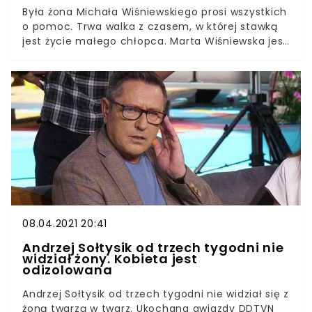
Była żona Michała Wiśniewskiego prosi wszystkich
o pomoc. Trwa walka z czasem, w której stawką
jest życie małego chłopca. Marta Wiśniewska jest
byłą żoną lidera zespołu Ich Troje, która
rozpoczęła swoją solową karierę pod
pseudonimem Mandaryna. Choć ich małżeństwo
się już zakończyło, to Marta wciąż rozwija się jako
tancerka i udziela się w mediach
społecznościowych. Za pośrednictwem swojego
konta na Instagramie była żona Michała
Wiśniewskiego poprosiła wszystkich swoich fanów
o pomoc. Cel, który jej przyświeca, jest jak
najbardziej szczytny. Chodzi w końcu o zdrowie i
życie małego chłopca.
08.04.2021 20:41
Andrzej Sołtysik od trzech tygodni nie
widział żony. Kobieta jest
odizolowana
Andrzej Sołtysik od trzech tygodni nie widział się z
żoną twarzą w twarz. Ukochana gwiazdy DDTVN