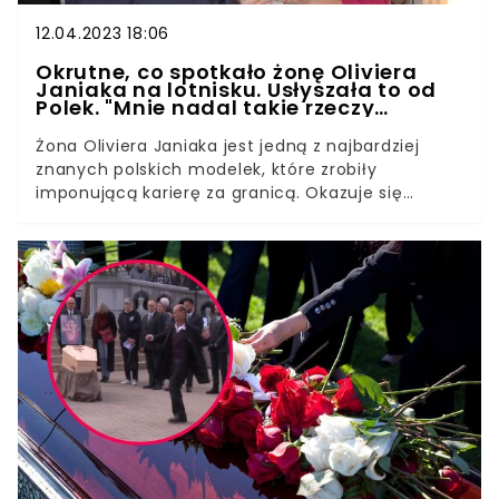
12.04.2023 18:06
Okrutne, co spotkało żonę Oliviera
Janiaka na lotnisku. Usłyszała to od
Polek. "Mnie nadal takie rzeczy
dotykają"
Żona Oliviera Janiaka jest jedną z najbardziej
znanych polskich modelek, które zrobiły
imponującą karierę za granicą. Okazuje się
jednak, że można znaleźć się na okładce
„Vogue'a”, a i tak nie ominie nas bezlitosny hejt z
powodu wyglądu. Właśnie tego doświadczyła
Karolina Malinowska.Karolina Malinowska-Janiak
spędzała Wielkanoc z rodziną we Włoszech. Po
świętach przyszedł jednak czas na powrót do
kraju. W podróży doświadczyła naprawdę
okropnej sytuacji. Wszystko wydarzyło się na
lotnisku w Bergamo.