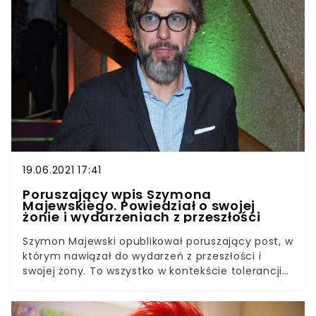
meczu opublikowała ważny komunikat, zwróciła
się również do swojego ukochanego.
19.06.2021 17:41
Poruszający wpis Szymona
Majewskiego. Powiedział o swojej
żonie i wydarzeniach z przeszłości
Szymon Majewski opublikował poruszający post, w
którym nawiązał do wydarzeń z przeszłości i
swojej żony. To wszystko w kontekście tolerancji
dla osób LGBT+ – dziś bowiem w stolicy kraju
odbywa się Parada Równości. Tłumy ludzi wyszły
na ulicę, dziennikarz łączy się z nimi i wspiera