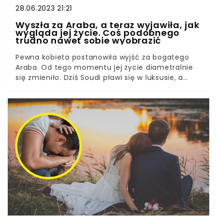
28.06.2023 21:21
Wyszła za Araba, a teraz wyjawiła, jak
wygląda jej życie. Coś podobnego
trudno nawet sobie wyobrazić
Pewna kobieta postanowiła wyjść za bogatego
Araba. Od tego momentu jej życie diametralnie
się zmieniło. Dziś Soudi pławi się w luksusie, a
wszystkim chwali się na swoich mediach
społecznościowych. W jednym z wywiadów
opowiedziała, jak wygląda jej codzienność. Żona
Araba trudni się funkcją gospodyni domowej, a jej
hobby jest wydawanie pieniędzy męża. Godne
pozazdroszczenia?