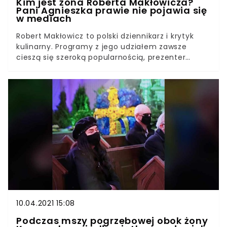
Kim jest żona Roberta Makłowicza?
Pani Agnieszka prawie nie pojawia się
w mediach
Robert Makłowicz to polski dziennikarz i krytyk
kulinarny. Programy z jego udziałem zawsze
cieszą się szeroką popularnością, prezenter
potrafi z niezwykła charyzmą opowiadać nie tylko
o znakomitych potrawach, ale także o historii
regionu, z którego pochodzą. Wiele wiemy o nim,
jednak mało osób ma pojęcie o jego żonie – Pani
Agnieszka to wyjątkowa kobieta. Robert
Makłowicz bardzo rzadko pokazuje się w
towarzystwie pięknej żony. Pani Agnieszka stroni
od mediów mimo tego, że żyje już w związku
małżeńskim ze sławnym dziennikarzem od 30 lat!
10.04.2021 15:08
Podczas mszy pogrzebowej obok żony