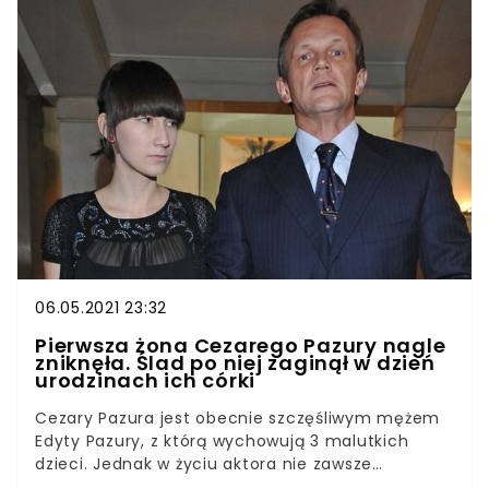
upływu lat wciąż wygląda fenomenalnie. Czym
zajmuje się pierwsza żona Michała
Wiśniewskiego?
06.05.2021 23:32
Pierwsza żona Cezarego Pazury nagle
zniknęła. Ślad po niej zaginął w dzień
urodzinach ich córki
Cezary Pazura jest obecnie szczęśliwym mężem
Edyty Pazury, z którą wychowują 3 malutkich
dzieci. Jednak w życiu aktora nie zawsze
panowała sielanka. Jego pierwszą żona była