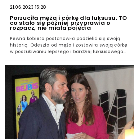
21.06.2023 15:28
Porzuciła męża i córkę dla luksusu. TO
co stało się później przyprawia o
rozpacz, nie miała pojęcia
Pewna kobieta postanowiła podzielić się swoją
historią. Odeszła od męża i zostawiła swoją córkę
w poszukiwaniu lepszego i bardziej luksusowego
życia. Wszystko jednak niespodziewanie się
obróciło i żona dostała dużą nauczkę.Początkowo
życie pary układało się wzorowo. Ślub, dobra
praca, wspólne spędzanie czasu ze znajomymi,
sporadyczne wyjazdy za granicę i w końcu
dziecko. Z czasem jednak zaczęło się to psuć,
mimo świetnych relacji w małżeństwie.