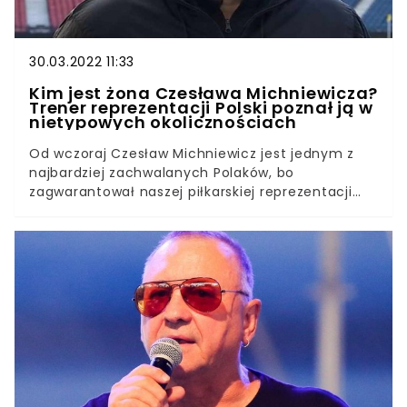
30.03.2022 11:33
Kim jest żona Czesława Michniewicza?
Trener reprezentacji Polski poznał ją w
nietypowych okolicznościach
Od wczoraj Czesław Michniewicz jest jednym z
najbardziej zachwalanych Polaków, bo
zagwarantował naszej piłkarskiej reprezentacji
awans na mistrzostwa świata. A kim jest jego
żona? O małżonce selekcjonera polskiej kadry
niewiele wiadomo. Wiemy natomiast, że poznali
się w dosyć ciekawych okolicznościach.