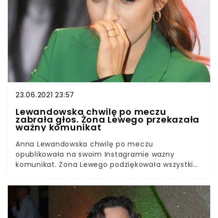
Żona skoczka w szczerym wywiadzie przyznała, że
„Nie chcę należeć do takiego świata”.
23.06.2021 23:57
Lewandowska chwilę po meczu
zabrała głos. Żona Lewego przekazała
ważny komunikat
Anna Lewandowska chwilę po meczu
opublikowała na swoim Instagramie ważny
komunikat. Żona Lewego podziękowała wszystkim
zawodnikom za wspaniały mecz i pogratulowała
woli walki do ostatniej minuty. Anna Lewandowska
na mecz Polska-Szwecja poleciała do St
Petersburga, aby wspierać polską drużynę prosto
z trybun. Żona Lewego zaraz po zakończeniu