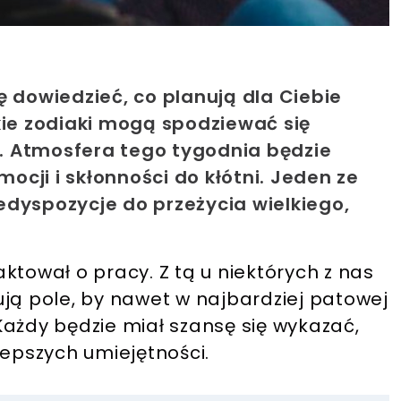
ę dowiedzieć, co planują dla Ciebie
kie zodiaki mogą spodziewać się
. Atmosfera tego tygodnia będzie
cji i skłonności do kłótni. Jeden ze
edyspozycje do przeżycia wielkiego,
ktował o pracy. Z tą u niektórych z nas
ują pole, by nawet w najbardziej patowej
Każdy będzie miał szansę się wykazać,
lepszych umiejętności.