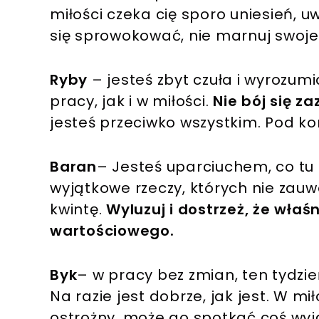
miłości czeka cię sporo uniesień, 
się sprowokować, nie marnuj swojej
Ryby
– jesteś zbyt czuła i wyrozu
pracy, jak i w miłości.
Nie bój się z
jesteś przeciwko wszystkim. Pod kon
Baran
– Jesteś uparciuchem, co tu 
wyjątkowe rzeczy, których nie zauw
kwintę.
Wyluzuj i dostrzeż, że właśn
wartościowego.
Byk
– w pracy bez zmian, ten tydzień
Na razie jest dobrze, jak jest. W mił
ostrożny, może go spotkać coś wyj