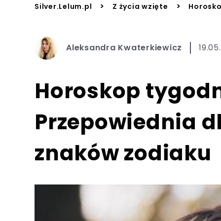
>
>
Silver.Lelum.pl
Z życia wzięte
Horosko
Aleksandra Kwaterkiewicz
19.05
Horoskop tygod
Przepowiednia dl
znaków zodiaku