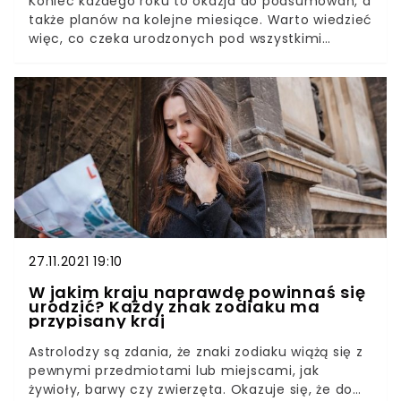
Koniec każdego roku to okazja do podsumowań, a
także planów na kolejne miesiące. Warto wiedzieć
więc, co czeka urodzonych pod wszystkimi
dwunastoma znakami zodiaku – pomocny z
pewnością okaże się zaś horoskop.
27.11.2021 19:10
W jakim kraju naprawdę powinnaś się
urodzić? Każdy znak zodiaku ma
przypisany kraj
Astrolodzy są zdania, że znaki zodiaku wiążą się z
pewnymi przedmiotami lub miejscami, jak
żywioły, barwy czy zwierzęta. Okazuje się, że do