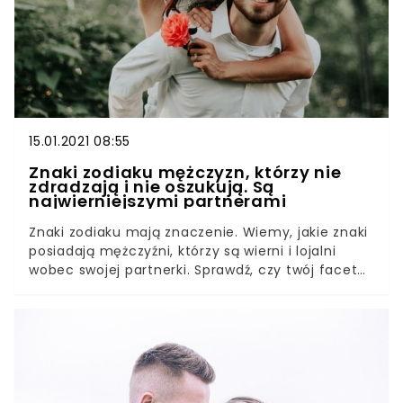
15.01.2021 08:55
Znaki zodiaku mężczyzn, którzy nie
zdradzają i nie oszukują. Są
najwierniejszymi partnerami
Znaki zodiaku mają znaczenie. Wiemy, jakie znaki
posiadają mężczyźni, którzy są wierni i lojalni
wobec swojej partnerki. Sprawdź, czy twój facet
się do nich zalicza. Może okaże się, że trafiłaś na
prawdziwy skarb. Niektóre znaki zodiaku są
naprawdę wyjątkowe. Jeżeli zastanawiasz się,
spod jakiego znaku powinien być twój partner, to
mamy odpowiedź. Z pewnością nie będziesz
zawiedziona.