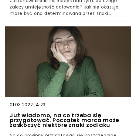
Zastanawialiście się kiedyś nad tym, od czego
zależy umiejętność całowania? Jak się okazuje,
może być ona determinowana przez znaki
zodiaku. Które z nich są w takim razie najlepsze w
tym fachu? Każdy ze znaków ma bowiem
konkretne cechy charakterystyczne w swoich
pocałunkach, które go wyróżniają. Nie wszystkie
muszą być jednak wskazane.
01.03.2022 14:23
Już wiadomo, na co trzeba się
przygotować. Początek marca może
zaskoczyć niektóre znaki zodiaku
Na co powinny przygotować się poszczególne