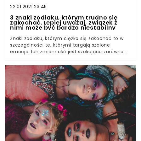
22.01.2021 23:45
3 znaki zodiaku, którym trudno się
zakochać. Lepiej uważaj, związek z
nimi może być bardzo niestabilny
Znaki zodiaku, którym ciężko się zakochać to w
szczególności te, którymi targają szalone
emocje. Ich zmienność jest szokująca zarówno
dla partnera, jak i dla nich samych. Dlatego same
nie wiedzą, czy decydować się na poważne
wyznania, czy może poszukać dalej. Przed wami 3
zodiaki, z którymi związek może nie należeć do
najłatwiejszych! Wrogiem dobrego związku jest
zapalczywość, zazdrość i niestałość. Niestety, ale
są wśród nas znaki zodiaku, których to naczelne
cechy w miłości. Związek z nimi może przyprawić
o zawrót głowy. Są jednak plusy wynikająca z
wielkich emocji, na przykład ogromna
namiętność.