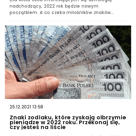
nadchodzący, 2022 rok będzie nowym
początkiem. A co czeka miłośników znaków
zodiaku jeszcze przed nim, w ostatnim tygodniu
grudnia? Jak łaskawy jest dla nich horoskop? Na
co w nadchodzących dniach mogą liczyć
przedstawiciele poszczególnych znaków zodiaku?
25.12.2021 13:58
Znaki zodiaku, które zyskają olbrzymie
pieniądze w 2022 roku. Przekonaj się,
czy jesteś na liście