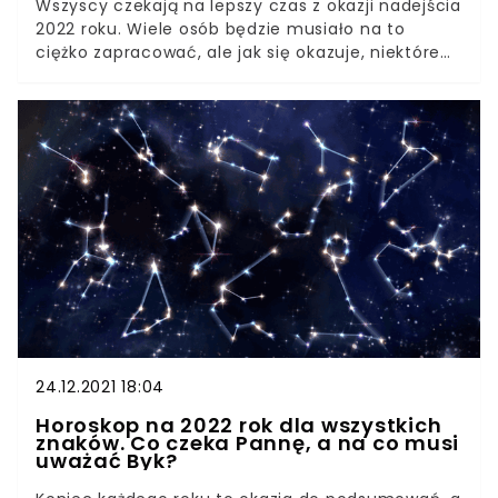
Wszyscy czekają na lepszy czas z okazji nadejścia
2022 roku. Wiele osób będzie musiało na to
ciężko zapracować, ale jak się okazuje, niektóre
mają sukces zapisany w gwiazdach. Jakie znaki
zodiaku będą miały bogaty, nadchodzący rok?
Według horoskopów na bardziej łaskawy pod
względem finansowym czas mogą czekać
przedstawiciele aż 4 znaków zodiaku.
24.12.2021 18:04
Horoskop na 2022 rok dla wszystkich
znaków. Co czeka Pannę, a na co musi
uważać Byk?