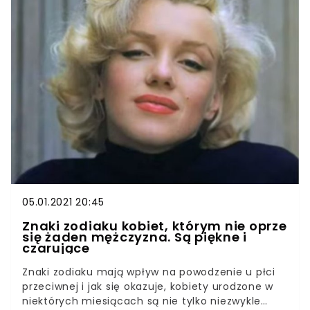
pamięć absolutną! Koziorożec, Ryby i Wodnik
spośród innych znaków wyróżniają się
niesamowitymi zdolnościami. Te trzy znaki
zodiaku są niesamowicie błyskotliwe i sprytne, a
ich mądrość sprawia, że obronną ręką wychodzą
z najtrudniejszych sytuacji. Łatwo zdobywają
wiedzę oraz zauważają najdrobniejsze szczegóły,
dlatego nie da się ich oszukać. To wymagający
rozmówcy, których nie zadowoli dialog o
pogodzie. Cechują się niezwykłą inteligencją i
łatwością w zdobywaniu wiedzy.
05.01.2021 20:45
Znaki zodiaku kobiet, którym nie oprze
się żaden mężczyzna. Są piękne i
czarujące
Znaki zodiaku mają wpływ na powodzenie u płci
przeciwnej i jak się okazuje, kobiety urodzone w
niektórych miesiącach są nie tylko niezwykle