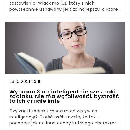
zestawienia. Wiadomo już, który z nich
powszechnie uznawany jest za najlepszy, a które
znalazły się nieco niżej. Warto sprawdzić, gdzie w
nim znajdujesz się Ty. W zestawieniu znalazły się
zarówno te najlepsze, jak i te najgorsze znaki
zodiaku. Mało kto spodziewałby się, na którym
miejscu znalazł się on sam. Warto pamiętać, że
nikt nie jest idealny i każdy ma swoje wady oraz
zalety.
23.10.2021 23:11
Wybrano 3 najinteligentniejsze znaki
zodiaku. Nie ma wątpliwości, bystrość
to ich drugie imię
Czy znaki zodiaku mogą mieć wpływ na
inteligencję? Część osób uważa, że tak –
podobnie jak na inne cechy ludzkiego charakteru.
Jakie trzy znaki astrologiczne mają największą