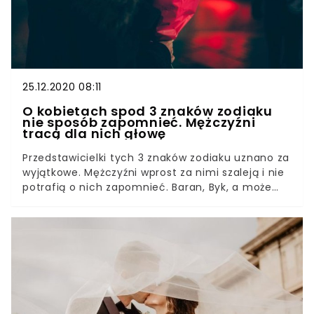
25.12.2020 08:11
O kobietach spod 3 znaków zodiaku
nie sposób zapomnieć. Mężczyźni
tracą dla nich głowę
Przedstawicielki tych 3 znaków zodiaku uznano za
wyjątkowe. Mężczyźni wprost za nimi szaleją i nie
potrafią o nich zapomnieć. Baran, Byk, a może
Koziorożec? Sprawdź, czy jesteś na liście. Znaki
zodiaku i to, co zostało zapisane w gwiazdach,
ma ogromny wpływ na nasze życie. Okazuje się,
że miesiąc urodzenia potrafi wpłynąć na to, czy
będziemy pociągać płeć przeciwną bardziej niż
inni.