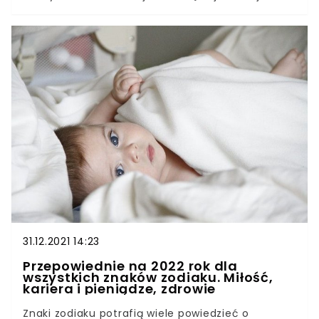
unikatowe? Okazuje się, że posiadacze 3 znaków
zodiaku mogą czuć się wyróżnieni. Okazuje się
bowiem, że w niektórych miesiącach odnotowuje
się mniej urodzeń. W efekcie 3 znaki zodiaku są
mniej liczne od pozostałych. Jakie?
31.12.2021 14:23
Przepowiednie na 2022 rok dla
wszystkich znaków zodiaku. Miłość,
kariera i pieniądze, zdrowie
Znaki zodiaku potrafią wiele powiedzieć o