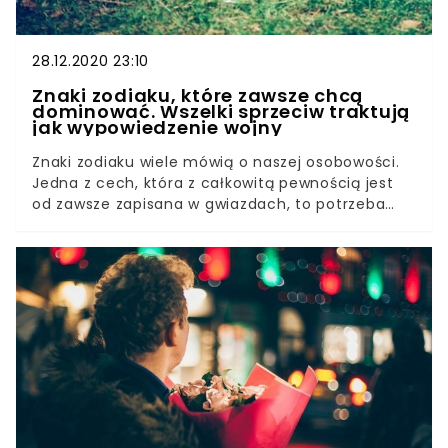
28.12.2020 23:10
Znaki zodiaku, które zawsze chcą
dominować. Wszelki sprzeciw traktują
jak wypowiedzenie wojny
Znaki zodiaku wiele mówią o naszej osobowości.
Jedna z cech, która z całkowitą pewnością jest
od zawsze zapisana w gwiazdach, to potrzeba
dominowania, którą bardzo silnie okazują te znaki
zodiaku. Z nimi lepiej się nie kłócić, bo
konsekwencje nawet niedużej sprzeczki mogą
okazać się nuklearne. Nie tylko cechują się
silnymi osobowościami, ale i zdążyły się
przyzwyczaić, że wszyscy zawsze podążają
wyznaczoną przez nie ścieżką, tez znaki zodiaku
nie znoszą dwóch rzeczy: kompromisów i
rezygnowania ze swojej pozycji lidera.