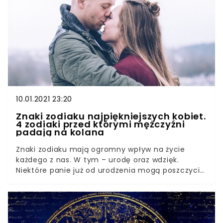
10.01.2021 23:20
Znaki zodiaku najpiękniejszych kobiet.
4 zodiaki przed którymi mężczyźni
padają na kolana
Znaki zodiaku mają ogromny wpływ na życie
każdego z nas. W tym – urodę oraz wdzięk.
Niektóre panie już od urodzenia mogą poszczycić
się niezwykłym magnetyzmem. Wiemy, w jakich
miesiącach przychodzą na świat najpiękniejsze
kobiety. Sprawdźcie, czy znalazłyście się w ich
gronie! Na nasz wygląd fizyczny oraz urok
osobisty mają wpływ dobre geny, wychowanie, a