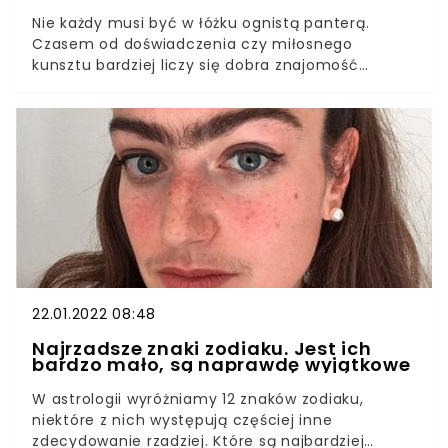
Nie każdy musi być w łóżku ognistą panterą.
Czasem od doświadczenia czy miłosnego
kunsztu bardziej liczy się dobra znajomość
potrzeb i gustów partnera. Są jednak cztery znaki
zodiaku, które w tych kwestiach nie mają sobie
równych. Jakie znaki zodiaku są najlepszymi
kochankami? Astrologowie uważają, że w temacie
intymności cztery z nich zdecydowanie
wyróżniają się spośród pozostałych. Sprawdź, czy
jesteś na tej liście.
22.01.2022 08:48
Najrzadsze znaki zodiaku. Jest ich
bardzo mało, są naprawdę wyjątkowe
W astrologii wyróżniamy 12 znaków zodiaku,
niektóre z nich występują częściej inne
zdecydowanie rzadziej. Które są najbardziej