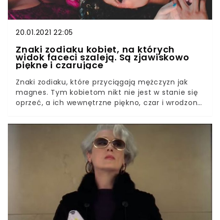
20.01.2021 22:05
Znaki zodiaku kobiet, na których
widok faceci szaleją. Są zjawiskowo
piękne i czarujące
Znaki zodiaku, które przyciągają mężczyzn jak
magnes. Tym kobietom nikt nie jest w stanie się
oprzeć, a ich wewnętrzne piękno, czar i wrodzony
wdzięk sprawiają, że płeć przeciwna szaleje na ich
punkcie. Sprawdź, czy jesteś jednym z czterech
znaków zodiaku, które jak nikt inny potrafią
zakręcić w głowie.Choć gust to kwestia
indywidualna, te cztery znaki zodiaku posiadają
cechy, którym płeć przeciwna nie jest w stanie
się oprzeć. Kobiety urodzone w tych miesiącach
roztaczają wokół siebie niezwykłą aurę, która
działa na mężczyzn jak magnes.