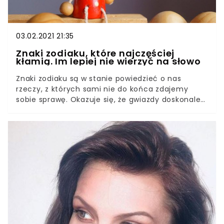
03.02.2021 21:35
Znaki zodiaku, które najczęściej
kłamią. Im lepiej nie wierzyć na słowo
Znaki zodiaku są w stanie powiedzieć o nas
rzeczy, z których sami nie do końca zdajemy
sobie sprawę. Okazuje się, że gwiazdy doskonale
określiły nasz charakter i przydzieliły
poszczególne cechy. Co za tym idzie, osoby spod
niektórych znaków zodiaku potrafią kłamać jak z
nut. Lepiej nie wierzyć im na słowo.Znaki zodiaku
podobno motywują nasze działania. Niektóre z
nich krętactwo mają już w naturze i niewiele będą
umiały z tym zrobić. Mając wiedzę, o ich znaku
zodiaku, możemy być bardziej ostrożni i mniej
łatwowierni. Sprawdźcie, na które zodiaki lepiej
uważać.