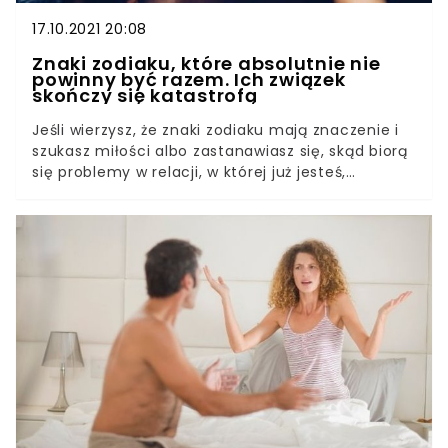
17.10.2021 20:08
Znaki zodiaku, które absolutnie nie
powinny być razem. Ich związek
skończy się katastrofą
Jeśli wierzysz, że znaki zodiaku mają znaczenie i
szukasz miłości albo zastanawiasz się, skąd biorą
się problemy w relacji, w której już jesteś,
koniecznie przeczytaj poniższy poradnik. Okazuje
się, że niektóre znaki astrologiczne zwyczajnie nie
powinny być razem. Niektóre znaki zodiaku nie
powinny być razem, bo jest bardzo mała szansa
na to, że stworzą trwały, szczęśliwy i zdrowy
związek. Poniżej przedstawiamy zestawienia par,
które są przepisem na burzliwe rozstanie.