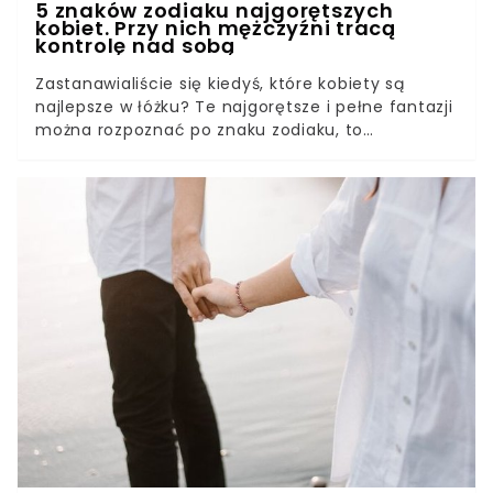
5 znaków zodiaku najgorętszych
kobiet. Przy nich mężczyźni tracą
kontrolę nad sobą
Zastanawialiście się kiedyś, które kobiety są
najlepsze w łóżku? Te najgorętsze i pełne fantazji
można rozpoznać po znaku zodiaku, to
najprostsza droga. W tym artykule poznacie 5
znaków, których posiadaczki są fenomenalne
podczas łóżkowych igraszek i czułości. Mężczyźni
uwielbiają kobiety, które w łóżku myślą, by spełnić
przyjemność nie tylko sobie, ale także swoim
partnerom. Panowie powinni wiedzieć, które znaki
zodiaku u kobiet są zdecydowanie górujące w
temacie seksu. Jest ich aż 5.