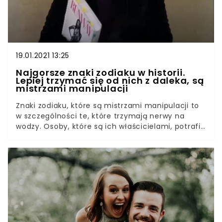
19.01.2021 13:25
Najgorsze znaki zodiaku w historii.
Lepiej trzymać się od nich z daleka, są
mistrzami manipulacji
Znaki zodiaku, które są mistrzami manipulacji to
w szczególności te, które trzymają nerwy na
wodzy. Osoby, które są ich właścicielami, potrafią
kłamać w żywe oczy. Lepiej nie zdradzać im
żadnych tajemnic, ani nie wierzyć na słowo.
Poznajcie cztery znaki zodiaku, w których życiu
będziecie tylko pionkami w grze. Znaki zodiaku,
które są mistrzami oszustwa, są wśród nas. Jeśli
marzy wam się przyjaźń do grobowej deski, lub
miłość jak z filmu, lepiej unikać m.in. skorpionów
czy wodników.