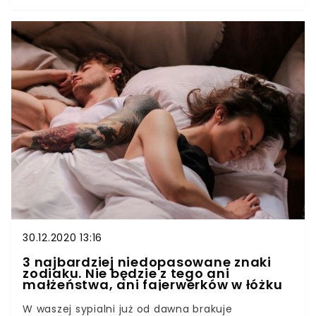
piękne, ale również czarujące, a ich szczególne
cechy charakteru sprawiają, że mężczyźni nie są
w stanie im się oprzeć.Znaki zodiaku mają wpływ
na powodzenie u płci przeciwnej i jak się okazuje,
kobiety urodzone w niektórych miesiącach są nie
tylko niezwykle piękne, ale również czarujące, a
ich szczególne cechy charakteru sprawiają, że
mężczyźni nie są w stanie im się oprzeć.Nie od
dziś wiadomo, że znaki zodiaku są w stanie bardzo
dużo powiedzieć na nasz temat i choć horoskopy
mogą budzić wątpliwości, to kiedy przyszliśmy na
świat, ma szczególne znaczenie. Okazuje się, że
niektóre kobiety otrzymały od gwiazd
niesamowity dar, a mężczyźni szaleją na ich
punkcie. Jesteś jedną z nich?
30.12.2020 13:16
3 najbardziej niedopasowane znaki
zodiaku. Nie będzie z tego ani
małżeństwa, ani fajerwerków w łóżku
W waszej sypialni już od dawna brakuje