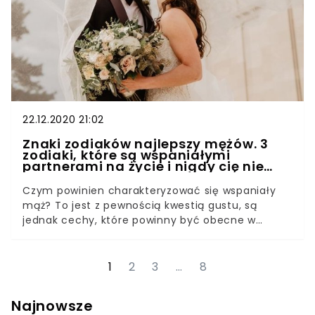
22.12.2020 21:02
Znaki zodiaków najlepszy mężów. 3
zodiaki, które są wspaniałymi
partnerami na życie i nigdy cię nie
zdradzą
Czym powinien charakteryzować się wspaniały
mąż? To jest z pewnością kwestią gustu, są
jednak cechy, które powinny być obecne w
każdym udanym związku. Do nich należy
uczciwość, prawdomówność i otwarte serce na
miłość. Idealny partner zawsze dba o swoją
1
2
3
…
8
ukochaną jak nikt inny. Są tylko trzy znaki zodiaku,
które posiadają wszystkie te cechy. Dobry
Najnowsze
związek to relacja, w której partnerzy szanują