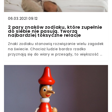
06.03.2021 09:12
2 pary znaków zodiaku, które zupełnie
do siebie nie pasują. Tworzą
najbardziej toksyczne relacje
Znaki zodiaku stanowią rozwiązanie wielu zagadek
na świecie. Chociaż ludzie bardzo rzadko
przyznają się do wiary w przesądy, to większość z
nich czyta horoskopy i wyciąga z nich pewne
wnioski. W niniejszym artykule poznacie 2 pary
znaków zodiaku, które pod żadnym pozorem nie
powinny tworzyć ze sobą związków. Toksyczna
relacja nigdy nie doprowadzi do niczego dobrego.
Ludzie bardzo często tkwią w związkach, które są
bardzo naciągane i nie potrafią z nich wyjść.
Może się okazać, że odpowiedzią na wszystkie
problemy będą znaki zodiaku. Znajdujecie się w
wymienionych parach?