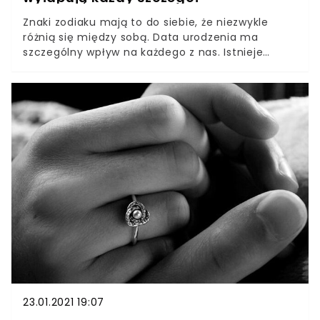
Znaki zodiaku mają to do siebie, że niezwykle
różnią się między sobą. Data urodzenia ma
szczególny wpływ na każdego z nas. Istnieje
pewna grupa, która wyróżnia się
ponadprzeciętnym sprytem i zwróci uwagę
nawet na najdrobniejszy detal! Tych 3 znaków po
prostu nie da się zmylić. Czy poziom inteligencji
może różnić się w zależności od układu planet
podczas naszych urodzin? Okazuje się, że jest to
możliwe. Niektóre znaki zodiaku charakteryzują
się bowiem niezwykłym sprytem i jasnością
umysłu. Sprawdź, czy jesteś w gronie wybranych.
23.01.2021 19:07