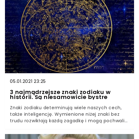
także… dzień narodzin. Istnieją znaki zodiaku, od
których po prostu nie można oderwać wzroku!
Zastanawiasz się, dlaczego mężczyźni za tobą
szaleją, a twoja koleżanka z trudem zwraca na
siebie uwagę? Być może miałaś szczęście urodzić
się pod szczęśliwą gwiazdą! Przekonaj się, czy
należysz do grona tych najpiękniejszych.
05.01.2021 23:25
3 najmądrzejsze znaki zodiaku w
historii. Są niesamowicie bystre
Znaki zodiaku determinują wiele naszych cech,
także inteligencję. Wymienione niżej znaki bez
trudu rozwikłają każdą zagadkę i mogą pochwalić
się ogromnymi zasobami wiedzy. Potrafią
obliczyć wszystko w pamięci, a do tego mają