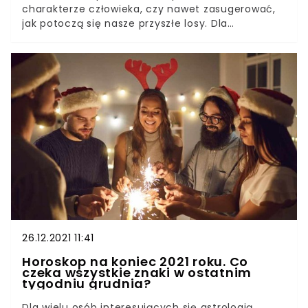
charakterze człowieka, czy nawet zasugerować,
jak potoczą się nasze przyszłe losy. Dla
wszystkich tych, którzy wierzą, że astrologia
determinuje nasze doświadczenia, mamy
niespodziankę. Oto przepowiednie dla wszystkich
znaków zodiaku na przyszły rok. Jakie znaki
zodiaku mogą liczyć w nadchodzącym roku na
przełom w życiu uczuciowym, a które na spory
zastrzyk gotówki? Jedno jest pewne, 2022 rok
będzie czasem zmian.
26.12.2021 11:41
Horoskop na koniec 2021 roku. Co
czeka wszystkie znaki w ostatnim
tygodniu grudnia?
Dla wielu osób interesujących się astrologią