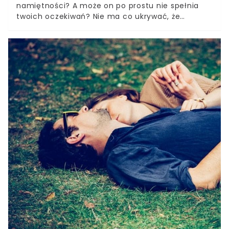
namiętności? A może on po prostu nie spełnia
twoich oczekiwań? Nie ma co ukrywać, że
nieudane życie seksualne może bardzo mocno
wpływać na nasz związek. Przyczyna może leżeć
w waszych charakterach. Przedstawiamy trzy
najbardziej niedopasowanej znaki zodiaku.
Jesteście którymś z nich? Na początku każda
miłość wydaje się idealna. Jednak czas leci, a my
coraz częściej kłócimy się o najbardziej błahe
drobnostki. Widocznie do siebie nie pasujemy,
jednak często odkrywamy to za późno. Może
warto się upewnić?