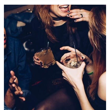
łatwość w zdobywaniu wiedzy? Jeśli wierzysz we
wpływ znaków zodiaku na nasz charakter,
koniecznie sprawdź, które z nich są uznawane za
najinteligentniejsze.