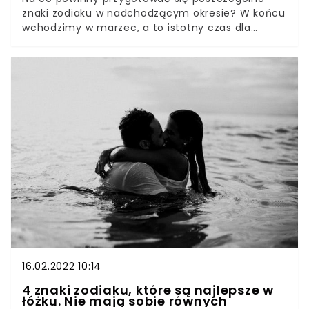
znaki zodiaku w nadchodzącym okresie? W końcu
wchodzimy w marzec, a to istotny czas dla
miłośników astrologii. Opowiedziała o tym
ekspertka znana pod pseudonimem Merkurja,
która przeprowadziła chat z widzami Dzień Dobry
TVN.
16.02.2022 10:14
4 znaki zodiaku, które są najlepsze w
łóżku. Nie mają sobie równych