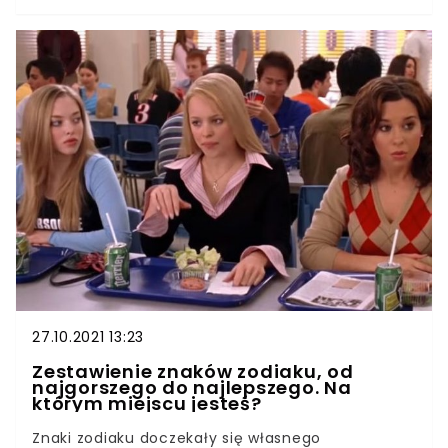
znaków astrologicznych pasują też określone
kraje. Sprawdź, w jakim miejscu na świecie
powinnaś mieszkać. Według specjalistów od
horoskopu znak zodiaku może wpływać na nasze
cechy charakteru czy osobowość. W związku z
tym każdy z nas pasuje lepiej lub gorzej do innych
zakątków świata. Jesteście ciekawe, jakie miejsce
na ziemi jest wam przeznaczone?
27.10.2021 13:23
Zestawienie znaków zodiaku, od
najgorszego do najlepszego. Na
którym miejscu jesteś?
Znaki zodiaku doczekały się własnego