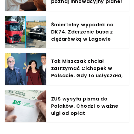
poznaj innowacyjny planer
treningowy
Śmiertelny wypadek na
DK74. Zderzenie busa z
ciężarówką w Łagowie
Tak Miszczak chciał
zatrzymać Cichopek w
Polsacie. Gdy to usłyszała,
odmówiła
ZUS wysyła pisma do
Polaków. Chodzi o ważne
ulgi od opłat