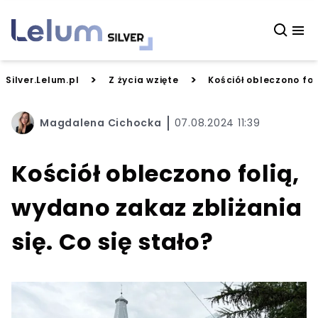
>
>
Silver.Lelum.pl
Z życia wzięte
Kościół obleczono fol
Magdalena Cichocka
07.08.2024 11:39
Kościół obleczono folią,
wydano zakaz zbliżania
się. Co się stało?