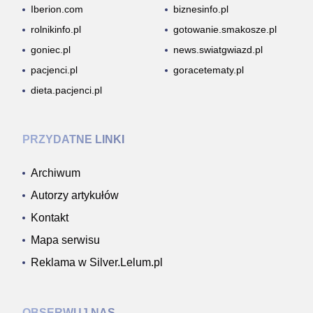
Iberion.com
biznesinfo.pl
rolnikinfo.pl
gotowanie.smakosze.pl
goniec.pl
news.swiatgwiazd.pl
pacjenci.pl
goracetematy.pl
dieta.pacjenci.pl
PRZYDATNE LINKI
Archiwum
Autorzy artykułów
Kontakt
Mapa serwisu
Reklama w Silver.Lelum.pl
OBSERWUJ NAS