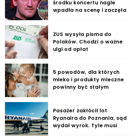
środku koncertu nagle
wpadła na scenę i zaczęła
krzyczeć. Publika zamarła
ZUS wysyła pisma do
Polaków. Chodzi o ważne
ulgi od opłat
5 powodów, dla których
mleko i produkty mleczne
powinny być stałym
elementem diety roczniaka
Pasażer zakłócił lot
Ryanaira do Poznania, sąd
wydał wyrok. Tyle musi
zapłacić