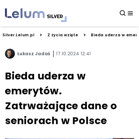
>
>
Silver.Lelum.pl
Z życia wzięte
Bieda uderza w emery
Łukasz Jadaś
17.10.2024 12:41
Bieda uderza w
emerytów.
Zatrważające dane o
seniorach w Polsce