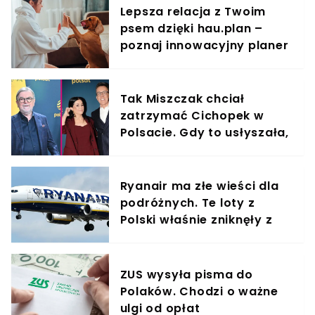
Lepsza relacja z Twoim
psem dzięki hau.plan –
poznaj innowacyjny planer
treningowy
Tak Miszczak chciał
zatrzymać Cichopek w
Polsacie. Gdy to usłyszała,
odmówiła
Ryanair ma złe wieści dla
podróżnych. Te loty z
Polski właśnie zniknęły z
rozkładów
ZUS wysyła pisma do
Polaków. Chodzi o ważne
ulgi od opłat