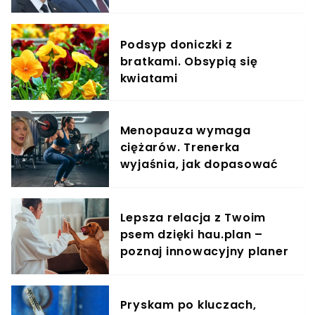
sondażu, Nawrocki na
podium
Podsyp doniczki z
bratkami. Obsypią się
kwiatami
Menopauza wymaga
ciężarów. Trenerka
wyjaśnia, jak dopasować
trening do kobiecego
organizmu
Lepsza relacja z Twoim
psem dzięki hau.plan –
poznaj innowacyjny planer
treningowy
Pryskam po kluczach,