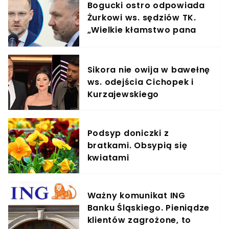
Bogucki ostro odpowiada
Żurkowi ws. sędziów TK.
„Wielkie kłamstwo pana
ministra"
Sikora nie owija w bawełnę
ws. odejścia Cichopek i
Kurzajewskiego
Podsyp doniczki z
bratkami. Obsypią się
kwiatami
Ważny komunikat ING
Banku Śląskiego. Pieniądze
klientów zagrożone, to