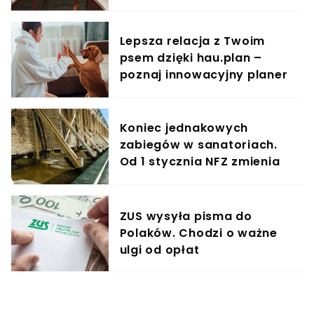
oszustwo staje się plagą
Lepsza relacja z Twoim
psem dzięki hau.plan –
poznaj innowacyjny planer
treningowy
Koniec jednakowych
zabiegów w sanatoriach.
Od 1 stycznia NFZ zmienia
zasady dla kuracjuszy
ZUS wysyła pisma do
Polaków. Chodzi o ważne
ulgi od opłat