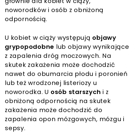
głównie dla kobiet w ciąży,
noworodków i osób z obniżoną
odpornością.
U kobiet w ciąży występują
objawy
grypopodobne
lub objawy wynikające
z zapalenia dróg moczowych. Na
skutek zakażenia może dochodzić
nawet do obumarcia płodu i poronień
lub też wrodzonej listeriozy u
noworodka. U
osób starszych
i z
obniżoną odpornością na skutek
zakażenia może dochodzić do
zapalenia opon mózgowych, mózgu i
sepsy.