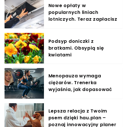
Nowe opłaty w
popularnych liniach
lotniczych. Teraz zapłacisz
za umieszczenie bagażu w
schowku
Podsyp doniczki z
bratkami. Obsypią się
kwiatami
Menopauza wymaga
ciężarów. Trenerka
wyjaśnia, jak dopasować
trening do kobiecego
organizmu
Lepsza relacja z Twoim
psem dzięki hau.plan –
poznaj innowacyjny planer