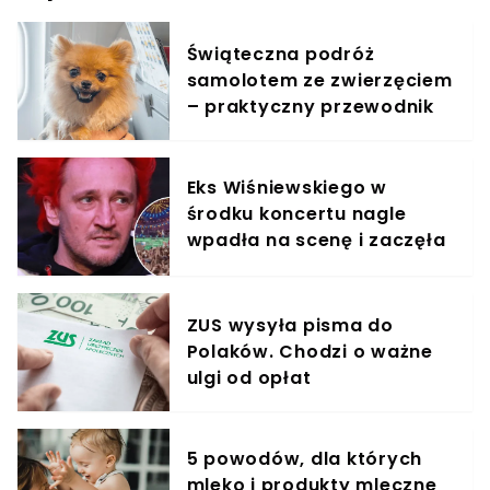
Świąteczna podróż
samolotem ze zwierzęciem
– praktyczny przewodnik
Eks Wiśniewskiego w
środku koncertu nagle
wpadła na scenę i zaczęła
krzyczeć. Publika zamarła
ZUS wysyła pisma do
Polaków. Chodzi o ważne
ulgi od opłat
5 powodów, dla których
mleko i produkty mleczne