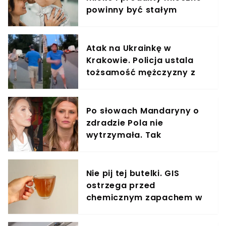
powinny być stałym
elementem diety roczniaka
Atak na Ukrainkę w
Krakowie. Policja ustala
tożsamość mężczyzny z
nagrania
Po słowach Mandaryny o
zdradzie Pola nie
wytrzymała. Tak
odpowiedziała
Nie pij tej butelki. GIS
ostrzega przed
chemicznym zapachem w
znanym napoju