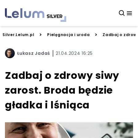
>
>
Silver.Lelum.pl
Pielęgnacja i uroda
Zadbaj o zdrowy
Łukasz Jadaś
21.04.2024 16:25
Zadbaj o zdrowy siwy
zarost. Broda będzie
gładka i lśniąca