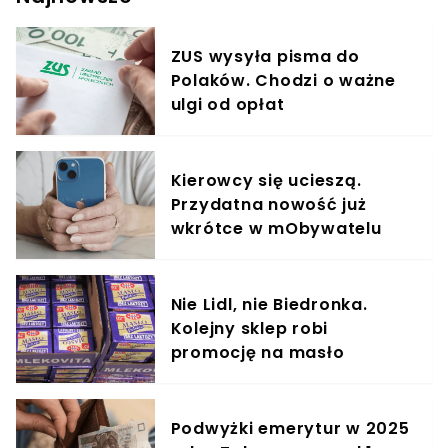
widzom znana głównie z ról serialowych. Aktorka,
uwielbiana za jej wieloletnią pracę w M jak Miłość,
ZUS wysyła pisma do
tym razem ma jednak szansę pokazać się
Polaków. Chodzi o ważne
widzom w zupełnie innym wcieleniu. Do tego
jednak potrzebne było sporo poświęcenia! Jak
ulgi od opłat
schudła Małgorzata Kożuchowska i dlaczego
szczupła gwiazda musiała zejść z wagi?
Poznaliśmy jej sekret!
Kierowcy się ucieszą.
Przydatna nowość już
wkrótce w mObywatelu
Nie Lidl, nie Biedronka.
Kolejny sklep robi
promocję na masło
Podwyżki emerytur w 2025