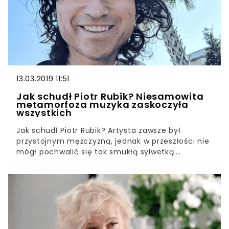
Ludzie nie mogą wyjść z podziwu zmian, które
zaszły w jej życiu. Teraz wygląda jak prawdziwa
petarda!
13.03.2019 11:51
Jak schudł Piotr Rubik? Niesamowita
metamorfoza muzyka zaskoczyła
wszystkich
Jak schudł Piotr Rubik? Artysta zawsze był
przystojnym mężczyzną, jednak w przeszłości nie
mógł pochwalić się tak smukłą sylwetką.
Niesamowita metamorfoza muzyka zaskoczyła
wszystkich. Nie zgadniecie, na czym polega jego
dieta! To jedna z najbardziej udanych
metamorfoz w polskim show-biznesie. Jak schudł
Piotr Rubik? Artystom nie jest łatwo przestrzegać
zasad zdrowego trybu życia. Koncerty, wyjazdy i
nieuregulowany tryb życia nie sprzyjają