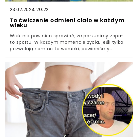
23.02.2024 20:22
To ćwiczenie odmieni ciało w każdym
wieku
Wiek nie powinien sprawiać, że porzucimy zapał
to sportu. W każdym momencie życia, jeśli tylko
pozwalają nam na to warunki, powinniśmy
angażować się w różne formy aktywności
fizycznej, która ma zbawienny wpływ na nasze
ciała. Trenerzy personalni tworzą specjalne
zestawy ćwiczeń dostosowane do potrzeb i
możliwości seniorów i seniorek, aby każdy mógł
zadbać o swoją kondycję i szczupłą sylwetkę.