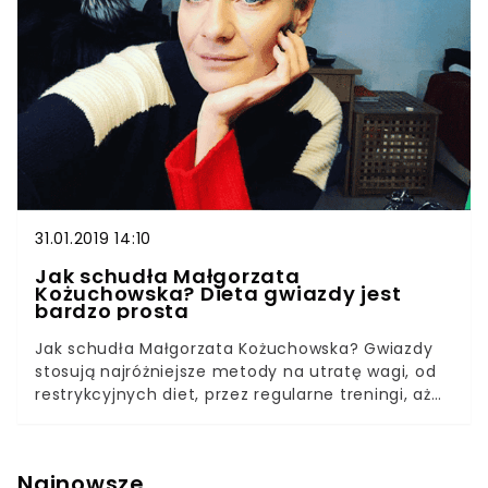
Przez pewien czas Katarzyna Figura walczyła z
dodatkowymi kilogramami. Niedawno aktorka
pokazała się publicznie po spektakularnej
matamorfozie – schudła ponad 20 kilogramów!
Jak to zrobiła?
31.01.2019 14:10
Jak schudła Małgorzata
Kożuchowska? Dieta gwiazdy jest
bardzo prosta
Jak schudła Małgorzata Kożuchowska? Gwiazdy
stosują najróżniejsze metody na utratę wagi, od
restrykcyjnych diet, przez regularne treningi, aż
do niebezpiecznych głodówek. Jak się jednak
okazało, dieta gwiazdy jest bardzo prosta.
Sprawdź, co robi Kożuchowska, by stracić kilka
Najnowsze
kilogramów! Małgorzata Kożuchowska jest