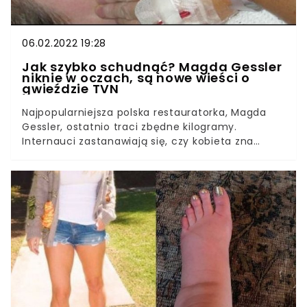
06.02.2022 19:28
Jak szybko schudnąć? Magda Gessler
niknie w oczach, są nowe wieści o
gwieździe TVN
Najpopularniejsza polska restauratorka, Magda
Gessler, ostatnio traci zbędne kilogramy.
Internauci zastanawiają się, czy kobieta zna
odpowiedź na odwieczne pytanie: jak szybko
schudnąć? Magda Gessler jest lubianą
osobowością telewizyjną, która zna się na polskiej
gastronomii jak mało kto. Jej niepowtarzalny gust
kulinarny ceniony jest przez wielu restauratorów.
Kobieta sama prowadzi kilka lokali w Polsce, które
cieszą się pozytywną opinią na temat jedzenia
oraz wystroju. Restauratorskie doświadczenie
Magdy Gessler zostało docenione również przez
stację telewizyjną TVN. Od 2010 roku ekspertka
jest gospodynią popularnego programu