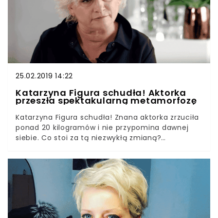
uprawianiu sportu oraz pilnowaniu wyznaczonych
pór posiłków. Jednak jemu się udało! Piotr Rubik
zdradza swój przepis na sukces w odchudzaniu.
25.02.2019 14:22
Katarzyna Figura schudła! Aktorka
przeszła spektakularną metamorfozę
Katarzyna Figura schudła! Znana aktorka zrzuciła
ponad 20 kilogramów i nie przypomina dawnej
siebie. Co stoi za tą niezwykłą zmianą?
Rygorystyczna dieta czy może ćwiczenia? Jedno
jest pewne, aktorka przeszła spektakularną
metamorfozę i wygląda jak milion dolarów.
Katarzyna Figura jest uosobieniem kobiecego
seksapilu. Aktorka mimo swojego wieku wciąż
zachwyca wyglądem. Mężczyźni marzą o takiej
damie, a inne kobiety chcą wyglądać tak jak ona.