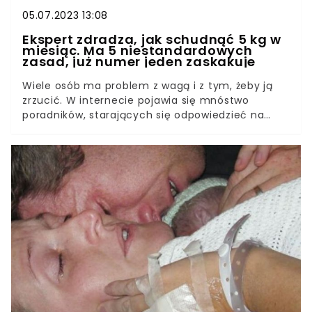
05.07.2023 13:08
Ekspert zdradza, jak schudnąć 5 kg w
miesiąc. Ma 5 niestandardowych
zasad, już numer jeden zaskakuje
Wiele osób ma problem z wagą i z tym, żeby ją
zrzucić. W internecie pojawia się mnóstwo
poradników, starających się odpowiedzieć na
pytanie: jak schudnąć? Czasami warto się nimi
sugerować, ale nie można ślepo za nimi podążać.
Powinno się za to słuchać rad ekspertów w
dziedzinie odżywiania i treningów, aby wszystko
odbywało się mądrze. Jeden z trenerów, który
cieszy się dużym autorytetem w sieci,
przedstawił 5 nietypowych sposobów, aby zrzucić
zbędne kilogramy.