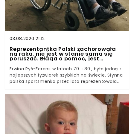
03.08.2020 21:12
Reprezentantka Polski zachorowała
na raka, nie jest w stanie sama się
poruszać. Błaga o pomoc, jest
naprawdę źle
Erwina Ryś-Ferens w latach 70. i 80., była jedną z
najlepszych łyżwiarek szybkich na świecie. Słynna
polska sportsmenka przez lata reprezentowała
kraj podczas igrzysk zimowych, gdzie trzykrotnie
zajęła piąte miejsce. Niestety, teraz jej największą
rywalką jest choroba. Rak sprawił, że została
przykuta do wózka. Rak to okrutna choroba, która
potrafi odebrać nadzieję. Niestety, codziennie
musi się z nią zmagać słynna polska
sportsmenka. Kobieta w wyniku postępujących
zmian, od wielu miesięcy przykuta jest do wózka i