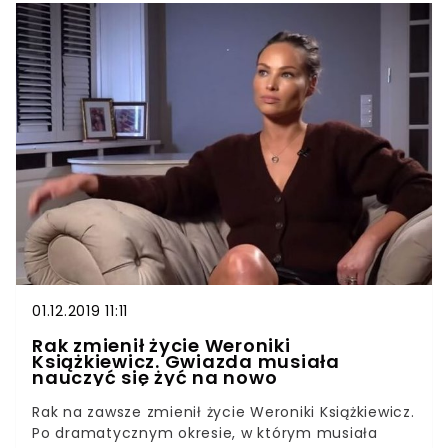
kończyny czy tułów. Ryzyko wystąpienia tego
nowotworu wzrasta wraz z wiekiem.Zdrowie jest
najważniejsze. Warto to mieć na uwadze,
oglądając swoje ciało. Strupki, które wyglądają
całkiem niegroźnie i pojawiają się głównie w
dojrzałym wieku, zazwyczaj nie budzą naszego
niepokoju. A tymczasem powinny. To może być
początkowe stadium raka kolczystokomórkowego
(SCC). To jeden z najczęstszych raków skóry –
zaraz po czerniaku. Jak podaje portal
kobieta.interia.pl, aż 30 proc. przypadków
nowotworów skóry, może dotyczyć raka
kolczystokomórkowego .
01.12.2019 11:11
Rak zmienił życie Weroniki
Książkiewicz. Gwiazda musiała
nauczyć się żyć na nowo
Rak na zawsze zmienił życie Weroniki Książkiewicz.
Po dramatycznym okresie, w którym musiała