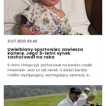
nie jest w stanie samodzielnie się poruszać.
Erwina Ryś-Ferens błaga o pomoc. Była
reprezentantka Polski robi wszystko, by się nie
poddawać.
31.07.2020 09:46
Uwielbiany sportowiec zawiesza
karierę. Jego 5-letni synek
zachorował na raka
5-letni chłopczyk zachorował na bardzo rzadki
nowotwór. Jest to rak nerek. U dzieci bardzo
rzadko występujący, wymagający operacji, a
później chemioterapii. Sportowiec nie zastanawiał
się długo i zawiesił swoją działalność
zawodową.Rak zaatakował małego synka
znanego sportowca. Niestety, jest to bardzo
rzadki przypadek nowotworu, więc rodzina musi
się zmobilizować, by wspierać malca w tak