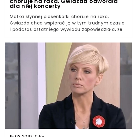
choruje na raka. Gwiazda odwołała
dla niej koncerty
Matka słynnej piosenkarki choruje na raka.
Gwiazda chce wspierać ją w tym trudnym czasie
i podczas ostatniego wywiadu zapowiedziała, że
odwoła część trasy koncertowej zaplanowanej na
przyszły rok. W lipcu 2020 roku miała wystąpić w
Polsce, teraz jej spotkanie z fanami stanęło pod
znakiem zapytania. Matka Taylor Swift znowu
choruje na raka. Kobieta wygrała z chorobą w
2015 roku, niestety, w marcu piosenkarka
poinformowała, że nastąpił nawrót. Od tamtej
pory jej stan się nie poprawił, co wpłynie na
głośno zapowiadaną trasę koncertową artystki.
Fani czekają na dalsze informacje.
15.03.2019 10:55