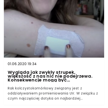
jednak szansa, że Andrzej Strzelecki wyzdrowieje.
Mężczyzna, który walczy z nieoperacyjnym
rakiem płuc i oskrzeli, zbiera pieniądze na
kosztowe leczenie w USA. W tym celu można
wpłacać pieniądze na stronie Fundacji Rak’n’Roll
Wygraj Życie.
01.06.2020 19:34
Wygląda jak zwykły strupek,
większość z nas nic nie podejrzewa.
Konsekwencje mogą być
katastrofalne
Rak kolczystokomórkowy związany jest z
oddziaływaniem promieniowania UV. W związku z
czym najczęściej dotyka on najbardziej
odsłoniętych części ciała – głowę, szyję,