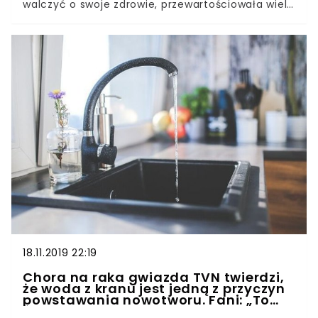
walczyć o swoje zdrowie, przewartościowała wiele
spraw. Musiała zmienić priorytety, aby pogodzić
się z przeszłością i walczyć z problemami
związanymi z bolesnym rozstaniem. Weronika
Książkiewicz nie ukrywa, że w ciągu ostatnich
dziesięciu lat przeżyła wiele. Rak i zakończenie
związku z ojcem swojego syna były dla niej
bardzo trudne. Szukała sposobów na przetrwanie,
ale tylko jeden z nich okazał się skuteczny i jest
mu wierna do dziś. Wyznała, że bez tego byłoby
jej bardzo ciężko.
18.11.2019 22:19
Chora na raka gwiazda TVN twierdzi,
że woda z kranu jest jedną z przyczyn
powstawania nowotworu. Fani: „To
ściema”