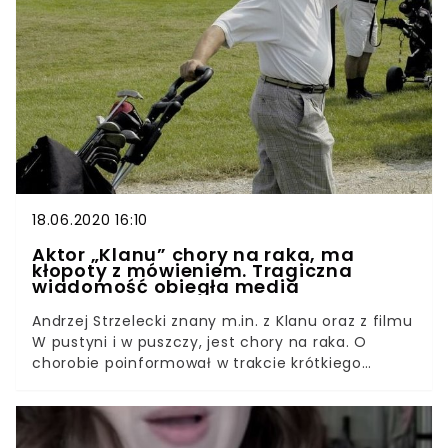
trudnym starciu z chorobą. Z tego powodu
mężczyzna rezygnuje z kariery, oddając się
całkowicie opiece nad synkiem.
18.06.2020 16:10
Aktor „Klanu” chory na raka, ma
kłopoty z mówieniem. Tragiczna
wiadomość obiegła media
Andrzej Strzelecki znany m.in. z Klanu oraz z filmu
W pustyni i w puszczy, jest chory na raka. O
chorobie poinformował w trakcie krótkiego
wywiadu dla TVP. Mężczyzna ma kłopoty z
mówieniem i jak sam wspomina, przestaje być
sobą i nie ma już na to wpływu. Smutna
wiadomość obiegła dziś wszystkie media.Istnieje