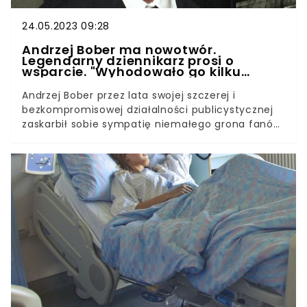
24.05.2023 09:28
Andrzej Bober ma nowotwór.
Legendarny dziennikarz prosi o
wsparcie. "Wyhodowało go kilku
lekarzy"
Andrzej Bober przez lata swojej szczerej i
bezkompromisowej działalności publicystycznej
zaskarbił sobie sympatię niemałego grona fanów.
Tym razem jednak musiał przekazać im bardzo
smutną wiadomość. Zrobił to jednak w swoim
stylu.Choć w pierwszej chwili informacja
dziennikarza mogła mieć wręcz dramatyczny
wydźwięk, ten jest jednak dobrej myśli.