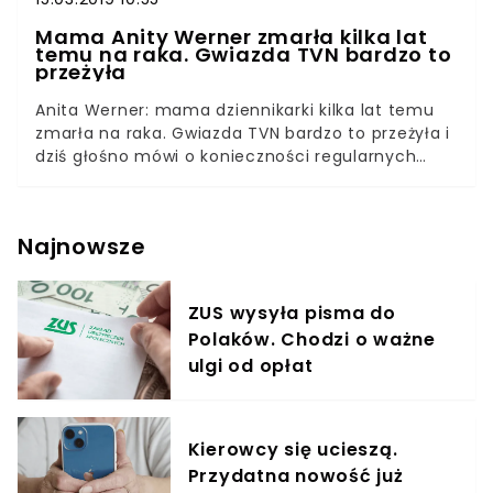
Mama Anity Werner zmarła kilka lat
temu na raka. Gwiazda TVN bardzo to
przeżyła
Anita Werner: mama dziennikarki kilka lat temu
zmarła na raka. Gwiazda TVN bardzo to przeżyła i
dziś głośno mówi o konieczności regularnych
badań. Mimo wielu sukcesów zawodowych, życie
Werner nie zawsze było usłane różami.
Dziennikarka dopiero niedawno zdecydowała się
Najnowsze
opowiedzieć publicznie o swojej mamie. 40-latka
już od 17 lat związana jest ze stacją TVN i uważa
się ją za jedną z najbardziej lubianych
ZUS wysyła pisma do
prezenterek. Jakiś czas temu w programie
Polaków. Chodzi o ważne
Uwaga! opowiedziała historię rodzinną, która
może być przestrogą dla wszystkich kobiet. Anita
ulgi od opłat
Werner: mama dziennikarki zmarła na raka piersi
kilka lat temu.
Kierowcy się ucieszą.
Przydatna nowość już