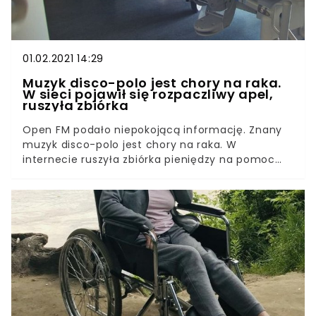
01.02.2021 14:29
Muzyk disco-polo jest chory na raka.
W sieci pojawił się rozpaczliwy apel,
ruszyła zbiórka
Open FM podało niepokojącą informację. Znany
muzyk disco-polo jest chory na raka. W
internecie ruszyła zbiórka pieniędzy na pomoc
dla gwiazdy. U Łukasza Czyby, czyli członka duetu
Vipodance zdiagnozowano złośliwego raka jelita
grubego. Jak podaje Open FM, w sieci właśnie
ruszyła zbiórka pieniędzy na rzecz artysty.