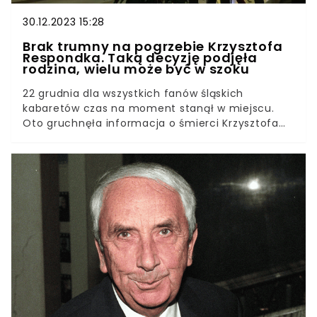
30.12.2023 15:28
Brak trumny na pogrzebie Krzysztofa
Respondka. Taką decyzję podjęła
rodzina, wielu może być w szoku
22 grudnia dla wszystkich fanów śląskich
kabaretów czas na moment stanął w miejscu.
Oto gruchnęła informacja o śmierci Krzysztofa
Respondka. Aktor zmarł w wieku zaledwie 54 lat.
30 grudnia odbył się jego pogrzeb, na którym
działy się sceny niezwykłe. Jedną z nich był brak
trumny w kościele.