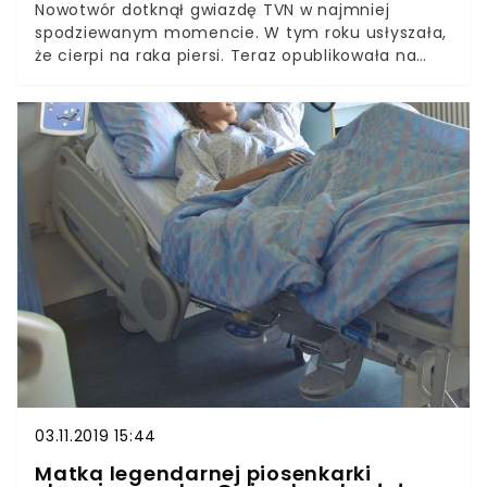
Nowotwór dotknął gwiazdę TVN w najmniej
spodziewanym momencie. W tym roku usłyszała,
że cierpi na raka piersi. Teraz opublikowała na
Instagramie zaskakujący wpis. Napisała, że jedną
z przyczyń zachorowań jest… woda z kranu. Fani
nie dowierzają, „To ściema” piszą. Nowotwór to
choroba, której przyczyną są wciąż badane przez
najlepszych naukowców na świecie. Gwiazda TVN
cierpiąca na raka postanowiła również zabrać
głos w dyskusji i napisała, że jedną z przyczyn
pojawiania się choroby jest woda z kranu.
03.11.2019 15:44
Matka legendarnej piosenkarki