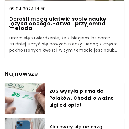
09.04.2024 14:50
Dorośli mogą ułatwić sobie naukę
języka obcego. Łatwa i przyjemna
metoda
Utarło się stwierdzenie, że z biegiem lat coraz
trudniej uczyć się nowych rzeczy. Jedną z często
podnoszonych kwestii w tym temacie jest nauka
języków, która zdaniem ekspertów jest dużo
bardziej efektywna, jeśli rozpocznie się ją w
młodym wieku. Nie oznacza to jednak, że dorośli
Najnowsze
nie są w stanie opanować nieznanego wcześniej
języka obcego. Z dużą pomocą przychodzą tutaj
nie tylko różnorodne kursy stacjonarne czy
ZUS wysyła pisma do
aplikacje, ale także audiobooki i podcasty.
Polaków. Chodzi o ważne
ulgi od opłat
Kierowcy się ucieszą.