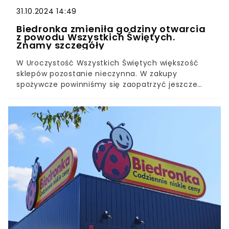
31.10.2024 14:49
Biedronka zmieniła godziny otwarcia
z powodu Wszystkich Świętych.
Znamy szczegóły
W Uroczystość Wszystkich Świętych większość
sklepów pozostanie nieczynna. W zakupy
spożywcze powinniśmy się zaopatrzyć jeszcze
dziś. Biedronka postanowiła wyjść naprzeciw
potrzebom klientów i wydłużyć dziś godziny
otwarcia poszczególnych punktów. Każdy będzie
mógł zabezpieczyć się na jutrzejszy dzień.