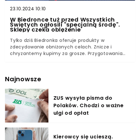
23.10.2024 10:10
W Biedronce tuż przed Wszystkich
Świętych ogłosili "specjalną środę".
Sklepy czeka oblężenie
Tylko dziś Biedronka oferuje produkty w
zdecydowanie obniżonych celach. Znicze i
chryzantemy kupimy za grosze. Przygotowania
do Uroczystości Wszystkich Świętych już
wystartowały i nabierają zawrotnego tempa.
Klienci już ustawiają się w kolejkach, aby zdążyć
Najnowsze
przed wyczerpaniem zapasów.
ZUS wysyła pisma do
Polaków. Chodzi o ważne
ulgi od opłat
Kierowcy się ucieszą.