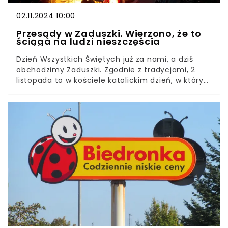
02.11.2024 10:00
Przesądy w Zaduszki. Wierzono, że to
ściąga na ludzi nieszczęścia
Dzień Wszystkich Świętych już za nami, a dziś
obchodzimy Zaduszki. Zgodnie z tradycjami, 2
listopada to w kościele katolickim dzień, w którym
w którym wspomina się zmarłych i modli za ich
dusze. Z Dniem Zadusznym związanych jest też
wiele przesądów. Wierzono, że niektóre codzienne
czynności mogą dziś ściągnąć na nas
nieszczęścia.