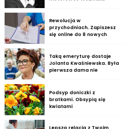
Staraka
Rewolucja w
przychodniach. Zapiszesz
się online do 8 nowych
specjalistów
Taką emeryturę dostaje
Jolanta Kwaśniewska. Była
pierwsza dama nie
zamierza przestać
pracować
Podsyp doniczki z
bratkami. Obsypią się
kwiatami
Lepsza relacja z Twoim