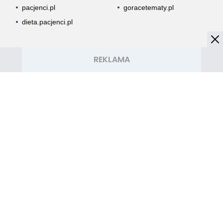
pacjenci.pl
goracetematy.pl
dieta.pacjenci.pl
PRZYDATNE LINKI
Archiwum
Autorzy artykułów
Kontakt
Mapa serwisu
Reklama w Silver.Lelum.pl
OBSERWUJ NAS