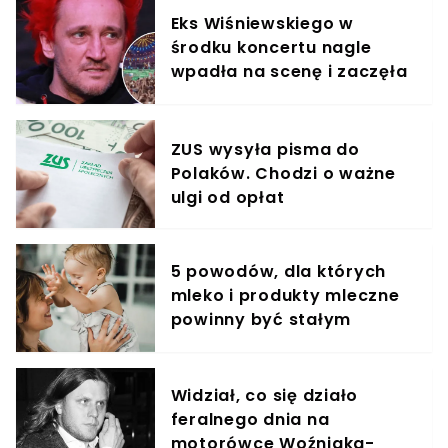
Eks Wiśniewskiego w
środku koncertu nagle
wpadła na scenę i zaczęła
krzyczeć. Publika zamarła
ZUS wysyła pisma do
Polaków. Chodzi o ważne
ulgi od opłat
5 powodów, dla których
mleko i produkty mleczne
powinny być stałym
elementem diety roczniaka
Widział, co się działo
feralnego dnia na
motorówce Woźniaka-