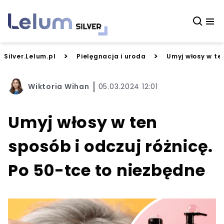
>
>
Silver.Lelum.pl
Pielęgnacja i uroda
Umyj włosy w te
Wiktoria Wihan
05.03.2024 12:01
Umyj włosy w ten
sposób i odczuj różnicę.
Po 50-tce to niezbędne