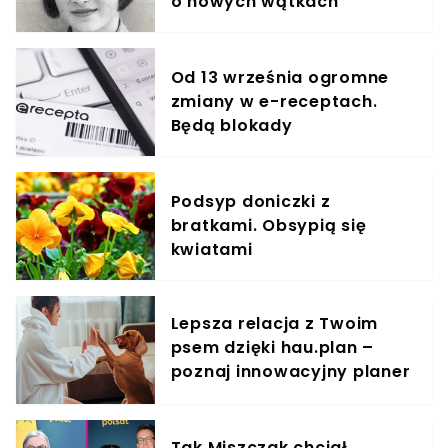
o nowych wątkach
Od 13 września ogromne
zmiany w e-receptach.
Będą blokady
Podsyp doniczki z
bratkami. Obsypią się
kwiatami
Lepsza relacja z Twoim
psem dzięki hau.plan –
poznaj innowacyjny planer
treningowy
Tak Miszczak chciał