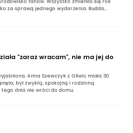
 środowisko fanów. Wszystko zmieniło się rok
ystko za sprawą jednego wydarzenia. Budda
dziecka na Podkarpaciu.
ziała "zaraz wracam", nie ma jej do
 wyjaśniona. Anna Szewczyk z Gliwic miała 30
ginęła, był zwykłą, spokojną i rodzinną
a tego dnia nie wróci do domu.