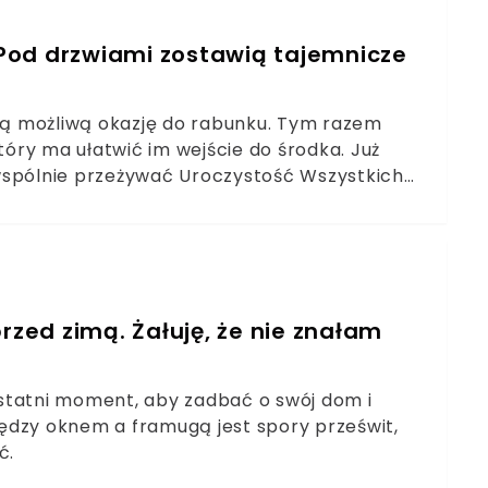
. Pod drzwiami zostawią tajemnicze
żdą możliwą okazję do rabunku. Tym razem
óry ma ułatwić im wejście do środka. Już
wspólnie przeżywać Uroczystość Wszystkich
, aby ustrzec się przed kradzieżą.
rzed zimą. Żałuję, że nie znałam
statni moment, aby zadbać o swój dom i
między oknem a framugą jest spory prześwit,
ć.