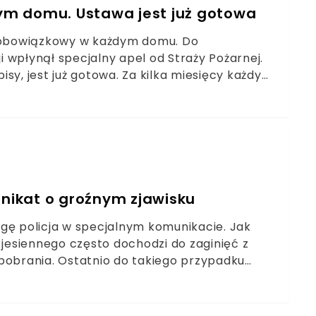
ym domu. Ustawa jest już gotowa
ć obowiązkowy w każdym domu. Do
 wpłynął specjalny apel od Straży Pożarnej.
sy, jest już gotowa. Za kilka miesięcy każdy
stko ma na celu poprawę bezpieczeństwa w
unikat o groźnym zjawisku
gę policja w specjalnym komunikacie. Jak
esiennego często dochodzi do zaginięć z
bobrania. Ostatnio do takiego przypadku
jewództwie opolskim.