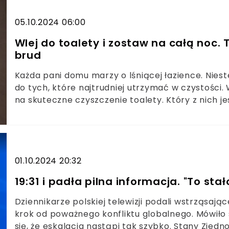
05.10.2024 06:00
Wlej do toalety i zostaw na całą noc.
brud
Każda pani domu marzy o lśniącej łazience. Nies
do tych, które najtrudniej utrzymać w czystości.
na skuteczne czyszczenie toalety. Który z nich j
cały brud.
01.10.2024 20:32
19:31 i padła pilna informacja. "To sta
Dziennikarze polskiej telewizji podali wstrząsaj
krok od poważnego konfliktu globalnego. Mówiło s
się, że eskalacja nastąpi tak szybko. Stany Zjedno