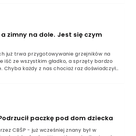
 a zimny na dole. Jest się czym
h już trwa przygotowywanie grzejników na
e iść ze wszystkim gładko, a sprzęty bardzo
. Chyba każdy z nas chociaż raz doświadczył
 myślimy wtedy o zapowietrzeniu. Jak się
j.
Podrzucił paczkę pod dom dziecka
rzez CBŚP - już wcześniej znany był w