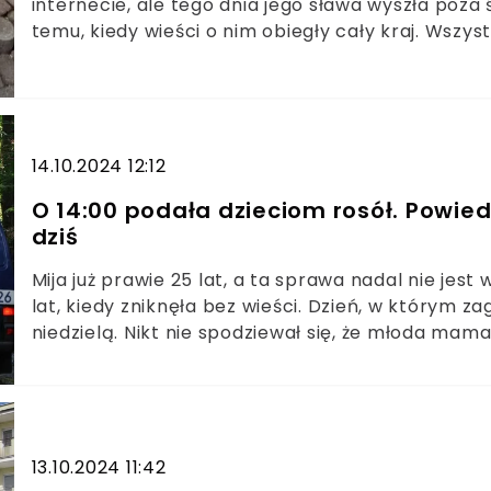
internecie, ale tego dnia jego sława wyszła poza
temu, kiedy wieści o nim obiegły cały kraj. Wsz
zostawił nietypową paczkę pod jednym z domów 
14.10.2024 12:12
O 14:00 podała dzieciom rosół. Powied
dziś
Mija już prawie 25 lat, a ta sprawa nadal nie jest
lat, kiedy zniknęła bez wieści. Dzień, w którym za
niedzielą. Nikt nie spodziewał się, że młoda mam
13.10.2024 11:42