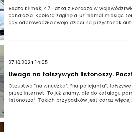
Beata Klimek, 47-latka z Poradza w województwi
odnalazła. Kobieta zaginęła już niemal miesiąc te
gdy odprowadziła swoje dzieci na przystanek aut
wskazówka w sprawie jej zaginięcia. Mąż Beaty Kli
Bliscy Beaty Klimek od razu zareagowali.
27.10.2024 14:05
Uwaga na fałszywych listonoszy. Poc
Oszustwo “na wnuczka”, “na policjanta”, fałszyw
przez internet. To już znamy, ale do katalogu p
listonosza”. Takich przypadków jest coraz więce
poradnik opisujący metody działania oszustów i 
sprawy.