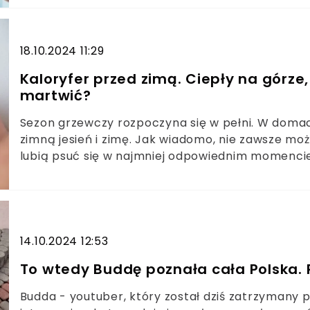
18.10.2024 11:29
Kaloryfer przed zimą. Ciepły na górze,
martwić?
Sezon grzewczy rozpoczyna się w pełni. W domac
zimną jesień i zimę. Jak wiadomo, nie zawsze moż
lubią psuć się w najmniej odpowiednim momencie
nieprawidłowego działania kaloryfera, zazwyczaj
okazuje, możliwości psucia się grzejnika jest więce
14.10.2024 12:53
To wtedy Buddę poznała cała Polska. 
Budda - youtuber, który został dziś zatrzymany p