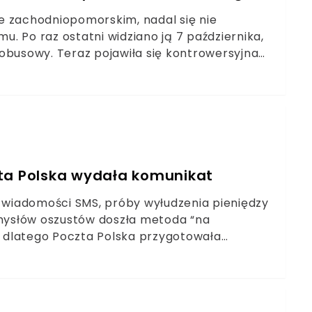
e zachodniopomorskim, nadal się nie
mu. Po raz ostatni widziano ją 7 października,
obusowy. Teraz pojawiła się kontrowersyjna
mek zabrał głos i powiedział o swoim tropie.
zta Polska wydała komunikat
e wiadomości SMS, próby wyłudzenia pieniędzy
omysłów oszustów doszła metoda “na
j, dlatego Poczta Polska przygotowała
pokazujący, gdzie można zgłaszać podejrzane