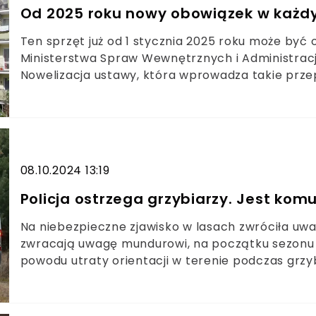
Od 2025 roku nowy obowiązek w każd
Ten sprzęt już od 1 stycznia 2025 roku może by
Ministerstwa Spraw Wewnętrznych i Administracji
Nowelizacja ustawy, która wprowadza takie przepi
będzie musiał pamiętać o tym obowiązku. Wszy
domach.
08.10.2024 13:19
Policja ostrzega grzybiarzy. Jest kom
Na niebezpieczne zjawisko w lasach zwróciła uwa
zwracają uwagę mundurowi, na początku sezonu j
powodu utraty orientacji w terenie podczas grzy
doszło w lesie pod miejscowością Ozimek w w wo