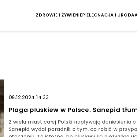
ZDROWIE I ŻYWIENIE
PIELĘGNACJA I URODA
09.12.2024 14:33
Plaga pluskiew w Polsce. Sanepid tłu
Z wielu miast całej Polski napływają doniesienia 
Sanepid wydał poradnik o tym, co robić w przy
otoczeniu. To istotne, bo pluskwy są niezwykle u