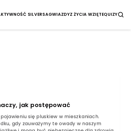
AKTYWNOŚĆ SILVERSA
GWIAZDY
Z ŻYCIA WZIĘTE
QUIZY
maczy, jak postępować
o pojawieniu się pluskiew w mieszkaniach.
padku, gdy zauważymy te owady w naszym
ciążliwe i mogą być niebezpieczne dla zdrowia.