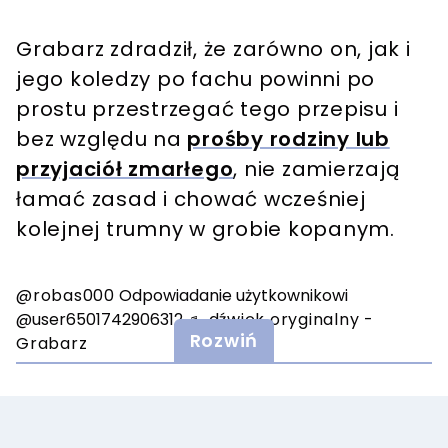
Grabarz zdradził, że zarówno on, jak i
jego koledzy po fachu powinni po
prostu przestrzegać tego przepisu i
bez względu na
prośby rodziny lub
przyjaciół zmarłego
, nie zamierzają
łamać zasad i chować wcześniej
kolejnej trumny w grobie kopanym.
@robas000
Odpowiadanie użytkownikowi
@user6501742906312
♬ dźwięk oryginalny -
Rozwiń
Grabarz