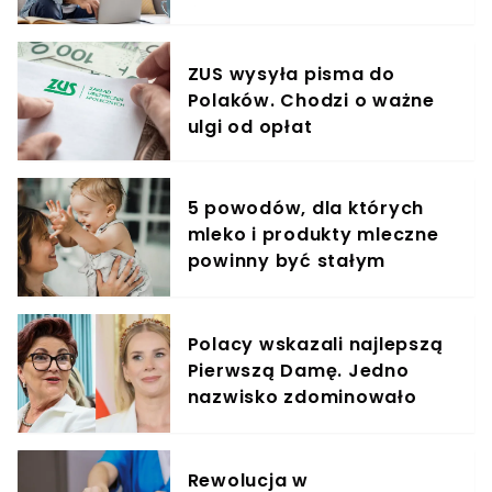
świadczenie o 80%
ZUS wysyła pisma do
Polaków. Chodzi o ważne
ulgi od opłat
5 powodów, dla których
mleko i produkty mleczne
powinny być stałym
elementem diety roczniaka
Polacy wskazali najlepszą
Pierwszą Damę. Jedno
nazwisko zdominowało
ranking
Rewolucja w