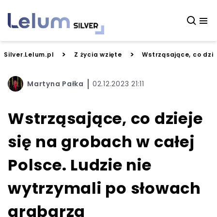
>
>
Silver.Lelum.pl
Z życia wzięte
Wstrząsające, co dzie
Martyna Pałka
02.12.2023 21:11
Wstrząsające, co dzieje
się na grobach w całej
Polsce. Ludzie nie
wytrzymali po słowach
grabarza