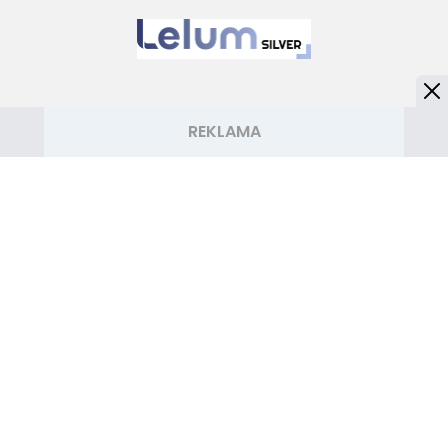
NASZE SERWISY
Iberion.com
biznesinfo.pl
rolnikinfo.pl
gotowanie.smakosze.pl
goniec.pl
news.swiatgwiazd.pl
pacjenci.pl
goracetematy.pl
dieta.pacjenci.pl
PRZYDATNE LINKI
Archiwum
Autorzy artykułów