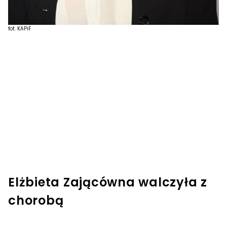
fot. KAPiF
Elżbieta Zającówna walczyła z
chorobą