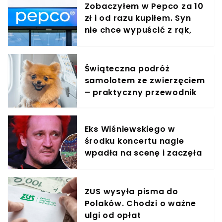
Zobaczyłem w Pepco za 10
zł i od razu kupiłem. Syn
nie chce wypuścić z rąk,
jest zachwycony
Świąteczna podróż
samolotem ze zwierzęciem
– praktyczny przewodnik
Eks Wiśniewskiego w
środku koncertu nagle
wpadła na scenę i zaczęła
krzyczeć. Publika zamarła
ZUS wysyła pisma do
Polaków. Chodzi o ważne
ulgi od opłat