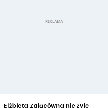
Elżbieta Zającówna nie żyje