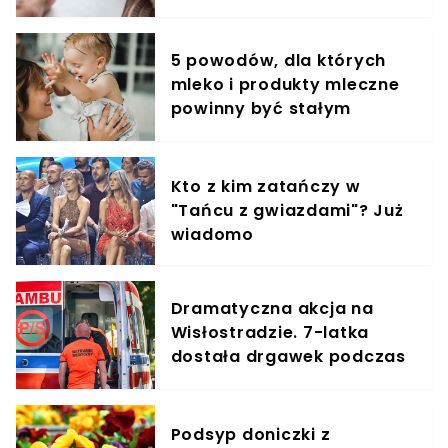
5 powodów, dla których
mleko i produkty mleczne
powinny być stałym
elementem diety roczniaka
Kto z kim zatańczy w
"Tańcu z gwiazdami"? Już
wiadomo
Dramatyczna akcja na
Wisłostradzie. 7-latka
dostała drgawek podczas
podróży
Podsyp doniczki z