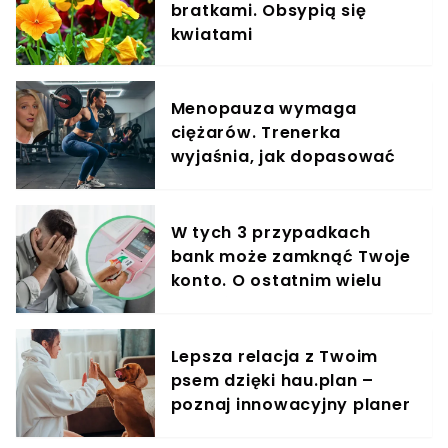
bratkami. Obsypią się
kwiatami
Menopauza wymaga
ciężarów. Trenerka
wyjaśnia, jak dopasować
trening do kobiecego
organizmu
W tych 3 przypadkach
bank może zamknąć Twoje
konto. O ostatnim wielu
klientów nie ma pojęcia
Lepsza relacja z Twoim
psem dzięki hau.plan –
poznaj innowacyjny planer
treningowy