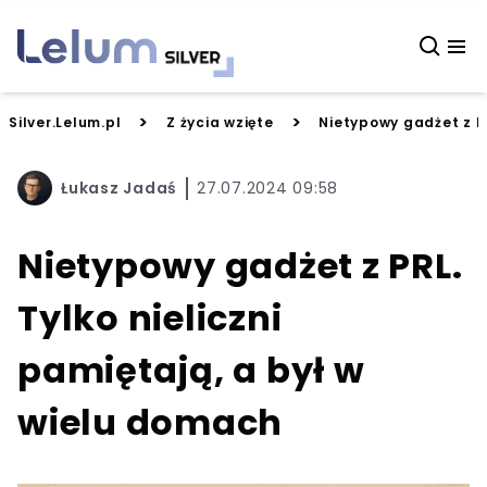
>
>
Silver.Lelum.pl
Z życia wzięte
Nietypowy gadżet z PR
Łukasz Jadaś
27.07.2024 09:58
Nietypowy gadżet z PRL.
Tylko nieliczni
pamiętają, a był w
wielu domach