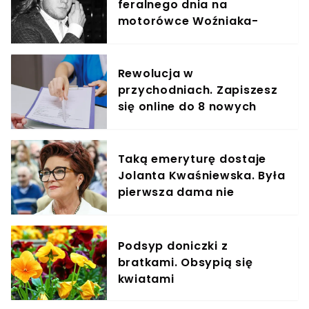
feralnego dnia na
motorówce Woźniaka-
Staraka
Rewolucja w
przychodniach. Zapiszesz
się online do 8 nowych
specjalistów
Taką emeryturę dostaje
Jolanta Kwaśniewska. Była
pierwsza dama nie
zamierza przestać
pracować
Podsyp doniczki z
bratkami. Obsypią się
kwiatami