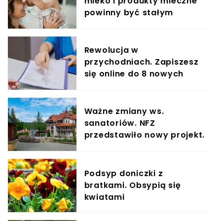
mleko i produkty mleczne
powinny być stałym
elementem diety roczniaka
Rewolucja w
przychodniach. Zapiszesz
się online do 8 nowych
specjalistów
Ważne zmiany ws.
sanatoriów. NFZ
przedstawiło nowy projekt.
Podano kluczową datę
Podsyp doniczki z
bratkami. Obsypią się
kwiatami