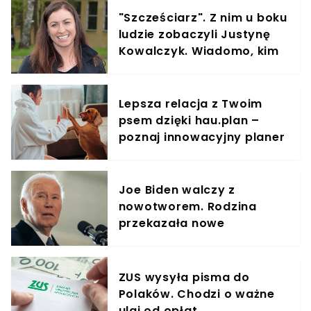
"Szcześciarz". Z nim u boku
ludzie zobaczyli Justynę
Kowalczyk. Wiadomo, kim
jest
Lepsza relacja z Twoim
psem dzięki hau.plan –
poznaj innowacyjny planer
treningowy
Joe Biden walczy z
nowotworem. Rodzina
przekazała nowe
informacje
ZUS wysyła pisma do
Polaków. Chodzi o ważne
ulgi od opłat