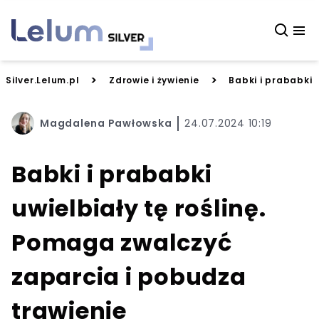
>
>
Silver.Lelum.pl
Zdrowie i żywienie
Babki i prababki 
Magdalena Pawłowska
24.07.2024 10:19
Babki i prababki
uwielbiały tę roślinę.
Pomaga zwalczyć
zaparcia i pobudza
trawienie