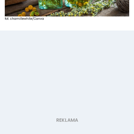
fot. chamillewhite/Canva