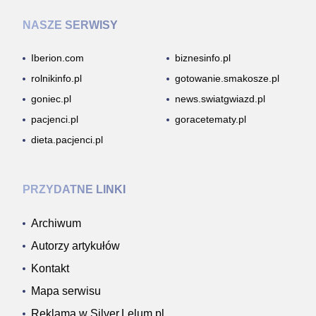
NASZE SERWISY
Iberion.com
biznesinfo.pl
rolnikinfo.pl
gotowanie.smakosze.pl
goniec.pl
news.swiatgwiazd.pl
pacjenci.pl
goracetematy.pl
dieta.pacjenci.pl
PRZYDATNE LINKI
Archiwum
Autorzy artykułów
Kontakt
Mapa serwisu
Reklama w Silver.Lelum.pl