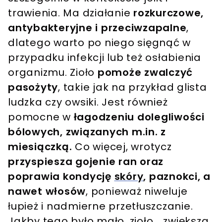
trawienia. Ma działanie
rozkurczowe,
antybakteryjne i przeciwzapalne
,
dlatego warto po niego sięgnąć w
przypadku infekcji lub też osłabienia
organizmu. Zioło
pomoże zwalczyć
pasożyty
, takie jak na przykład glista
ludzka czy owsiki. Jest również
pomocne w
łagodzeniu dolegliwości
bólowych, związanych m.in. z
miesiączką.
Co więcej, wrotycz
przyspiesza gojenie ran oraz
poprawia kondycję
skóry
, paznokci, a
nawet włosów
, ponieważ niweluje
łupież i nadmierne przetłuszczanie.
Jakby tego było mało, zioło... zwiększa