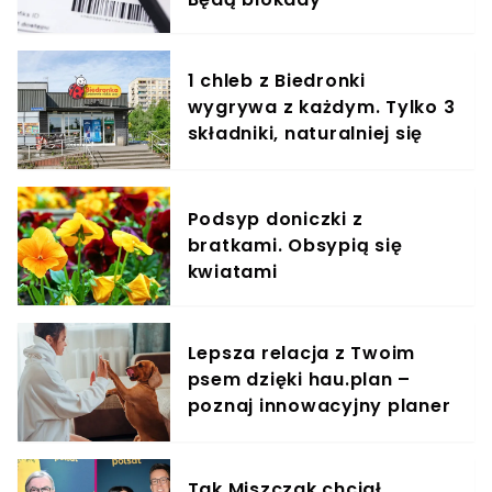
1 chleb z Biedronki
wygrywa z każdym. Tylko 3
składniki, naturalniej się
nie da
Podsyp doniczki z
bratkami. Obsypią się
kwiatami
Lepsza relacja z Twoim
psem dzięki hau.plan –
poznaj innowacyjny planer
treningowy
Tak Miszczak chciał