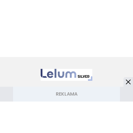
NASZE SERWISY
Iberion.com
biznesinfo.pl
rolnikinfo.pl
gotowanie.smakosze.pl
goniec.pl
news.swiatgwiazd.pl