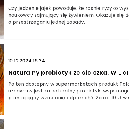
Czy jedzenie jajek powoduje, że rośnie ryzyko wy
naukowcy zajmujący się żywieniem. Okazuje się,
o przestrzeganiu jednej zasady.
10.12.2024 16:34
Naturalny probiotyk ze słoiczka. W Lidl
Po ten dostępny w supermarketach produkt Polac
uznawany jest za naturalny probiotyk, wspomag
pomagający wzmocnić odporność. Za ok. 10 zł w sk
kimchi - pikantną kapustę przyrządzoną w orygi