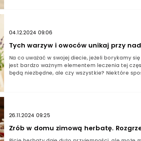
04.12.2024 09:06
Tych warzyw i owoców unikaj przy nad
Na co uważać w swojej diecie, jeżeli borykamy s
jest bardzo ważnym elementem leczenia tej częs
będą niezbędne, ale czy wszystkie? Niektóre sp
sprawiają, że mogą one stać się “fałszywymi przyj
26.11.2024 09:25
Zrób w domu zimową herbatę. Rozgrze
Picie herbaty daje dużo przyjemności, ale może 