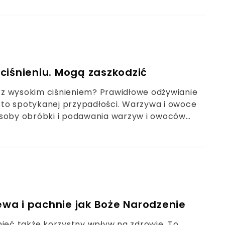
ciśnieniu. Mogą zaszkodzić
ię z wysokim ciśnieniem? Prawidłowe odżywianie
to spotykanej przypadłości. Warzywa i owoce
osoby obróbki i podawania warzyw i owoców
aciółmi” w diecie przy nadciśnieniu.
wa i pachnie jak Boże Narodzenie
mieć także korzystny wpływ na zdrowie. To