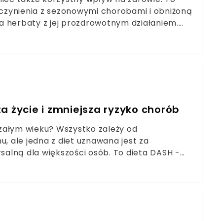
o czynienia z sezonowymi chorobami i obniżoną
a herbaty z jej prozdrowotnym działaniem.
która nas rozgrzeje, wzmocni, i sprawi, że
a życie i zmniejsza ryzyko chorób
jrzałym wieku? Wszystko zależy od
u, ale jedna z diet uznawana jest za
rsalną dla większości osób. To dieta DASH -
która szybko wpływa na poprawę zdrowia i