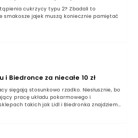
stąpienia cukrzycy typu 2? Zbadali to
 że smakosze jajek muszą koniecznie pamiętać
u i Biedronce za niecałe 10 zł
y sięgają stosunkowo rzadko. Niesłusznie, bo
ający pracę układu pokarmowego i
lepach takich jak Lidl i Biedronka znajdziemy
nalny sposób.