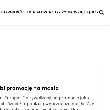
AKTYWNOŚĆ SILVERSA
GWIAZDY
Z ŻYCIA WZIĘTE
QUIZY
 robi promocję na masło
łej Europie. Do rywalizacji na promocje jako
sieci również organizują wyprzedaże masła. Czy
la klientów przygotował kolejny sklep.