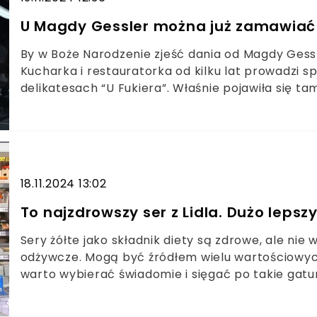
U Magdy Gessler można już zamawiać
By w Boże Narodzenie zjeść dania od Magdy Gessler
Kucharka i restauratorka od kilku lat prowadzi 
delikatesach “U Fukiera”. Właśnie pojawiła się 
ile trzeba zapłacić, by na naszym stole pojawiły 
18.11.2024 13:02
To najzdrowszy ser z Lidla. Dużo leps
Sery żółte jako składnik diety są zdrowe, ale nie
odżywcze. Mogą być źródłem wielu wartościowych
warto wybierać świadomie i sięgać po takie gatun
Eksperci sprawdzili, który ser żółty dostępny w 