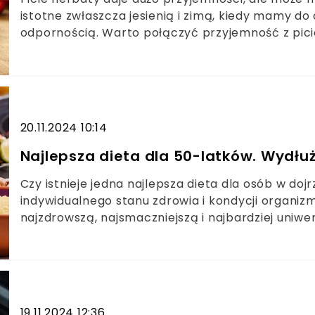
istotne zwłaszcza jesienią i zimą, kiedy mamy d
odpornością. Warto połączyć przyjemność z pici
Prezentujemy prosty przepis na zimową herbatę, 
poczujemy świąteczny nastrój.
20.11.2024 10:14
Najlepsza dieta dla 50-latków. Wydłuż
Czy istnieje jedna najlepsza dieta dla osób w do
indywidualnego stanu zdrowia i kondycji organizm
najzdrowszą, najsmaczniejszą i najbardziej uniwe
stosunkowo nowa koncepcja na temat żywienia, 
poprawia jakość życia także u osób 50+.
19.11.2024 12:36