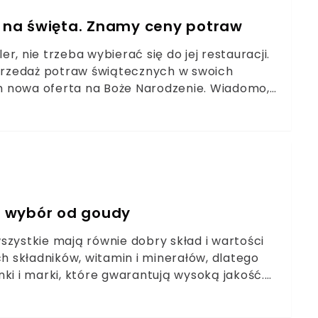
 na święta. Znamy ceny potraw
, nie trzeba wybierać się do jej restauracji.
sprzedaż potraw świątecznych w swoich
tam nowa oferta na Boże Narodzenie. Wiadomo,
się pyszności od Magdy Gessler.
zy wybór od goudy
 wszystkie mają równie dobry skład i wartości
 składników, witamin i minerałów, dlatego
ki i marki, które gwarantują wysoką jakość.
Lidlu można uznać za najzdrowszy.