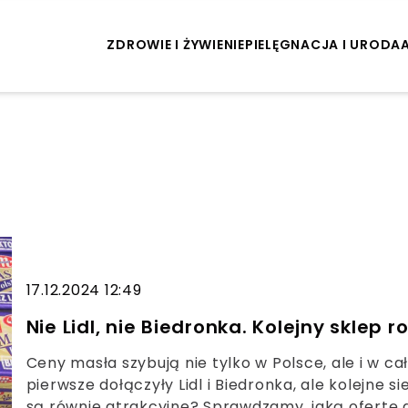
ZDROWIE I ŻYWIENIE
PIELĘGNACJA I URODA
17.12.2024 12:49
Nie Lidl, nie Biedronka. Kolejny sklep
Ceny masła szybują nie tylko w Polsce, ale i w ca
pierwsze dołączyły Lidl i Biedronka, ale kolejne 
są równie atrakcyjne? Sprawdzamy, jaką ofertę d