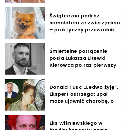
zdjęciach widać, co
wyprawiali w wodzie
Świąteczna podróż
samolotem ze zwierzęciem
– praktyczny przewodnik
Śmiertelne potrącenie
posła Łukasza Litewki.
Kierowca po raz pierwszy
zabrał głos
Donald Tusk: „Ledwo żyję”.
Ekspert ostrzega: upał
może ujawnić chorobę, o
której nie masz pojęcia
Eks Wiśniewskiego w