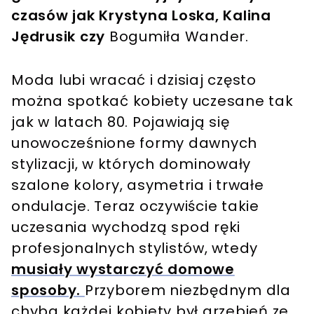
czasów jak Krystyna Loska, Kalina
Jędrusik czy
Bogumiła Wander.
Moda lubi wracać i dzisiaj często
można spotkać kobiety uczesane tak
jak w latach 80. Pojawiają się
unowocześnione formy dawnych
stylizacji, w których dominowały
szalone kolory, asymetria i trwałe
ondulacje. Teraz oczywiście takie
uczesania wychodzą spod ręki
profesjonalnych stylistów, wtedy
musiały wystarczyć domowe
sposoby.
Przyborem niezbędnym dla
chyba każdej kobiety był grzebień ze