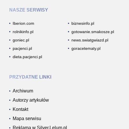
NASZE SERWISY
Iberion.com
biznesinfo.pl
rolnikinfo.pl
gotowanie.smakosze.pl
goniec.pl
news.swiatgwiazd.pl
pacjenci.pl
goracetematy.pl
dieta.pacjenci.pl
PRZYDATNE LINKI
Archiwum
Autorzy artykułów
Kontakt
Mapa serwisu
Reklama w Silver.Lelum.pl