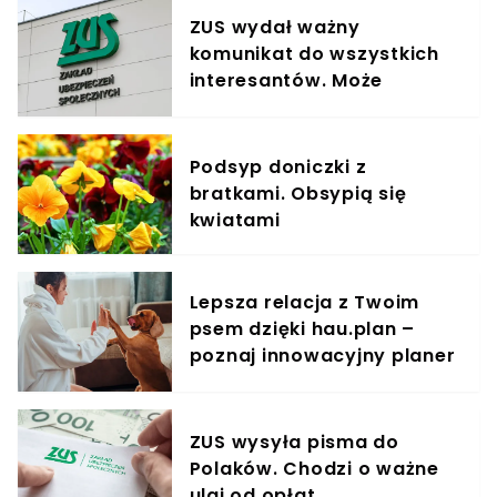
ZUS wydał ważny
komunikat do wszystkich
interesantów. Może
pokrzyżować plany.
"Przepraszamy"
Podsyp doniczki z
bratkami. Obsypią się
kwiatami
Lepsza relacja z Twoim
psem dzięki hau.plan –
poznaj innowacyjny planer
treningowy
ZUS wysyła pisma do
Polaków. Chodzi o ważne
ulgi od opłat