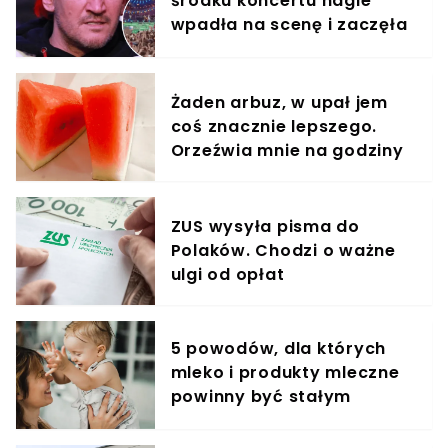
środku koncertu nagle
wpadła na scenę i zaczęła
krzyczeć. Publika zamarła
Żaden arbuz, w upał jem
coś znacznie lepszego.
Orzeźwia mnie na godziny
ZUS wysyła pisma do
Polaków. Chodzi o ważne
ulgi od opłat
5 powodów, dla których
mleko i produkty mleczne
powinny być stałym
elementem diety roczniaka