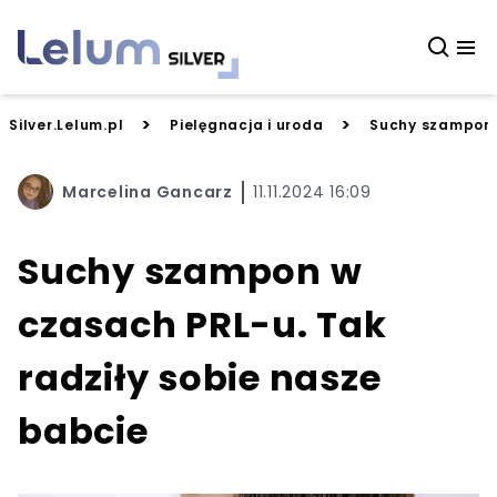
>
>
Silver.Lelum.pl
Pielęgnacja i uroda
Suchy szampon w
Marcelina Gancarz
11.11.2024 16:09
Suchy szampon w
czasach PRL-u. Tak
radziły sobie nasze
babcie