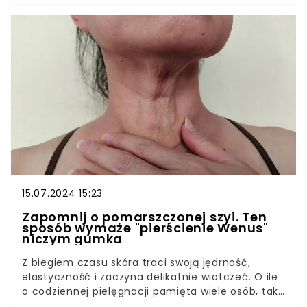
zaskoczyć.
15.07.2024 15:23
Zapomnij o pomarszczonej szyi. Ten
sposób wymaże "pierścienie Wenus"
niczym gumka
Z biegiem czasu skóra traci swoją jędrność,
elastyczność i zaczyna delikatnie wiotczeć. O ile
o codziennej pielęgnacji pamięta wiele osób, tak
o szyi i dekolcie już nie każdy, co z kolei może