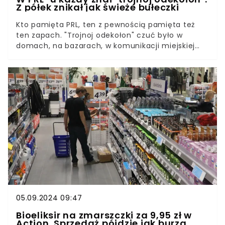
Z półek znikał jak świeże bułeczki
Kto pamięta PRL, ten z pewnością pamięta też
ten zapach. "Trojnoj odekołon" czuć było w
domach, na bazarach, w komunikacji miejskiej
czy w zakładach pracy. W sklepach nie było zbyt
dużego wyboru, więc mężczyźni "ratowali się"
radzieckim produktem. I używali go bardzo
obficie.
05.09.2024 09:47
Bioeliksir na zmarszczki za 9,95 zł w
Action. Sprzedaż pójdzie jak burza