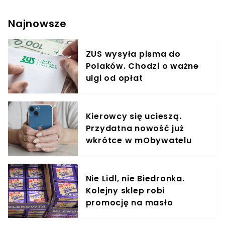
tych zwierząt na rękach, powiedziała modelka w
rozmowie z Pudelkiem. Joanna Krupa już od wielu
Najnowsze
lat współpracuje z kontrowersyjną organizacją
PETA. W 2009 roku w akcji prowadzoną przez
organizację zapozowała nago, aby
ZUS wysyła pisma do
zaprotestować przeciwko noszeniu futer. Tym
Polaków. Chodzi o ważne
razem modelka w mocnych słowach
skrytykowała gwiazdy reklamujące kosmetyki
ulgi od opłat
testowane na zwierzętach.
Kierowcy się ucieszą.
Przydatna nowość już
wkrótce w mObywatelu
Nie Lidl, nie Biedronka.
Kolejny sklep robi
promocję na masło