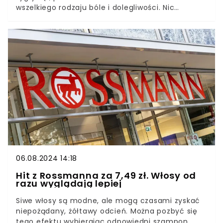
wszelkiego rodzaju bóle i dolegliwości. Nic
dziwnego, bo jej skuteczność potwierdzono
naukowo. Mało kto wie, że w składzie "maści z
kotkiem" znajdziemy jeden zaskakujący składnik.
To dzięki niemu maść rozgrzewa i walczy z
wirusami.
06.08.2024 14:18
Hit z Rossmanna za 7,49 zł. Włosy od
razu wyglądają lepiej
Siwe włosy są modne, ale mogą czasami zyskać
niepożądany, żółtawy odcień. Można pozbyć się
tego efektu wybierając odpowiedni szampon.