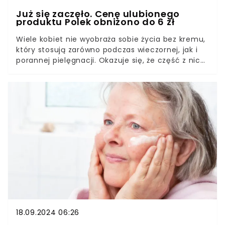
Już się zaczęło. Cenę ulubionego
produktu Polek obniżono do 6 zł
Wiele kobiet nie wyobraża sobie życia bez kremu,
który stosują zarówno podczas wieczornej, jak i
porannej pielęgnacji. Okazuje się, że część z nich
korzysta z popularnego kosmetyku polskiej marki,
którego cenę obecnie obniżono. W Rossmannie
dostaniecie go teraz za grosze.
18.09.2024 06:26