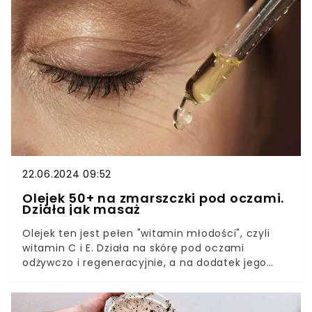
kieszeni, dzięki czemu można je zabrać dosłownie
wszędzie. Co więcej, można je zrobić samemu!
Sprawdź najlepsze receptury i przygotuj własną,
naturalną mgiełkę do ciała.
22.06.2024 09:52
Olejek 50+ na zmarszczki pod oczami.
Działa jak masaż
Olejek ten jest pełen "witamin młodości", czyli
witamin C i E. Działa na skórę pod oczami
odżywczo i regeneracyjnie, a na dodatek jego
subtelny zapach powinien spodobać się
wszystkim. Ma też unikalną właściwość, która
sprawia, że działa na skórę jak masaż. Po olejek z