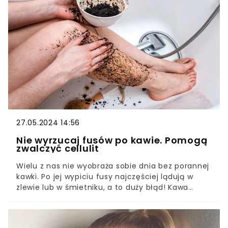
dzikiej róży powinni sięgnąć wszyscy, którzy
szukają naturalnego sposobu na ujędrnienie skóry
pod oczami.
27.05.2024 14:56
Nie wyrzucaj fusów po kawie. Pomogą
zwalczyć cellulit
Wielu z nas nie wyobraża sobie dnia bez porannej
kawki. Po jej wypiciu fusy najczęściej lądują w
zlewie lub w śmietniku, a to duży błąd! Kawa
wykazuje bowiem świetne działanie na skórę i
stanowi doskonałą bazę do przygotowania
domowego peelingu. Ty też możesz go zrobić