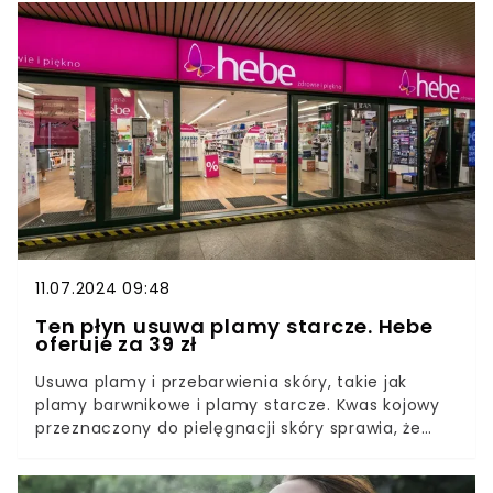
Korzystamy głównie z jego ususzonych liści, a
przed użyciem trzeba je odpowiednio
przygotować.
11.07.2024 09:48
Ten płyn usuwa plamy starcze. Hebe
oferuje za 39 zł
Usuwa plamy i przebarwienia skóry, takie jak
plamy barwnikowe i plamy starcze. Kwas kojowy
przeznaczony do pielęgnacji skóry sprawia, że
koloryt cery jest wyrównany, a niepożądane
zmiany znikają lub stają się mniej widoczne. Za