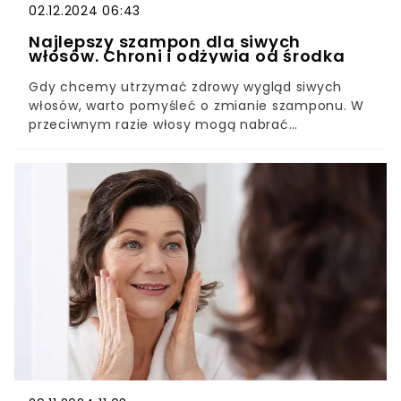
02.12.2024 06:43
Najlepszy szampon dla siwych
włosów. Chroni i odżywia od środka
Gdy chcemy utrzymać zdrowy wygląd siwych
włosów, warto pomyśleć o zmianie szamponu. W
przeciwnym razie włosy mogą nabrać
niechcianego, żółtego koloru. W drogeriach
dostępne są kosmetyki, które ochronią naturalną
siwiznę, a także dodatkowo wzmocnią zdrowie
włosów.