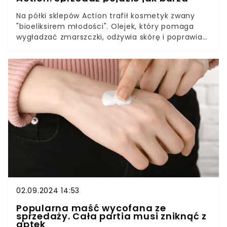
Na półki sklepów Action trafił kosmetyk zwany
"bioeliksirem młodości". Olejek, który pomaga
wygładzać zmarszczki, odżywia skórę i poprawia
kondycję włosów, kosztuje tylko 9,95 zł. Trzeba się
pospieszyć, bo promocja trwa jedynie kilka dni.
02.09.2024 14:53
Popularna maść wycofana ze
sprzedaży. Cała partia musi zniknąć z
aptek