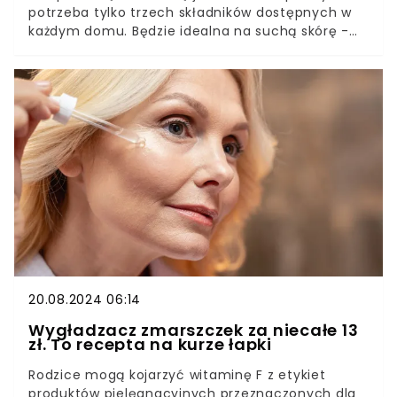
potrzeba tylko trzech składników dostępnych w
każdym domu. Będzie idealna na suchą skórę -
na przykład po dłuższym przebywaniu na słońcu.
Ulgę i nawilżenie przynosi receptura znana
jeszcze z PRL.
20.08.2024 06:14
Wygładzacz zmarszczek za niecałe 13
zł. To recepta na kurze łapki
Rodzice mogą kojarzyć witaminę F z etykiet
produktów pielęgnacyjnych przeznaczonych dla