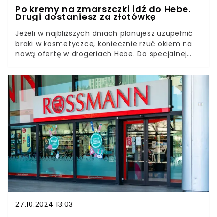
Po kremy na zmarszczki idź do Hebe.
Drugi dostaniesz za złotówkę
Jeżeli w najbliższych dniach planujesz uzupełnić
braki w kosmetyczce, koniecznie rzuć okiem na
nową ofertę w drogeriach Hebe. Do specjalnej
akcji trafiło kilka preparatów, które pomogą w
walce ze zmarszczkami. Kupując jeden, drugi taki
sam dostaniemy za złotówkę. To może być dobra
okazja, by kupić je na zapas.
27.10.2024 13:03