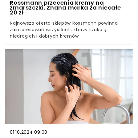
Rossmann przecenia kremy na
zmarszczki. Znana marka za niecałe
20 zł
Najnowsza oferta sklepów Rossmann powinna
zainteresować wszystkich, którzy szukają
niedrogich i dobrych kremów
przeciwzmarszczkowych. Na półkach pojawiły się
przecenione kremy renomowanej marki. Można
kupić je ponad 10 zł taniej niż zwykle. Warto
uzupełnić zapasy.
01.10.2024 09:00