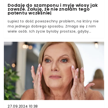
Dodaję do szamponu i myję włosy jak
zawsze. Żałuję, że nie znałam tego
patentu wcześniej
Łupież to dość powszechny problem, na który nie
ma jednego dobrego sposobu. Zmaga się z nim
wiele osób. Ich życie byłoby prostsze, gdyby
poznali ten patent wcześniej. Całkowicie zmienia
zasady gry.
27.09.2024 10:38