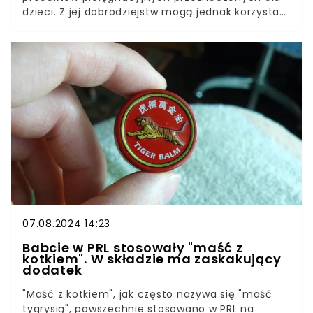
dzieci. Z jej dobrodziejstw mogą jednak korzystać
także osoby dorosłe, bo jest cennym składnikiem
maści, która powstrzymuje efekty starzenia.
Dostępna jest w każdej aptece, a kosztuje niecałe
13 zł.
07.08.2024 14:23
Babcie w PRL stosowały "maść z
kotkiem". W składzie ma zaskakujący
dodatek
"Maść z kotkiem", jak często nazywa się "maść
tygrysią", powszechnie stosowano w PRL na