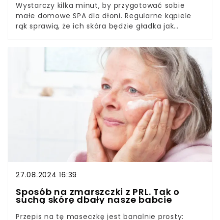
Wystarczy kilka minut, by przygotować sobie
małe domowe SPA dla dłoni. Regularne kąpiele
rąk sprawią, że ich skóra będzie gładka jak
aksamit, pomogą wygładzić zmarszczki na
dłoniach i zadziałają kojąco. Trzeba tylko
przygotować odżywiający, ziołowy wywar. Jest
kilka składników, które warto dodać do kąpieli.
27.08.2024 16:39
Sposób na zmarszczki z PRL. Tak o
suchą skórę dbały nasze babcie
Przepis na tę maseczkę jest banalnie prosty: