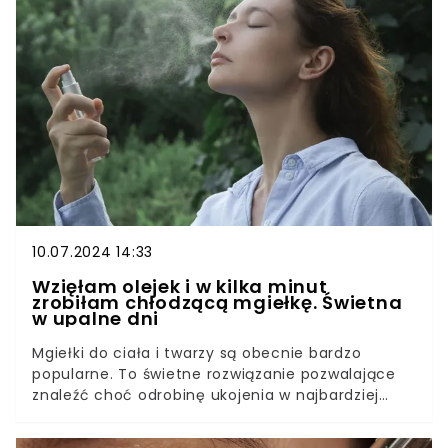
buteleczkę kwasu do rozcieńczania zapłacimy w
Hebe ok. 39 zł.
10.07.2024 14:33
Wzięłam olejek i w kilka minut
zrobiłam chłodzącą mgiełkę. Świetna
w upalne dni
Mgiełki do ciała i twarzy są obecnie bardzo
popularne. To świetne rozwiązanie pozwalające
znaleźć choć odrobinę ukojenia w najbardziej
upalne dni. Z uwagi na małe rozmiary, mgiełki bez
problemu zmieszczą się w torebce bądź w