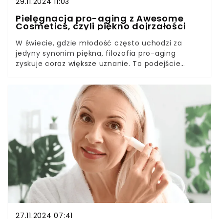
29.11.2024 11:03
Pielęgnacja pro-aging z Awesome
Cosmetics, czyli piękno dojrzałości
W świecie, gdzie młodość często uchodzi za
jedyny synonim piękna, filozofia pro-aging
zyskuje coraz większe uznanie. To podejście
celebruje naturalność, harmonię i akceptację
zmian zachodzących w ciele i umyśle wraz z
upływem czasu. W Awesome Cosmetics
postawiono na autentyczność i jakość, oferując
produkty wspierające dojrzałą skórę w sposób
naturalny i skuteczny.
27.11.2024 07:41