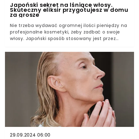
Japoński sekret na lśniące włosy.
Skuteczny eliksir przygotujesz w domu
za grosze
Nie trzeba wydawać ogromnej ilości pieniędzy na
profesjonalne kosmetyki, żeby zadbać o swoje
włosy. Japoński sposób stosowany jest przez
Azjatki od wielu lat. Efekty tej metody mogą
zaskoczyć, szczególnie że można ją wykonać
samodzielnie w domu niewielkim kosztem.
29.09.2024 06:00