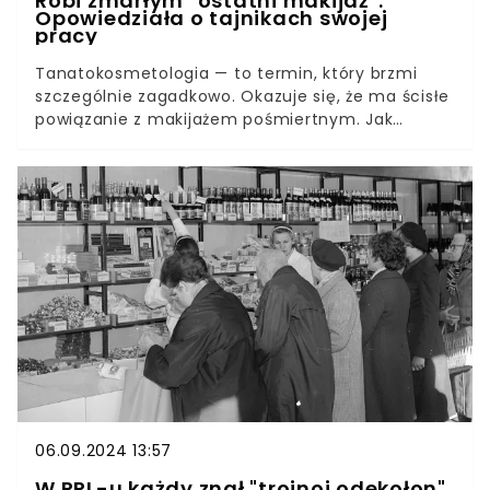
Robi zmarłym "ostatni makijaż".
Opowiedziała o tajnikach swojej
pracy
Tanatokosmetologia — to termin, który brzmi
szczególnie zagadkowo. Okazuje się, że ma ścisłe
powiązanie z makijażem pośmiertnym. Jak
wygląda sztuka takiego wizażu i co ma wspólnego
z szykowaniem ciała do pogrzebu?
06.09.2024 13:57
W PRL-u każdy znał "trojnoj odekołon".