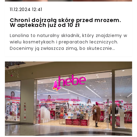
11.12.2024 12:41
Chroni dojrzałą skórę przed mrozem.
W aptekach już od 10 zł
Lanolina to naturalny składnik, który znajdziemy w
wielu kosmetykach i preparatach leczniczych.
Docenimy ją zwłaszcza zimą, bo skutecznie
ochroni skórę przed mrozem i szkodliwymi
czynnikami zewnętrznymi. Cena lanoliny nie jest
wygórowana, a zastosowań znajdziemy dla niej
bardzo wiele.