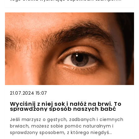
Kluczowy jest jeden składnik, który pomaga
srebrnym włosom w odzyskaniu naturalnej
siwizny. W Rossmannie dostępny jest już za 7,49
zł.
21.07.2024 15:07
Wyciśnij z niej sok i nałóż na brwi. To
sprawdzony sposób naszych babć
Jeśli marzysz o gęstych, zadbanych i ciemnych
brwiach, możesz sobie pomóc naturalnym i
sprawdzony sposobem, z którego niegdyś
korzystały nasze babcie. Efekt może cię