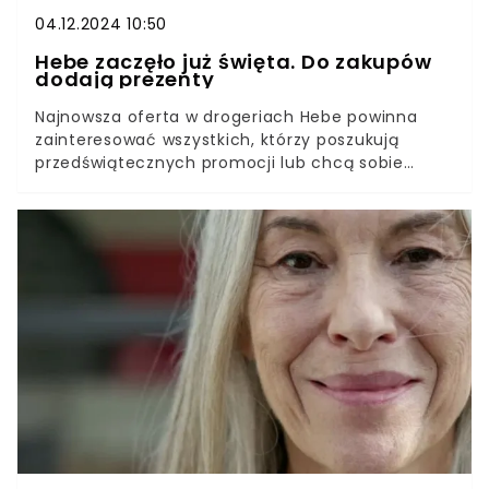
04.12.2024 10:50
Hebe zaczęło już święta. Do zakupów
dodają prezenty
Najnowsza oferta w drogeriach Hebe powinna
zainteresować wszystkich, którzy poszukują
przedświątecznych promocji lub chcą sobie
sprawić prezent już teraz. Sieć rozpoczęła w całej
Polsce dodawanie “prezentów” do zakupów
popularnych kosmetyków. Na czym polega
oferta? Sprawdzamy.