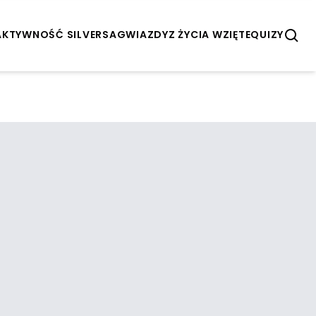
AKTYWNOŚĆ SILVERSA
GWIAZDY
Z ŻYCIA WZIĘTE
QUIZY