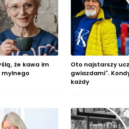
ślą, że kawa im
Oto najstarszy ucz
ej mylnego
gwiazdami". Kondy
każdy