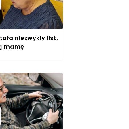
ała niezwykły list.
rłą mamę