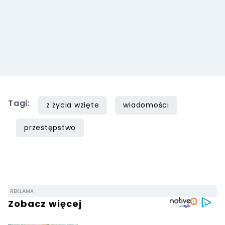
Tagi:
z życia wzięte
wiadomości
przestępstwo