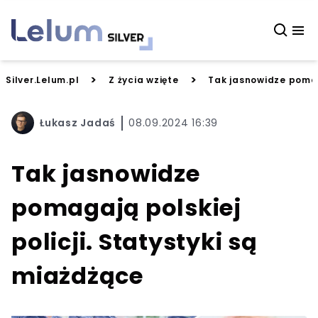
>
>
Silver.Lelum.pl
Z życia wzięte
Tak jasnowidze pomaga
Łukasz Jadaś
08.09.2024 16:39
Tak jasnowidze
pomagają polskiej
policji. Statystyki są
miażdżące