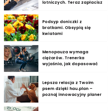
lotniczych. Teraz zapłacisz
za umieszczenie bagażu w
schowku
Podsyp doniczki z
bratkami. Obsypią się
kwiatami
Menopauza wymaga
ciężarów. Trenerka
wyjaśnia, jak dopasować
trening do kobiecego
organizmu
Lepsza relacja z Twoim
psem dzięki hau.plan –
poznaj innowacyjny planer
treningowy