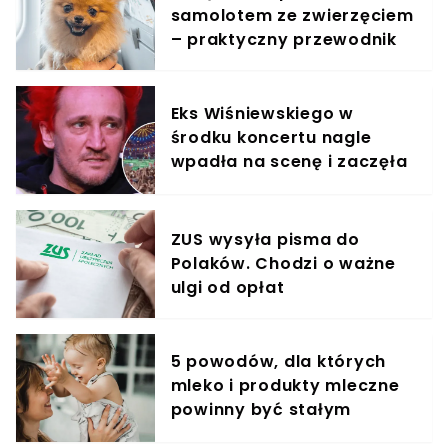
samolotem ze zwierzęciem
– praktyczny przewodnik
Eks Wiśniewskiego w
środku koncertu nagle
wpadła na scenę i zaczęła
krzyczeć. Publika zamarła
ZUS wysyła pisma do
Polaków. Chodzi o ważne
ulgi od opłat
5 powodów, dla których
mleko i produkty mleczne
powinny być stałym
elementem diety roczniaka