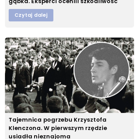
gąbka. Eksperci ocenili szkodliwość
Czytaj dalej
Tajemnica pogrzebu Krzysztofa
Klenczona. W pierwszym rzędzie
usiadła nieznajoma