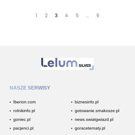
1
2
3
4
5
…
9
NASZE SERWISY
Iberion.com
biznesinfo.pl
rolnikinfo.pl
gotowanie.smakosze.pl
goniec.pl
news.swiatgwiazd.pl
pacjenci.pl
goracetematy.pl