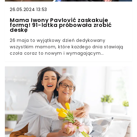
26.05.2024 13:53
Mama Iwony Pavlović zaskakuje
formą! 91-latka próbowała zrobić
deskę
26 maja to wyjątkowy dzień dedykowany
wszystkim mamom, które każdego dnia stawiają
czoła coraz to nowym i wymagającym
obowiązkom. Z okazji Dnia Matki również gwiazdy
postanowiły w wyjątkowy sposób podziękować
swoim opiekunkom za cały trud włożony w ich
wychowanie. Na wyróżnienie z pewnością
zasługuje tu mama Iwony Pavlović, która mimo
imponującego wieku mogłaby zawstydzić
niejednego młodzika!