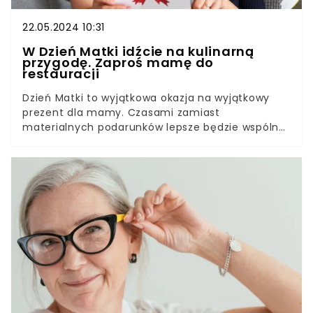
22.05.2024 10:31
W Dzień Matki idźcie na kulinarną
przygodę. Zaproś mamę do
restauracji
Dzień Matki to wyjątkowa okazja na wyjątkowy
prezent dla mamy. Czasami zamiast
materialnych podarunków lepsze będzie wspólne
spędzenie czasu i niezapomniane przeżycia. Nic
nie stoi na przeszkodzie, by w Dzień Matki poznać
wspólnie… całkiem nowe smaki!