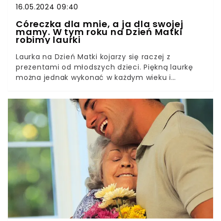
16.05.2024 09:40
Córeczka dla mnie, a ja dla swojej
mamy. W tym roku na Dzień Matki
robimy laurki
Laurka na Dzień Matki kojarzy się raczej z
prezentami od młodszych dzieci. Piękną laurkę
można jednak wykonać w każdym wieku i
zaskoczyć nią swoją mamę. Będzie
wzruszającym, doskonałym dodatkiem do
każdego prezentu. To także świetna okazja, by
spędzić czas wspólnie z własnymi dziećmi.