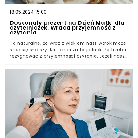
18.05.2024 15:00
Doskonały prezent na Dzień Matki dla
czytelniczek. Wraca przyjemność z
czytania
To naturalne, że wraz z wiekiem nasz wzrok może
stać się słabszy. Nie oznacza to jednak, że trzeba
rezygnować z przyjemności czytania. Jeżeli nasza
mama to zapalona czytelniczka, w Dzień Matki
można sprawić jej wielką przyjemność nową
powieścią czy biografią. Dzięki temu pomysłowi
wady wzroku nie będą przeszkodą!