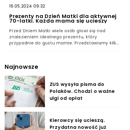
16.05.2024 09:32
Prezenty na Dzień Matki dla aktywnej
70-latki. Każda mama się ucieszy
Przed Dniem Matki wiele osób głowi się nad
znalezieniem idealnego prezentu, który
przypadnie do gustu mamie. Przedstawiamy kilka
propozycji upominków specjalnie dla dojrzałych
kobiet, które lubią ruch i aktywność fizyczną. To
praktyczne rzeczy, którymi wyrazisz troskę o
Najnowsze
swoją mamę!
ZUS wysyła pisma do
Polaków. Chodzi o ważne
ulgi od opłat
Kierowcy się ucieszą.
Przydatna nowość już