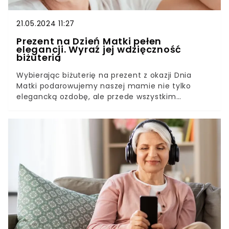
21.05.2024 11:27
Prezent na Dzień Matki pełen
elegancji. Wyraź jej wdzięczność
biżuterią
Wybierając biżuterię na prezent z okazji Dnia
Matki podarowujemy naszej mamie nie tylko
elegancką ozdobę, ale przede wszystkim
pamiątkę na lata. Warto dobrać taki dodatek,
który będzie miał wartość nie tylko materialną.
Najlepsze będzie coś czułego i osobistego.