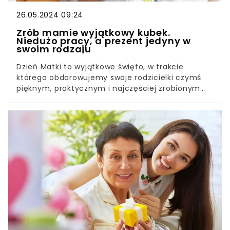
26.05.2024 09:24
Zrób mamie wyjątkowy kubek.
Niedużo pracy, a prezent jedyny w
swoim rodzaju
Dzień Matki to wyjątkowe święto, w trakcie
którego obdarowujemy swoje rodzicielki czymś
pięknym, praktycznym i najczęściej zrobionym
przez nas samych. W tym poradniku znajdziecie
informacje, w jaki sposób przyozdobić kubek dla
mamy, aby była zaskoczona i piła z niego
smaczną kawę i gorącą herbatę. Wystarczy kilka
rzeczy, które sprawią jej radość!