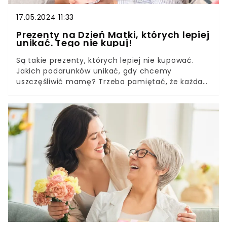
17.05.2024 11:33
Prezenty na Dzień Matki, których lepiej
unikać. Tego nie kupuj!
Są takie prezenty, których lepiej nie kupować.
Jakich podarunków unikać, gdy chcemy
uszczęśliwić mamę? Trzeba pamiętać, że każda
mama jest inna i to właśnie indywidualne
podejście powinno być główną zasadą podczas
kupowania prezentu na Dzień Matki.