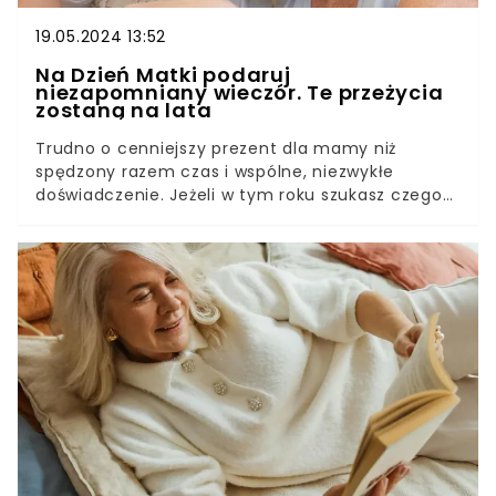
19.05.2024 13:52
Na Dzień Matki podaruj
niezapomniany wieczór. Te przeżycia
zostaną na lata
Trudno o cenniejszy prezent dla mamy niż
spędzony razem czas i wspólne, niezwykłe
doświadczenie. Jeżeli w tym roku szukasz czegoś
naprawdę wyjątkowego i oryginalnego, zapomnij
o kolejnym bibelocie, który tylko zajmie miejsce
na półce. Podaruj mamie coś, co zagwarantuje
wielkie emocje i zostawi cenne wspomnienia:
bilet na koncert!