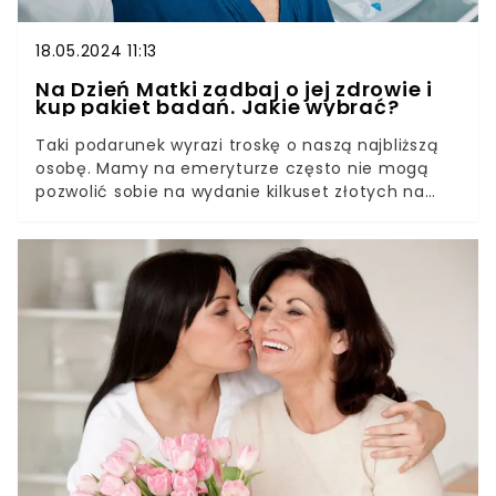
18.05.2024 11:13
Na Dzień Matki zadbaj o jej zdrowie i
kup pakiet badań. Jakie wybrać?
Taki podarunek wyrazi troskę o naszą najbliższą
osobę. Mamy na emeryturze często nie mogą
pozwolić sobie na wydanie kilkuset złotych na
badania profilaktyczne. A na wizytę do lekarza
specjalisty czeka się niezwykle długo. Firmy
medyczne oferują pakiety badań specjalnie dla
kobiet w dojrzałym wieku. Będą dobrym
prezentem lub dodatkiem do upominku na Dzień
Matki.