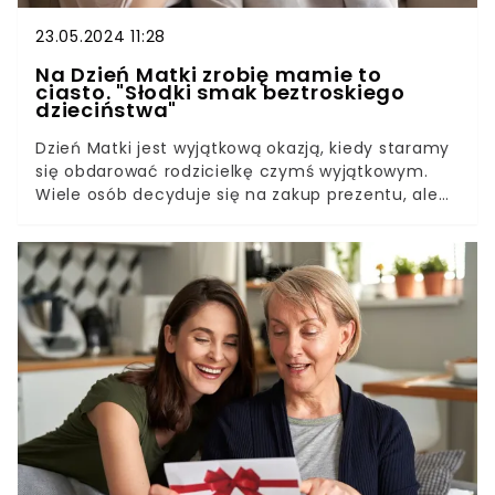
23.05.2024 11:28
Na Dzień Matki zrobię mamie to
ciasto. "Słodki smak beztroskiego
dzieciństwa"
Dzień Matki jest wyjątkową okazją, kiedy staramy
się obdarować rodzicielkę czymś wyjątkowym.
Wiele osób decyduje się na zakup prezentu, ale
inni stawiają na podarunki wykonane
własnoręcznie. Dobrym pomysłem może być
odwołanie się do czasu miłych wspomnień z
czasów dzieciństwa.