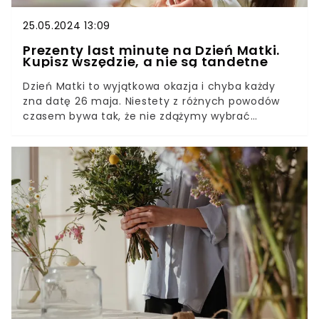
25.05.2024 13:09
Prezenty last minute na Dzień Matki.
Kupisz wszędzie, a nie są tandetne
Dzień Matki to wyjątkowa okazja i chyba każdy
zna datę 26 maja. Niestety z różnych powodów
czasem bywa tak, że nie zdążymy wybrać
odpowiedniego prezentu na czas. Stajemy przed
wyzwaniem kupienia podarunku na ostatnią
chwilę. Jak wybrnąć z takiej sytuacji?
Podpowiadamy!