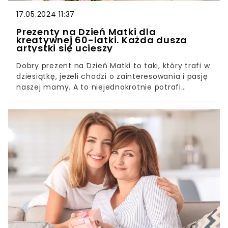
17.05.2024 11:37
Prezenty na Dzień Matki dla
kreatywnej 60-latki. Każda dusza
artystki się ucieszy
Dobry prezent na Dzień Matki to taki, który trafi w
dziesiątkę, jeżeli chodzi o zainteresowania i pasję
naszej mamy. A to niejednokrotnie potrafi
spędzać nam sen z powiek. Doradzamy, jakie
upominki mogą okazać się dobrym wyborem dla
mamy z duszą artystki.