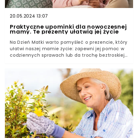
20.05.2024 13:07
Praktyczne upominki dla nowoczesnej
mamy. Te prezenty ułatwią jej życie
Na Dzień Matki warto pomyśleć o prezencie, który
ułatwi naszej mamie życie: zapewni jej pomoc w
codziennych sprawach lub da trochę beztroskiej
rozrywki. Zajrzyjmy do sklepów z elektroniką i
sprzętem RTV. To gotowy katalog prezentów nie
tylko dla nowoczesnej mamy!