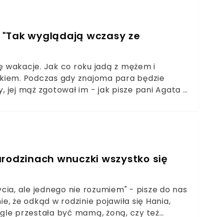
o. "Tak wyglądają wczasy ze
ię wakacje. Jak co roku jadą z mężem i
ykiem. Podczas gdy znajoma para będzie
 jej mąż zgotował im - jak pisze pani Agata -
rny pokój daleko od morza, bez klimatyzacji.
arodzinach wnuczki wszystko się
cia, ale jednego nie rozumiem" - pisze do nas
, że odkąd w rodzinie pojawiła się Hania,
nagle przestała być mamą, żoną, czy też