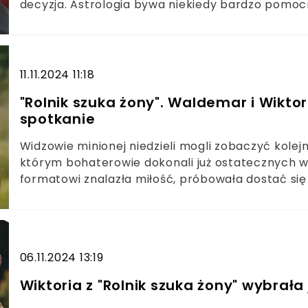
decyzja. Astrologia bywa niekiedy bardzo pomocn
być ze sobą łączone, bo to gwarantuje związkową
niepowodzenia.
11.11.2024 11:18
"Rolnik szuka żony". Waldemar i Wiktori
spotkanie
Widzowie minionej niedzieli mogli zobaczyć kolej
którym bohaterowie dokonali już ostatecznych wyb
formatowi znalazła miłość, próbowała dostać się
edycji ujawnił kulisy.
06.11.2024 13:19
Wiktoria z "Rolnik szuka żony" wybrał