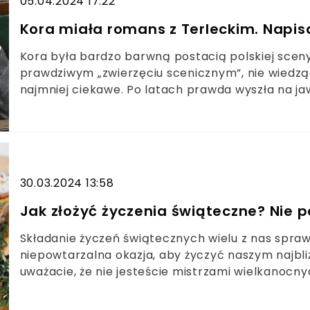
05.04.2024 17:22
Kora miała romans z Terleckim. Napis
Kora była bardzo barwną postacią polskiej sceny
prawdziwym „zwierzęciu scenicznym”, nie wiedząc
najmniej ciekawe. Po latach prawda wyszła na ja
30.03.2024 13:58
Jak złożyć życzenia świąteczne? Nie p
Składanie życzeń świątecznych wielu z nas spra
niepowtarzalna okazja, aby życzyć naszym najbliż
uważacie, że nie jesteście mistrzami wielkanocn
naszymi poradami. Dzięki temu unikniecie gafy.