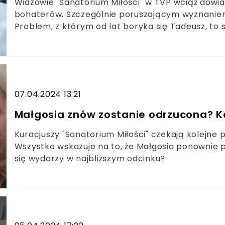
Widzowie "Sanatorium Miłości" w TVP wciąż dowi
bohaterów. Szczególnie poruszającym wyznaniem 
Problem, z którym od lat boryka się Tadeusz, to
dojrzałym wieku. Internauci są wzruszeni.
07.04.2024 13:21
Małgosia znów zostanie odrzucona? Ko
Kuracjuszy "Sanatorium Miłości" czekają kolejne 
Wszystko wskazuje na to, że Małgosia ponownie p
się wydarzy w najbliższym odcinku?