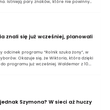
a. Istnieją pary znaków, które nie powinny
 katastrofę. Lepiej zminimalizować ryzyko
a znali się już wcześniej, planowali
ny odcinek programu “Rolnik szuka żony”, w
orów. Okazuje się, że Wiktoria, która dzięki
 do programu już wcześniej. Waldemar z 10.
a jednak Szymona? W sieci aż huczy