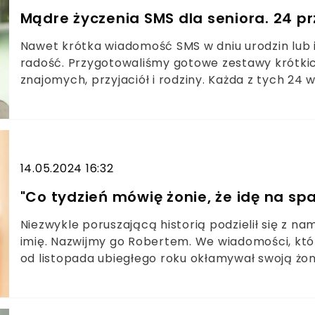
Mądre życzenia SMS dla seniora. 24 pr
Nawet krótka wiadomość SMS w dniu urodzin lub i
radość. Przygotowaliśmy gotowe zestawy krótkich
znajomych, przyjaciół i rodziny. Każda z tych 24
szybko wysłać ją w wyjątkowym dniu.
14.05.2024 16:32
"Co tydzień mówię żonie, że idę na sp
Niezwykle poruszającą historią podzielił się z na
imię. Nazwijmy go Robertem. We wiadomości, któ
od listopada ubiegłego roku okłamywał swoją żonę
Roberta powinni poznać wszyscy mężczyźni.