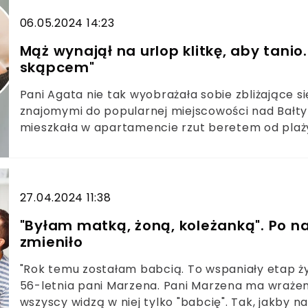
06.05.2024 14:23
Mąż wynajął na urlop klitkę, aby tani
skąpcem"
Pani Agata nie tak wyobrażała sobie zbliżające s
znajomymi do popularnej miejscowości nad Bałt
mieszkała w apartamencie rzut beretem od plaży,
"dziadowanie przez dwa tygodnie". Wynajął obsku
"Aby tanio" - pisze czytelniczka.
27.04.2024 11:38
"Byłam matką, żoną, koleżanką". Po n
zmieniło
"Rok temu zostałam babcią. To wspaniały etap ży
56-letnia pani Marzena. Pani Marzena ma wrażenie
wszyscy widzą w niej tylko "babcię". Tak, jakby 