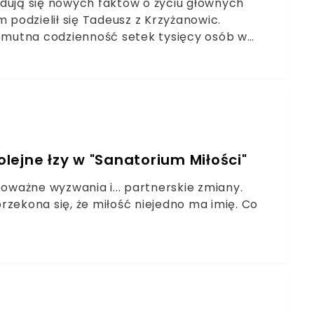
adują się nowych faktów o życiu głównych
podzielił się Tadeusz z Krzyżanowic.
 smutna codzienność setek tysięcy osób w
lejne łzy w "Sanatorium Miłości"
poważne wyzwania i... partnerskie zmiany.
rzekona się, że miłość niejedno ma imię. Co