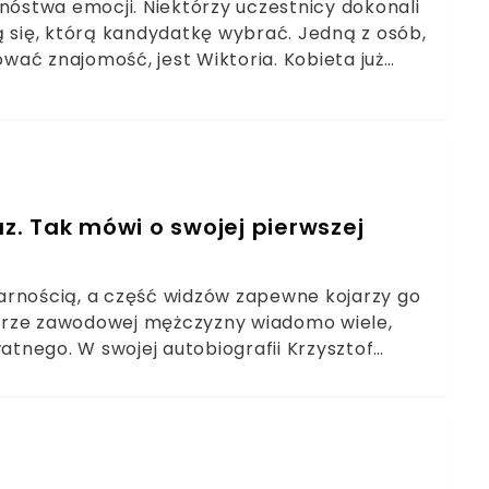
mnóstwa emocji. Niektórzy uczestnicy dokonali
ą się, którą kandydatkę wybrać. Jedną z osób,
ać znajomość, jest Wiktoria. Kobieta już
im kibicowało, do mediów zaczęły docierać
az. Tak mówi o swojej pierwszej
arnością, a część widzów zapewne kojarzy go
erze zawodowej mężczyzny wiadomo wiele,
watnego. W swojej autobiografii Krzysztof
żonie.