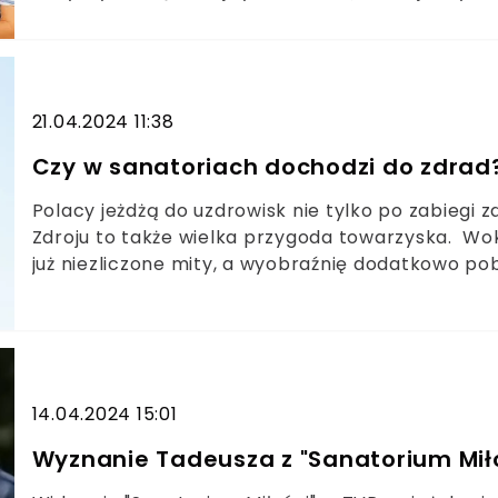
doświadczoną specjalistką w swojej pracy zawod
21.04.2024 11:38
Czy w sanatoriach dochodzi do zdrad?
Polacy jeżdżą do uzdrowisk nie tylko po zabiegi 
Zdroju to także wielka przygoda towarzyska. W
już niezliczone mity, a wyobraźnię dodatkowo po
TVP. Pogląd, że "w pewnym wieku" czegoś nie wyp
zapomnienie.
14.04.2024 15:01
Wyznanie Tadeusza z "Sanatorium Miło