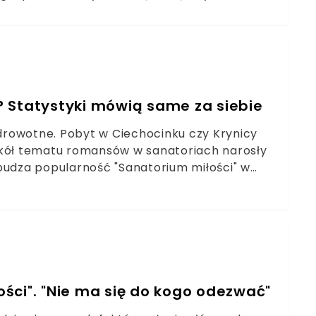
owej.
 Statystyki mówią same za siebie
zdrowotne. Pobyt w Ciechocinku czy Krynicy
okół tematu romansów w sanatoriach narosły
budza popularność "Sanatorium miłości" w
ada lub czegoś już nie można, odchodzi w
ści". "Nie ma się do kogo odezwać"