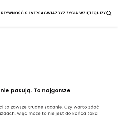
AKTYWNOŚĆ SILVERSA
GWIAZDY
Z ŻYCIA WZIĘTE
QUIZY
 nie pasują. To najgorsze
ści to zawsze trudne zadanie. Czy warto zdać
azdach, więc może to nie jest do końca taka