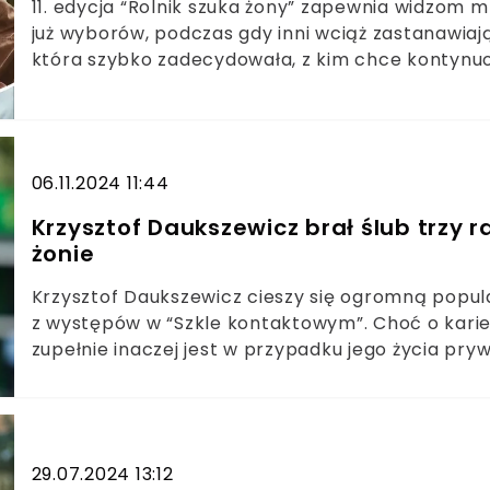
11. edycja “Rolnik szuka żony” zapewnia widzom 
już wyborów, podczas gdy inni wciąż zastanawiaj
która szybko zadecydowała, z kim chce kontynuow
oficjalnie tworzy związek z Adamem. Choć wielu 
niepokojące informacje.
06.11.2024 11:44
Krzysztof Daukszewicz brał ślub trzy r
żonie
Krzysztof Daukszewicz cieszy się ogromną popul
z występów w “Szkle kontaktowym”. Choć o kari
zupełnie inaczej jest w przypadku jego życia pry
postanowił wspomnieć jednak o swojej pierwszej 
29.07.2024 13:12