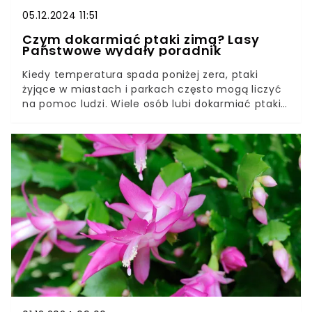
05.12.2024 11:51
Czym dokarmiać ptaki zimą? Lasy
Państwowe wydały poradnik
Kiedy temperatura spada poniżej zera, ptaki
żyjące w miastach i parkach często mogą liczyć
na pomoc ludzi. Wiele osób lubi dokarmiać ptaki,
ale trzeba robić to tak, by im nie zaszkodzić. Lasy
Państwowe wydały poradnik, w którym tłumaczą
zasady mądrego karmienia ptaków podczas zimy.