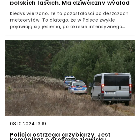
polskich lasach. Ma dziwaczny wygląd
Kiedyś wierzono, że to pozostałości po deszczach
meteorytów. To dlatego, że w Polsce zwykle
pojawiają się jesienią, po okresie intensywnego
roju Perseidów na nocnym niebie. To nietypowe
znalezisko o dziwnym wyglądzie nadal zaskakuje
wielu grzybiarzy.
08.10.2024 13:19
Policja ostrzega grzybiarzy. Jest
komunikat o groźnym zjawisku