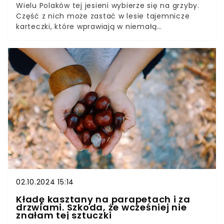
Wielu Polaków tej jesieni wybierze się na grzyby.
Część z nich może zastać w lesie tajemnicze
karteczki, które wprawiają w niemałą
konsternację. O co chodzi? Leśnik zabrał głos w
sprawie, już wszystko stało się jasne.
02.10.2024 15:14
Kładę kasztany na parapetach i za
drzwiami. Szkoda, że wcześniej nie
znałam tej sztuczki