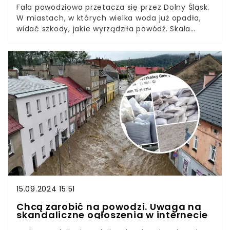
Fala powodziowa przetacza się przez Dolny Śląsk.
W miastach, w których wielka woda już opadła,
widać szkody, jakie wyrządziła powódź. Skala
zniszczeń jest ogromna. Mieszkańcy
miejscowości pokazali, w jakim stanie są ich
miasta, w tym domy i ulice.
15.09.2024 15:51
Chcą zarobić na powodzi. Uwaga na
skandaliczne ogłoszenia w internecie