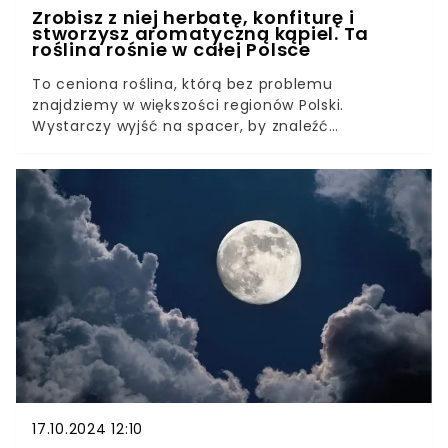
Zrobisz z niej herbatę, konfiturę i
stworzysz aromatyczną kąpiel. Ta
roślina rośnie w całej Polsce
To ceniona roślina, którą bez problemu
znajdziemy w większości regionów Polski.
Wystarczy wyjść na spacer, by znaleźć
wszechstronną akację. Można z niej stworzyć
aromatyczny napar, konfiturę, a nawet
wykorzystać podczas relaksującej kąpieli.
Wykazuje szereg pozytywnych właściwości.
17.10.2024 12:10