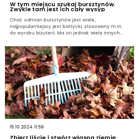
W tym miejscu szukaj bursztynów.
Zwykle tam jest ich cały wysyp
Choć odmian bursztynów jest wiele,
najpopularniejszy jest bałtycki, stosowany m.in.
do wyrobu biżuterii. Ma on jednak wiele innych
zastosowań i wcale nie musisz wydawać majątku,
aby go zdobyć. Wystarczy poświęcić trochę
wolnego czasu i cierpliwości. W jednym z
nadmorskich miejsc jest go najwięcej.
15.10.2024 11:59
Zbierz liście i stwórz własną ziemię.