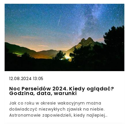
liczyć na zniżki. Jak się okazuje, tylko jedna grupa
seniorów może zapłacić w tym roku mniej na
rzecz Polskiego Związku Wędkarskiego.
12.08.2024 13:05
Noc Perseidów 2024. Kiedy oglądać?
Godzina, data, warunki
Jak co roku w okresie wakacyjnym można
doświadczyć niezwykłych zjawisk na niebie.
Astronomowie zapowiedzieli, kiedy najlepiej
rozpocząć obserwacje roju meteorów. Gdzie się
udać, by zachwycić się “spadającymi