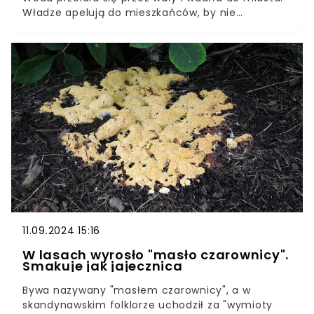
Władze apelują do mieszkańców, by nie
wychodzili z domów. Poziom wody może się
drastycznie zwiększać z każdą chwilą. O tym, jak
trudna jest sytuacja, świadczą nagrania
nadsyłane z miasta. Mrożące krew w żyłach
sceny zarejestrowała mieszkanka Głuchołaz.
11.09.2024 15:16
W lasach wyrosło "masło czarownicy".
Smakuje jak jajecznica
Bywa nazywany "masłem czarownicy", a w
skandynawskim folklorze uchodził za "wymioty