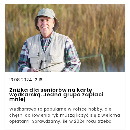
wielu zagranicznych turystów odradza wizytę na
Krupówkach. Sprawdzamy, dlaczego deptak
owiany jest złą sławą.
13.08.2024 12:16
Zniżka dla seniorów na kartę
wędkarską. Jedna grupa zapłaci
mniej
Wędkarstwo to popularne w Polsce hobby, ale
chętni do łowienia ryb muszą liczyć się z wieloma
opłatami. Sprawdzamy, ile w 2024 roku trzeba
zapłacić za niezbędne zezwolenia i kto może