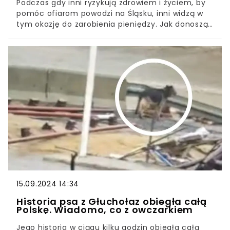
Podczas gdy inni ryzykują zdrowiem i życiem, by
pomóc ofiarom powodzi na Śląsku, inni widzą w
tym okazję do zarobienia pieniędzy. Jak donoszą
nasi oburzeni czytelnicy, w serwisach
ogłoszeniowych pojawiły się oferty sprzedaży
worków z piaskiem.
15.09.2024 14:34
Historia psa z Głuchołaz obiegła całą
Polskę. Wiadomo, co z owczarkiem
Jego historia w ciągu kilku godzin obiegła całą