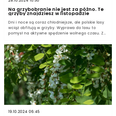
28.10.2024 10:50
Na grzybobranie nie jest za późno. Te
grzyby znajdziesz w listopadzie
Dni i noce są coraz chłodniejsze, ale polskie lasy
wciąż obfitują w grzyby. Wyprawa do lasu to
pomysł na aktywne spędzenie wolnego czasu. Z
pomocą grzybiarzom przychodzą leśnicy z Lasów
Państwowych.
19.10.2024 06:45