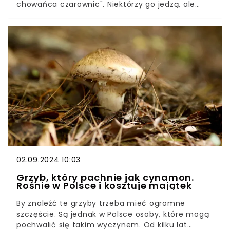
chowańca czarownic". Niektórzy go jedzą, ale
lepiej tego nie robić. Tajemniczy twór, który
pojawił się w polskich lasach, jest zagadką dla
wielu grzybiarzy. Lasy Państwowe tłumaczą, z
czym mamy do czynienia.
02.09.2024 10:03
Grzyb, który pachnie jak cynamon.
Rośnie w Polsce i kosztuje majątek
By znaleźć te grzyby trzeba mieć ogromne
szczęście. Są jednak w Polsce osoby, które mogą
pochwalić się takim wyczynem. Od kilku lat