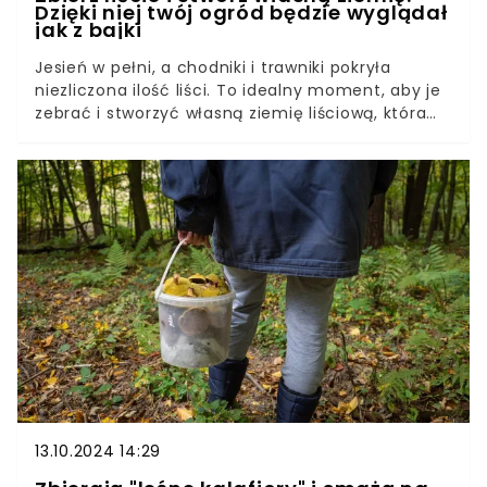
Dzięki niej twój ogród będzie wyglądał
jak z bajki
Jesień w pełni, a chodniki i trawniki pokryła
niezliczona ilość liści. To idealny moment, aby je
zebrać i stworzyć własną ziemię liściową, która
wiosną użyźni ogródek i ograniczy pojawienie się
chwastów. Jak ją przygotować?
13.10.2024 14:29