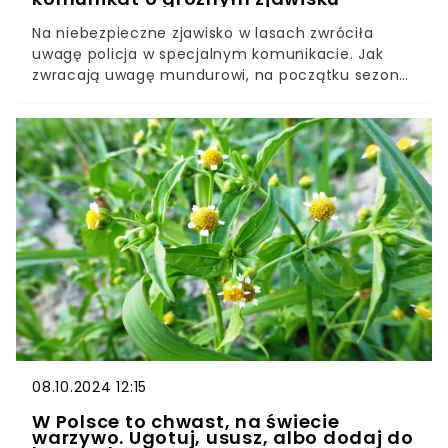
Na niebezpieczne zjawisko w lasach zwróciła
uwagę policja w specjalnym komunikacie. Jak
zwracają uwagę mundurowi, na początku sezonu
jesiennego często dochodzi do zaginięć z
powodu utraty orientacji w terenie podczas
grzybobrania. Ostatnio do takiego przypadku
doszło w lesie pod miejscowością Ozimek w w
województwie opolskim.
08.10.2024 12:15
W Polsce to chwast, na świecie
warzywo. Ugotuj, ususz, albo dodaj do