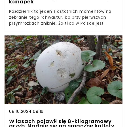
kanapek
Październik to jeden z ostatnich momentów na
zebranie tego “chwastu”, bo przy pierwszych
przymrozkach zniknie. Żółtlica w Polsce jest
inwazyjną rośliną, która szkodzi uprawom i spędza
rolnikom sen z powiek, ale na świecie stosowana
jest w kuchni jak warzywo lub przyprawa. Smakuje
trochę jak mniej kwaśny szpinak, z nutami
orzechowymi lub słonecznikowymi. Można jeść ją
na surowo lub po przegotowaniu.
08.10.2024 09:16
W lasach pojawił się 8-kilogramowy
grzyb. Nadaje się na smaczne kotlety