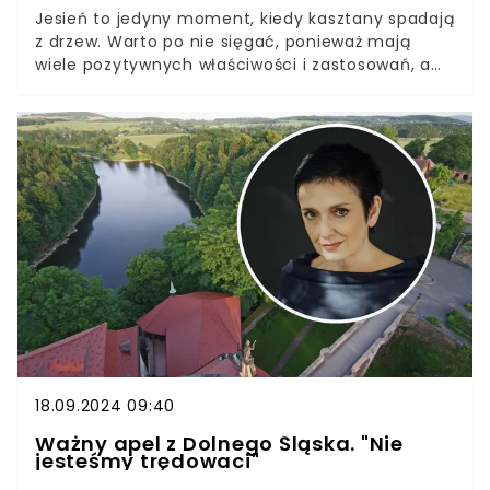
Jesień to jedyny moment, kiedy kasztany spadają
z drzew. Warto po nie sięgać, ponieważ mają
wiele pozytywnych właściwości i zastosowań, a
jedno z nich szczególnie przyda się, aby uchronić
dom lub mieszkanie przed inwazją pająków. Ten
patent wiele lat temu z powodzeniem stosowały
nasze babcie.
18.09.2024 09:40
Ważny apel z Dolnego Śląska. "Nie
jesteśmy trędowaci"