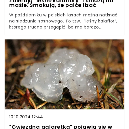
Zbierają "leśne kalafiory" i smażą na
maśle. Smakują, że palce lizać
W październiku w polskich lasach można natknąć
na siedzunia sosnowego. To tzw. “leśny kalafior”,
którego trudno przegapić, bo ma bardzo
charakterystyczny wygląd. Jest jadalny, a wiele
osób uznaje go za przysmak. Ma delikatny smak,
przypominający orzechy. Jest najlepszy, gdy
przesmaży się go na maśle.
10.10.2024 12:44
"Gwiezdna galaretka" pojawia się w