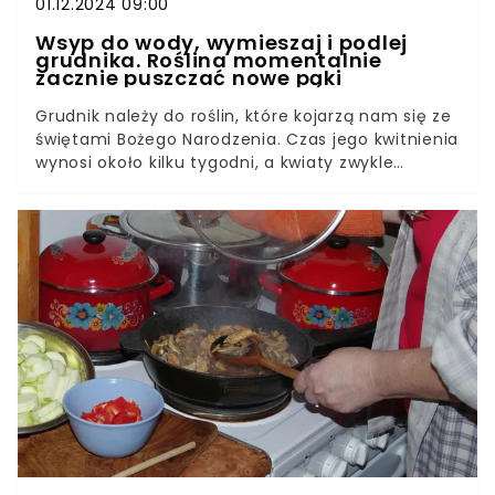
01.12.2024 09:00
Wsyp do wody, wymieszaj i podlej
grudnika. Roślina momentalnie
zacznie puszczać nowe pąki
Grudnik należy do roślin, które kojarzą nam się ze
świętami Bożego Narodzenia. Czas jego kwitnienia
wynosi około kilku tygodni, a kwiaty zwykle
utrzymują się przez okres świąteczny. Twoja
roślina jeszcze nie zakwitła? Mamy sposób, aby to
przyśpieszyć!