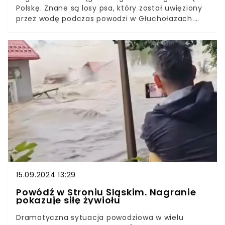
Polskę. Znane są losy psa, który został uwięziony
przez wodę podczas powodzi w Głuchołazach.
Kolejne relacje zamieszczane w internecie
potwierdzają, co stało się z walczącym o
przeżycie zwierzakiem. Według doniesień pies
został uratowany.
15.09.2024 13:29
Powódź w Stroniu Śląskim. Nagranie
pokazuje siłę żywiołu
Dramatyczna sytuacja powodziowa w wielu