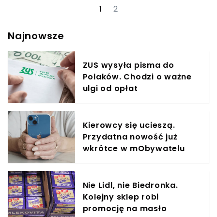
gwiazdami”? Przedstawiamy najważniejsze
1
2
informacje o nocy Perseidów 2024.
Najnowsze
ZUS wysyła pisma do
Polaków. Chodzi o ważne
ulgi od opłat
Kierowcy się ucieszą.
Przydatna nowość już
wkrótce w mObywatelu
Nie Lidl, nie Biedronka.
Kolejny sklep robi
promocję na masło