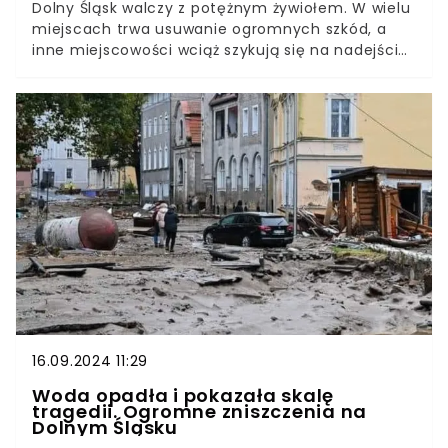
Dolny Śląsk walczy z potężnym żywiołem. W wielu
miejscach trwa usuwanie ogromnych szkód, a
inne miejscowości wciąż szykują się na nadejście
wody. W tym momencie szczególnie ważne jest
wsparcie całego regionu. O tym, co tak
naprawdę dzieje się na Dolnym Śląsku, i jaka
pomoc będzie ważna, napisała w apelu
dolnośląska pisarka i podróżniczka.
16.09.2024 11:29
Woda opadła i pokazała skalę
tragedii. Ogromne zniszczenia na
Dolnym Śląsku