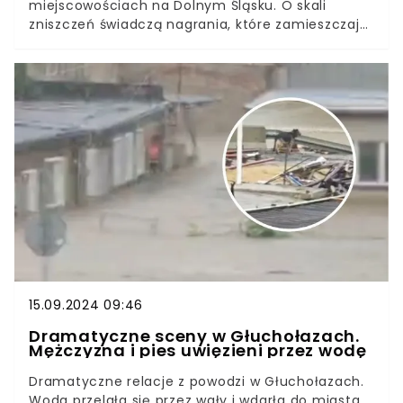
miejscowościach na Dolnym Śląsku. O skali
zniszczeń świadczą nagrania, które zamieszczają
mieszkańcy okolic dotkniętych powodzą. Film ze
Stronia Śląskiego budzi grozę. Widać na nim siłę,
z jaką żywioł przedziera się przez miasta.
15.09.2024 09:46
Dramatyczne sceny w Głuchołazach.
Mężczyzna i pies uwięzieni przez wodę
Dramatyczne relacje z powodzi w Głuchołazach.
Woda przelała się przez wały i wdarła do miasta.