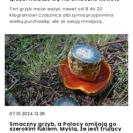
Ten grzyb może ważyć nawet od 8 do 20
kilogramów! Czasznica olbrzymia przypomina
wielką purchawkę, ale ze swoją mniejszą
“kuzynką” ma niewiele wspólnego. To jadalny
grzyb, który jest doceniany przez wielu smakoszy
za swój delikatny, lekko kwaskowaty smak. Jak
donoszą grzybiarze, czasznicę można coraz
częściej spotkać w lasach.
07.10.2024 12:36
Smaczny grzyb, a Polacy omijają go
szerokim łukiem. Myślą, że jest trujący