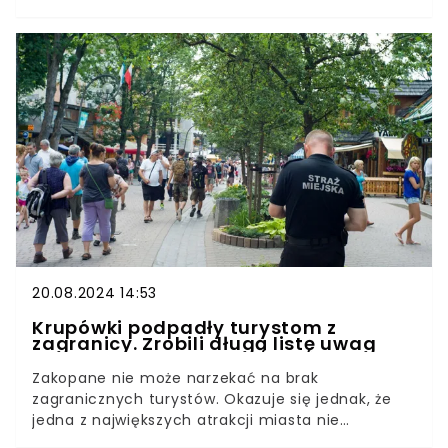
pojawiają się doniesienia, że do naszych lasów
wróciła gąska sosnowa. To grzyb, który w wielu
krajach świata osiąga zawrotne ceny. Wyróżnia
się nietypowym zapachem.
20.08.2024 14:53
Krupówki podpadły turystom z
zagranicy. Zrobili długą listę uwag
Zakopane nie może narzekać na brak
zagranicznych turystów. Okazuje się jednak, że
jedna z największych atrakcji miasta nie
wszystkim przypada do gustu. Pomimo tłumów,