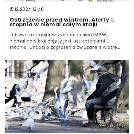
15.12.2024 13:46
Ostrzeżenie przed wiatrem. Alerty 1.
stopnia w niemal całym kraju
Jak wynika z najnowszych doniesień IMGW,
niemal cały kraj objęty jest ostrzeżeniami 1.
stopnia. Chodzi o zagrożenia związane z wiatrem.
Takie alerty wydawane są, gdy porywy mogą
sięgać do 85 km na godzinę. IMGW podał
szczegółowe informacje o pogodzie w
nadchodzących godzinach.