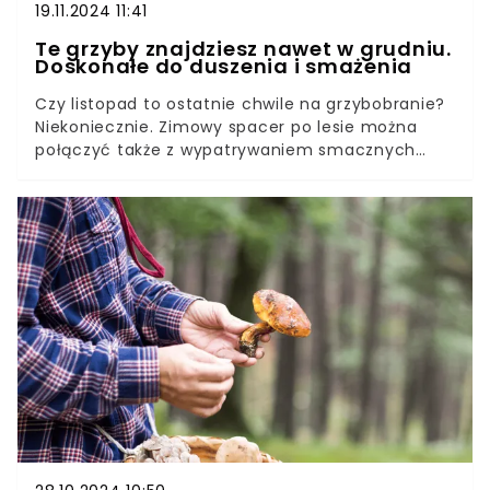
19.11.2024 11:41
Te grzyby znajdziesz nawet w grudniu.
Doskonałe do duszenia i smażenia
Czy listopad to ostatnie chwile na grzybobranie?
Niekoniecznie. Zimowy spacer po lesie można
połączyć także z wypatrywaniem smacznych
grzybów. Jeden gatunek jest dobrze odporny na
łagodne zimy, z jakimi ostatnio mamy do
czynienia. Trzeba go wypatrywać zwłaszcza w
pobliżu drzew i pniaków. Można przyrządzić z
niego sos, usmażyć lub zamarynować.