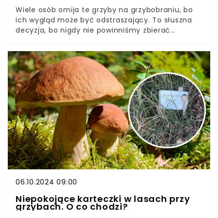
Wiele osób omija te grzyby na grzybobraniu, bo
ich wygląd może być odstraszający. To słuszna
decyzja, bo nigdy nie powinniśmy zbierać
grzybów, co do których mamy wątpliwości.
Doświadczeni grzybiarze potrafią jednak je
rozpoznać i docenić ich delikatny smak oraz
aromat. Borowiki ceglastopore najłatwiej spotkać
w październiku, zwłaszcza na południu Polski.
06.10.2024 09:00
Niepokojące karteczki w lasach przy
grzybach. O co chodzi?