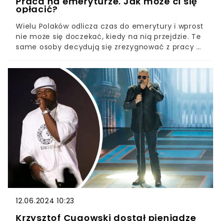
Praca na emeryturze. Jak może ci się
opłacić?
Wielu Polaków odlicza czas do emerytury i wprost
nie może się doczekać, kiedy na nią przejdzie. Te
same osoby decydują się zrezygnować z pracy w
momencie, kiedy osiągają wiek emerytalny.
Tymczasem ZUS zdradza, o ile większą kwotę
otrzymywałyby, gdyby przepracowały, chociażby
jeden rok więcej. Rekordzista otrzymuje co
miesiąc bajońską kwotę.
12.06.2024 10:23
Krzysztof Cugowski dostał pieniądze