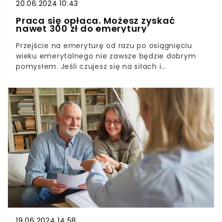
20.06.2024 10:43
Praca się opłaca. Możesz zyskać
nawet 300 zł do emerytury
Przejście na emeryturę od razu po osiągnięciu
wieku emerytalnego nie zawsze będzie dobrym
pomysłem. Jeśli czujesz się na siłach i
zdecydujesz się na dalszą pracę, twoje
świadczenie może wzrosnąć nawet o kilkaset
złotych. Sprawdź, ile możesz zyskać pracując na
emeryturze.
19.06.2024 14:58