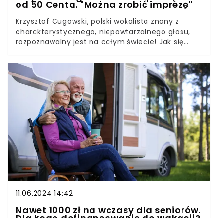
od 50 Centa. "Można zrobić imprezę"
Krzysztof Cugowski, polski wokalista znany z
charakterystycznego, niepowtarzalnego głosu,
rozpoznawalny jest na całym świecie! Jak się
okazuje, kiedyś zainteresował się nim nawet
popularny raper 50 cent, ktry zdecydował sie
wykorzystać w swoim kawałku fragment piosenki
Budki Suflera. Dzięki temu, nak połowa lat 80.
11.06.2024 14:42
Nawet 1000 zł na wczasy dla seniorów.
Dla kogo dofinansowanie do wakacji?