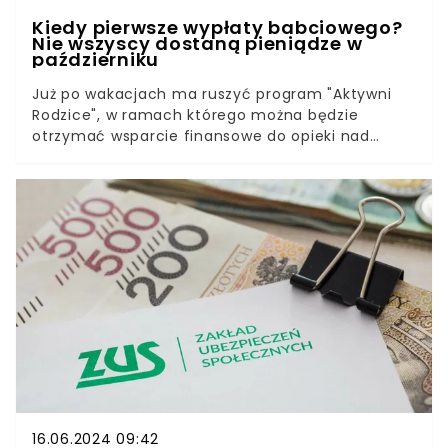
Kiedy pierwsze wypłaty babciowego?
Nie wszyscy dostaną pieniądze w
październiku
Już po wakacjach ma ruszyć program "Aktywni
Rodzice", w ramach którego można będzie
otrzymać wsparcie finansowe do opieki nad
dzieckiem. Wnioski będą przyjmowane już od
października, ale nie każdy od razu otrzyma
pieniądze. Sprawdź, czy otrzymasz wyrównanie.
16.06.2024 09:42