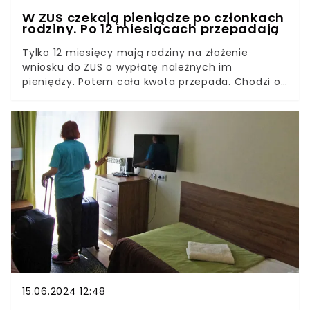
W ZUS czekają pieniądze po członkach
rodziny. Po 12 miesiącach przepadają
Tylko 12 miesięcy mają rodziny na złożenie
wniosku do ZUS o wypłatę należnych im
pieniędzy. Potem cała kwota przepada. Chodzi o
emerytury, których małżonkowie lub rodzice nie
zdążyli otrzymać przed śmiercią. By ZUS przelał
nam te pieniądze, trzeba spełnić kilka warunków.
15.06.2024 12:48