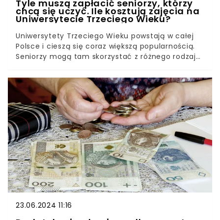
Tyle muszą zapłacić seniorzy, którzy
chcą się uczyć. Ile kosztują zajęcia na
Uniwersytecie Trzeciego Wieku?
Uniwersytety Trzeciego Wieku powstają w całej
Polsce i cieszą się coraz większą popularnością.
Seniorzy mogą tam skorzystać z różnego rodzaju
zajęć, warsztatów, a nawet wspólnych wycieczek.
Uczelnie działają jednak na podobnych zasadach
co studia niestacjonarne, a to oznacza, że trzeba
za nie płacić. Jakie są stawki?
23.06.2024 11:16