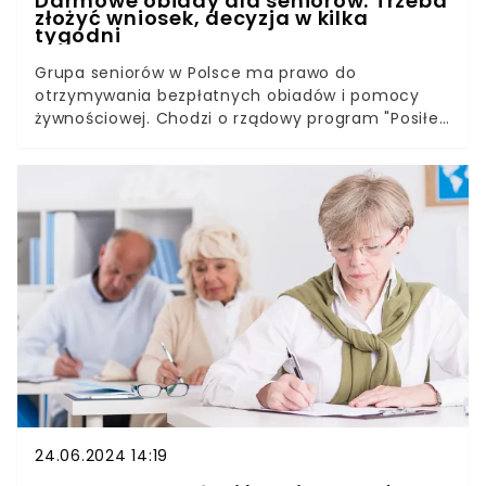
Darmowe obiady dla seniorów. Trzeba
złożyć wniosek, decyzja w kilka
tygodni
Grupa seniorów w Polsce ma prawo do
otrzymywania bezpłatnych obiadów i pomocy
żywnościowej. Chodzi o rządowy program "Posiłek
w szkole i w domu". Osoby, które spełniają
kryteria, mogą dostać świadczenie na zakup
posiłku lub samą żywność, np. w postaci
produktów spożywczych lub gotowych obiadów.
24.06.2024 14:19