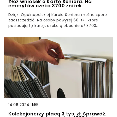
Złóż wniosek o Kartę Seniora. Na
emerytów czeka 3700 zniżek
Dzięki Ogólnopolskiej Karcie Seniora można sporo
zaoszczędzić. Na osoby powyżej 60-tki, które
posiadają tę kartę, czekają obecnie aż 3703
sklepy, punkty gastronomiczne i usługowe, w
których można dostać zniżkę. Aby wyrobić Kartę
Seniora, trzeba zadbać o kilka formalności.
14.06.2024 11:55
Kolekcjonerzy płacą 3 tys. zł. Sprawdź,