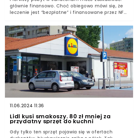
głównie finansowo. Choć obiegowo mówi się, że
leczenie jest “bezpłatne” i finansowane przez NFZ,
to rzeczywistość wygląda nieco inaczej.
Przekonała się o tym pani Aneta, nasza
czytelniczka.
11.06.2024 11:36
Lidl kusi smakoszy. 80 zł mniej za
przydatny sprzęt do kuchni
Gdy tylko ten sprzęt pojawia się w ofertach