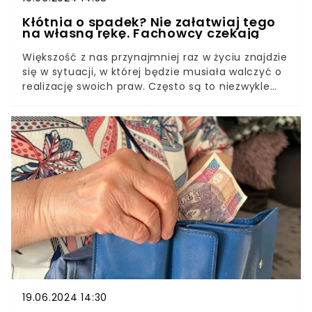
Kłótnia o spadek? Nie załatwiaj tego
na własną rękę. Fachowcy czekają
Większość z nas przynajmniej raz w życiu znajdzie
się w sytuacji, w której będzie musiała walczyć o
realizację swoich praw. Często są to niezwykle
skomplikowane sprawy, w których rozwiązaniu
może pomóc jedynie wykwalifikowany prawnik. Na
szczęście z porady mogą skorzystać nawet
osoby, które nie dysponują dużymi pieniędzmi.
Sprawdź, gdzie i na jakich zasadach można
uzyskać darmową pomoc prawną w Polsce.
19.06.2024 14:30