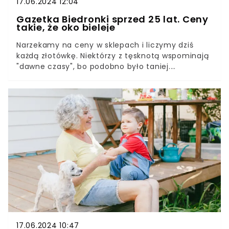
17.06.2024 12:04
Gazetka Biedronki sprzed 25 lat. Ceny
takie, że oko bieleje
Narzekamy na ceny w sklepach i liczymy dziś
każdą złotówkę. Niektórzy z tęsknotą wspominają
"dawne czasy", bo podobno było taniej.
Znalezisko sprzed 25 lat pomoże zweryfikować
ten pogląd. W internecie pojawiła się gazetka z
Biedronki z 1999 roku. Sprawdzamy, jakie były
ceny ćwierć wieku temu.
17.06.2024 10:47