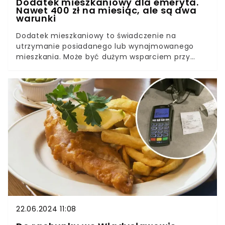
Dodatek mieszkaniowy dla emeryta.
Nawet 400 zł na miesiąc, ale są dwa
warunki
Dodatek mieszkaniowy to świadczenie na
utrzymanie posiadanego lub wynajmowanego
mieszkania. Może być dużym wsparciem przy
bardzo niskiej emeryturze i w trudnej sytuacji
materialnej. By otrzymać dodatek mieszkaniowy,
wymagane jest spełnienie dwóch kryteriów:
dochodowego i metrażowego.
22.06.2024 11:08