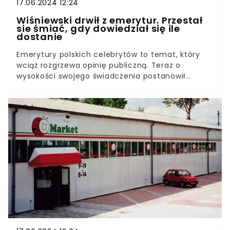
17.06.2024 12:24
Wiśniewski drwił z emerytur. Przestał
sie śmiać, gdy dowiedział się ile
dostanie
Emerytury polskich celebrytów to temat, który
wciąż rozgrzewa opinię publiczną. Teraz o
wysokości swojego świadczenia postanowił
poinformować Michał Wiśniewski, jeden z
najbardziej charakterystycznych wokalistów na
polskiej scenie muzycznej. To jakie otrzymał
wyliczenie, może wprawiać w osłupienie!