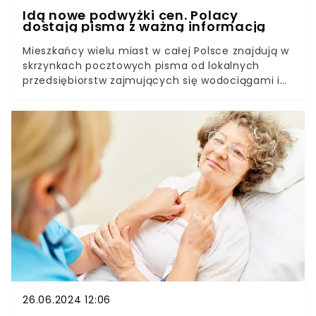
Idą nowe podwyżki cen. Polacy
dostają pisma z ważną informacją
Mieszkańcy wielu miast w całej Polsce znajdują w
skrzynkach pocztowych pisma od lokalnych
przedsiębiorstw zajmujących się wodociągami i
kanalizacją. W listach są ważne informacje.
Okazuje się, że trzeba będzie głębiej sięgnąć do
portfeli. Chodzi o podwyżki opłat za wodę.
26.06.2024 12:06