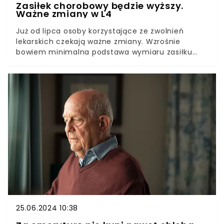
Zasiłek chorobowy będzie wyższy.
Ważne zmiany w L4
Już od lipca osoby korzystające ze zwolnień
lekarskich czekają ważne zmiany. Wzrośnie
bowiem minimalna podstawa wymiaru zasiłku
chorobowego, a to oznacza, że chorujący
przebywający na L4 będą mogli liczyć na więcej
pieniędzy.
25.06.2024 10:38