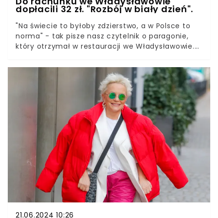
Do rachunku we Władysławowie
dopłacili 32 zł. "Rozbój w biały dzień".
"Na świecie to byłoby zdzierstwo, a w Polsce to
norma" - tak pisze nasz czytelnik o paragonie,
który otrzymał w restauracji we Władysławowie.
Pan Mariusz poszedł z rodziną na obiad do
jednego z dobrze ocenianych lokali. Twierdzi, że
"musiał dopłacić do rachunku 32 zł", bo obsługa
nie chciała podać mu bezpłatnej wody z kranu, o
którą prosił.
21.06.2024 10:26