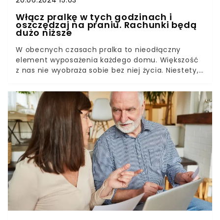
20.06.2024 15:03
Włącz pralkę w tych godzinach i
oszczędzaj na praniu. Rachunki będą
dużo niższe
W obecnych czasach pralka to nieodłączny
element wyposażenia każdego domu. Większość
z nas nie wyobraża sobie bez niej życia. Niestety,
pralki mają to do siebie, że zużywają całkiem
sporo energii, co przedkłada się na późniejsze
wysokie rachunki. Jest jednak pewien sposób,
który pozwoli nieco oszczędzić. Wystarczy robić
pranie w odpowiednim czasie.