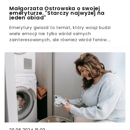
Małgorzata Ostrowska o swojej
emeryturze. "Starczy najwyżej na
jeden obiad"
Emerytury gwiazd to temat, który wciąż budzi
wiele emocji nie tylko wśród samych
zainteresowanych, ale również wśród fanów.
Znani celebryci, którzy przez lata występowali na
scenie, muszą się zadowolić niewielkimi kwotami,
które wylicza im ZUS. Małgorzata Ostrowska, była
wokalistka Lombardu przyznała, że wysokość jej
świadczenia jest co najmniej śmieszna.