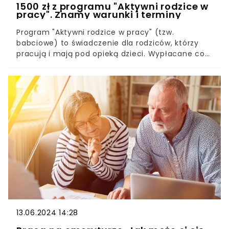
1500 zł z programu "Aktywni rodzice w
pracy". Znamy warunki i terminy
Program "Aktywni rodzice w pracy" (tzw.
babciowe) to świadczenie dla rodziców, którzy
pracują i mają pod opieką dzieci. Wypłacane co
miesiąc pieniądze mogą posłużyć np. za
wynagrodzenie dla niani lub bliskiej osoby, która
będzie zajmować się dziećmi. By uzyskać taki
dodatek, należy spełnić kilka warunków.
13.06.2024 14:28