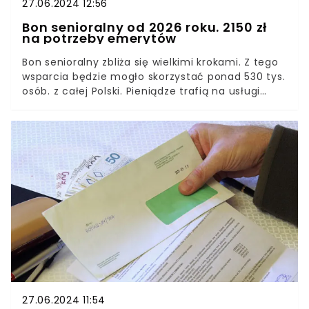
27.06.2024 12:56
Bon senioralny od 2026 roku. 2150 zł
na potrzeby emerytów
Bon senioralny zbliża się wielkimi krokami. Z tego
wsparcia będzie mogło skorzystać ponad 530 tys.
osób. z całej Polski. Pieniądze trafią na usługi
związane z zaspokojeniem codziennych potrzeb
życiowych emerytów. Wiadomo już, na jakie
wsparcie będą mogli liczyć 75-latkowie i na kiedy
zaplanowano wprowadzenie bonu senioralnego.
27.06.2024 11:54