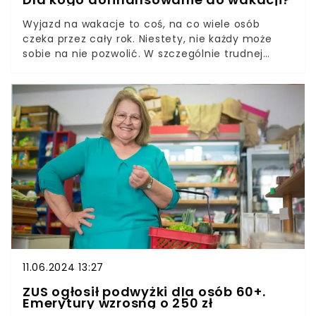
Wyjazd na wakacje to coś, na co wiele osób
czeka przez cały rok. Niestety, nie każdy może
sobie na nie pozwolić. W szczególnie trudnej
sytuacji są seniorzy, którzy z uwagi na niską
emeryturę i wydatki na leki, ledwo wiążą koniec z
końcem. Na szczęście dodatkowe pieniądze
czekają, a wymarzony relaks na plaży wcale nie
musi zostać wyłącznie marzeniem.
11.06.2024 13:27
ZUS ogłosił podwyżki dla osób 60+.
Emerytury wzrosną o 250 zł