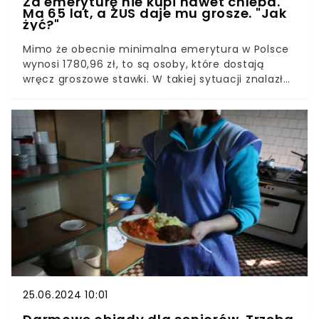
Za emeryturę nie kupi nawet chleba.
Ma 65 lat, a ZUS daje mu grosze. "Jak
żyć?"
Mimo że obecnie minimalna emerytura w Polsce
wynosi 1780,96 zł, to są osoby, które dostają
wręcz groszowe stawki. W takiej sytuacji znalazł
się między innymi 65-letni mieszkaniec
Wielkopolski, który dostaje zaledwie... 1 grosz
miesięcznie!
25.06.2024 10:01