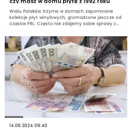
czy masz w domu płytę z 1992 roku
Wielu Polaków trzyma w domach zapomniane
kolekcje płyt winylowych, gromadzone jeszcze od
czasów PRL. Często nie zdajemy sobie sprawy z
ich wartości. Za niektóre z nich kolekcjonerzy są
gotowi zapłacić niemałe pieniądze. Ceny sięgają
nawet kilku tysięcy złotych. Ostatnio padł
niezwykły rekord.
14.06.2024 09:40