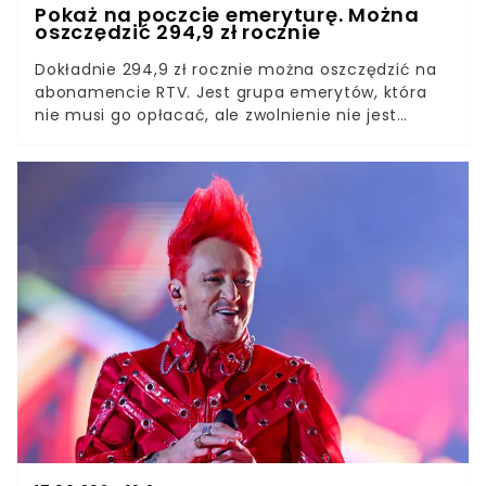
Pokaż na poczcie emeryturę. Można
oszczędzić 294,9 zł rocznie
Dokładnie 294,9 zł rocznie można oszczędzić na
abonamencie RTV. Jest grupa emerytów, która
nie musi go opłacać, ale zwolnienie nie jest
automatyczne. Nawet jeżeli spełniamy kryterium
dochodowe, to i tak trzeba złożyć wniosek. Na
szczęście procedura nie jest skomplikowana, a
decyzja zapada szybko.