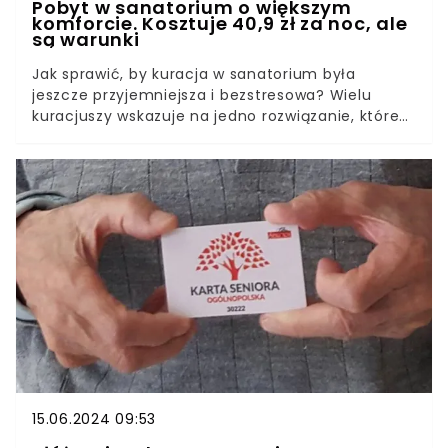
Pobyt w sanatorium o większym
komforcie. Kosztuje 40,9 zł za noc, ale
są warunki
Jak sprawić, by kuracja w sanatorium była
jeszcze przyjemniejsza i bezstresowa? Wielu
kuracjuszy wskazuje na jedno rozwiązanie, które
poprawia komfort życia w uzdrowisku. To
samodzielne mieszkanie w jednoosobowym
pokoju. To jednak kosztuje, a co więcej, są
dodatkowe warunki.
15.06.2024 09:53