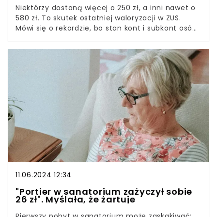
Niektórzy dostaną więcej o 250 zł, a inni nawet o
580 zł. To skutek ostatniej waloryzacji w ZUS.
Mówi się o rekordzie, bo stan kont i subkont osób
ubezpieczonych zwiększył się o 521,7 mld zł. Dla
porównania, rok temu było to 450 mld zł.
11.06.2024 12:34
"Portier w sanatorium zażyczył sobie
26 zł". Myślała, że żartuje
Pierwszy pobyt w sanatorium może zaskakiwać: